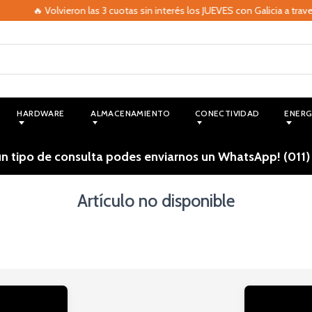
🔥 Volvieron las 3 cuotas sin interés los JUEVES con Galicia a trav
HARDWARE
ALMACENAMIENTO
CONECTIVIDAD
ENERG
ún tipo de consulta podes enviarnos un WhatsApp! (011)
Artículo no disponible