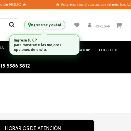
es de MODO 🔥
🔥 Volvieron las 3 cuotas sin interés los J
Ingresar CP y ciudad
INGRESAR
Ingresa tu CP
para mostrarte las mejores
ÍA
MONITORES
AUDIO
opciones de envío.
NOTEBOOKS
LOGITECH
 15 5386 3812
HORARIOS DE ATENCIÓN