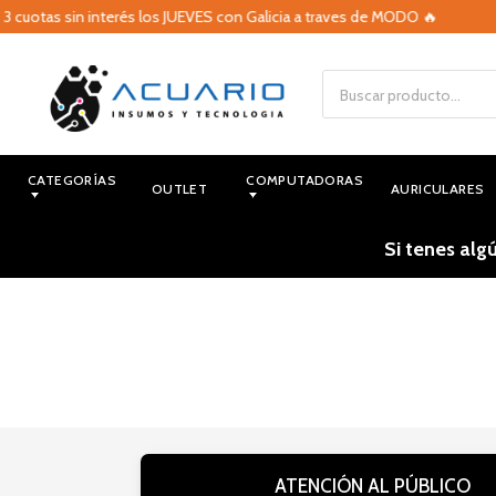
3 cuotas sin interés los JUEVES con Galicia a traves de MODO 🔥
CATEGORÍAS
COMPUTADORAS
OUTLET
AURICULARES
Si tenes alg
ATENCIÓN AL PÚBLICO