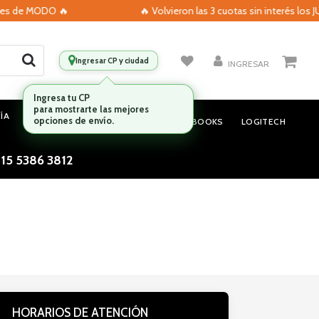
ves de MODO 🔥
🔥 Volvieron las 3 cuotas sin interés los 
Ingresar CP y ciudad
INGRESAR
Ingresa tu CP
para mostrarte las mejores
ÍA
MONITORES
AUDIO
opciones de envío.
NOTEBOOKS
LOGITECH
 15 5386 3812
HORARIOS DE ATENCIÓN