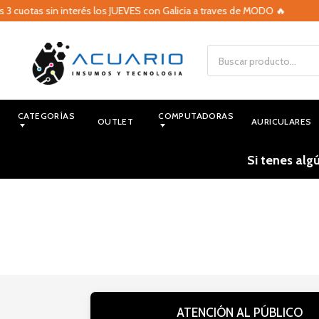
 3 cuotas sin interés los JUEVES con Galicia a traves de MODO 🔥
CATEGORÍAS
COMPUTADORAS
OUTLET
AURICULARES
Si tenes alg
ATENCIÓN AL PÚBLICO