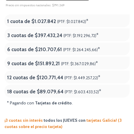
Precio sin impuestos nacionales: $791.269
1 cuota de
$1.027.842
*
(PTF:
$1.027.842)
3 cuotas de
$397.432,24
*
(PTF:
$1.192.296,72)
6 cuotas de
$210.707,61
*
(PTF:
$1.264.245,66)
9 cuotas de
$151.892,21
*
(PTF:
$1.367.029,86)
12 cuotas de
$120.771,44
*
(PTF:
$1.449.257,22)
18 cuotas de
$89.079,64
*
(PTF:
$1.603.433,52
)
* Pagando con
Tarjetas de crédito
.
¡3 cuotas sin interés
todos los JUEVES
con
tarjetas Galicia! (3
cuotas sobre el precio tarjeta)