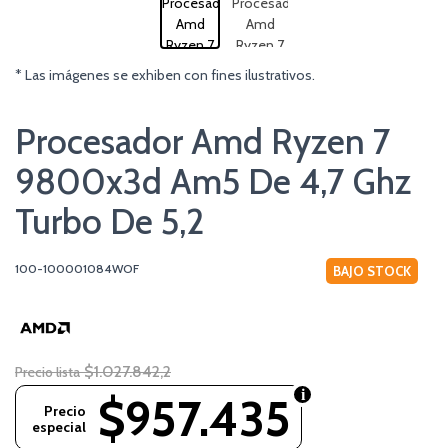
* Las imágenes se exhiben con fines ilustrativos.
Procesador Amd Ryzen 7
9800x3d Am5 De 4,7 Ghz
Turbo De 5,2
100-100001084WOF
BAJO STOCK
$1.027.842,2
Precio lista
$957.435
Precio
especial