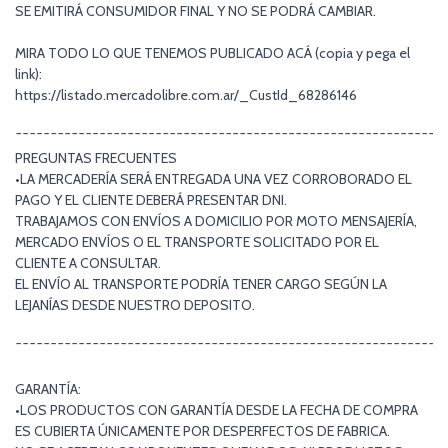
SE EMITIRÁ CONSUMIDOR FINAL Y NO SE PODRÁ CAMBIAR.
MIRA TODO LO QUE TENEMOS PUBLICADO ACÁ (copia y pega el
link):
https://listado.mercadolibre.com.ar/_CustId_68286146
¯¯¯¯¯¯¯¯¯¯¯¯¯¯¯¯¯¯¯¯¯¯¯¯¯¯¯¯¯¯¯¯¯¯¯¯¯¯¯¯¯¯¯¯¯¯¯¯¯¯¯¯¯¯¯¯¯¯¯¯¯
PREGUNTAS FRECUENTES
•LA MERCADERÍA SERÁ ENTREGADA UNA VEZ CORROBORADO EL
PAGO Y EL CLIENTE DEBERÁ PRESENTAR DNI.
TRABAJAMOS CON ENVÍOS A DOMICILIO POR MOTO MENSAJERÍA,
MERCADO ENVÍOS O EL TRANSPORTE SOLICITADO POR EL
CLIENTE A CONSULTAR.
EL ENVÍO AL TRANSPORTE PODRÍA TENER CARGO SEGÚN LA
LEJANÍAS DESDE NUESTRO DEPOSITO.
¯¯¯¯¯¯¯¯¯¯¯¯¯¯¯¯¯¯¯¯¯¯¯¯¯¯¯¯¯¯¯¯¯¯¯¯¯¯¯¯¯¯¯¯¯¯¯¯¯¯¯¯¯¯¯¯¯¯¯¯¯
GARANTÍA:
•LOS PRODUCTOS CON GARANTÍA DESDE LA FECHA DE COMPRA
ES CUBIERTA ÚNICAMENTE POR DESPERFECTOS DE FABRICA.