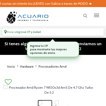
otas sin interés los JUEVES con Galicia a traves de MODO 🔥
Enviar a
Ingresar CP y ciudad
Si tenes algún tipo de consulta podes enviarnos un
WhatsApp! (011) 15 5386 3812
Inicio
Hardware
Procesadores Amd