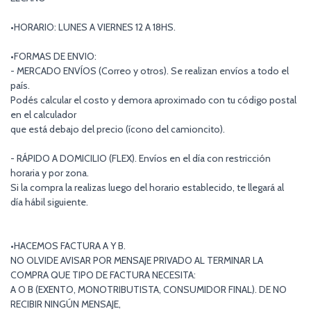
•HORARIO: LUNES A VIERNES 12 A 18HS.
•FORMAS DE ENVIO:
- MERCADO ENVÍOS (Correo y otros). Se realizan envíos a todo el
país.
Podés calcular el costo y demora aproximado con tu código postal
en el calculador
que está debajo del precio (ícono del camioncito).
- RÁPIDO A DOMICILIO (FLEX). Envíos en el día con restricción
horaria y por zona.
Si la compra la realizas luego del horario establecido, te llegará al
día hábil siguiente.
•HACEMOS FACTURA A Y B.
NO OLVIDE AVISAR POR MENSAJE PRIVADO AL TERMINAR LA
COMPRA QUE TIPO DE FACTURA NECESITA:
A O B (EXENTO, MONOTRIBUTISTA, CONSUMIDOR FINAL). DE NO
RECIBIR NINGÚN MENSAJE,