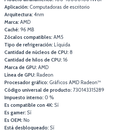
Aplicación:
Computadoras de escritorio
Arquitectura:
4nm
Marca:
AMD
Caché:
96 MB
Zócalos compatibles:
AM5
Tipo de refrigeración:
Líquida
Cantidad de núcleos de CPU:
8
Cantidad de hilos de CPU:
16
Marca de GPU:
AMD
Línea de GPU:
Radeon
Procesador gráfico:
Gráficos AMD Radeon™
Código universal de producto:
730143315289
Impuesto interno:
0 %
Es compatible con 4K:
Sí
Es gamer:
Sí
Es OEM:
No
Está desbloqueado:
Sí