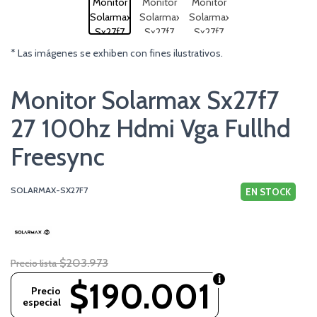
* Las imágenes se exhiben con fines ilustrativos.
Monitor Solarmax Sx27f7
27 100hz Hdmi Vga Fullhd
Freesync
SOLARMAX-SX27F7
EN STOCK
$203.973
Precio lista
$190.001
Precio
especial