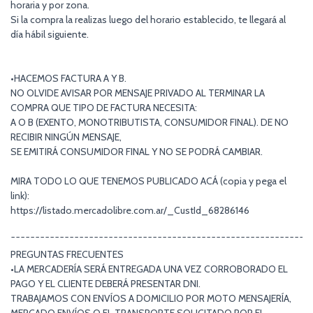
horaria y por zona.
Si la compra la realizas luego del horario establecido, te llegará al
día hábil siguiente.
•HACEMOS FACTURA A Y B.
NO OLVIDE AVISAR POR MENSAJE PRIVADO AL TERMINAR LA
COMPRA QUE TIPO DE FACTURA NECESITA:
A O B (EXENTO, MONOTRIBUTISTA, CONSUMIDOR FINAL). DE NO
RECIBIR NINGÚN MENSAJE,
SE EMITIRÁ CONSUMIDOR FINAL Y NO SE PODRÁ CAMBIAR.
MIRA TODO LO QUE TENEMOS PUBLICADO ACÁ (copia y pega el
link):
https://listado.mercadolibre.com.ar/_CustId_68286146
¯¯¯¯¯¯¯¯¯¯¯¯¯¯¯¯¯¯¯¯¯¯¯¯¯¯¯¯¯¯¯¯¯¯¯¯¯¯¯¯¯¯¯¯¯¯¯¯¯¯¯¯¯¯¯¯¯¯¯¯¯
PREGUNTAS FRECUENTES
•LA MERCADERÍA SERÁ ENTREGADA UNA VEZ CORROBORADO EL
PAGO Y EL CLIENTE DEBERÁ PRESENTAR DNI.
TRABAJAMOS CON ENVÍOS A DOMICILIO POR MOTO MENSAJERÍA,