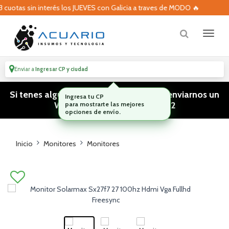
uotas sin interés los JUEVES con Galicia a traves de MODO 🔥
Enviar a
Ingresar CP y ciudad
Si tenes algún tipo de consulta podes enviarnos un
WhatsApp! (011) 15 5386 3812
Inicio
Monitores
Monitores