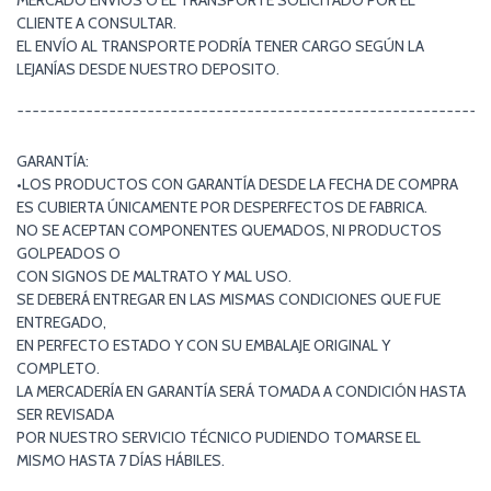
MERCADO ENVÍOS O EL TRANSPORTE SOLICITADO POR EL
CLIENTE A CONSULTAR.
EL ENVÍO AL TRANSPORTE PODRÍA TENER CARGO SEGÚN LA
LEJANÍAS DESDE NUESTRO DEPOSITO.
¯¯¯¯¯¯¯¯¯¯¯¯¯¯¯¯¯¯¯¯¯¯¯¯¯¯¯¯¯¯¯¯¯¯¯¯¯¯¯¯¯¯¯¯¯¯¯¯¯¯¯¯¯¯¯¯¯¯¯¯¯
GARANTÍA:
•LOS PRODUCTOS CON GARANTÍA DESDE LA FECHA DE COMPRA
ES CUBIERTA ÚNICAMENTE POR DESPERFECTOS DE FABRICA.
NO SE ACEPTAN COMPONENTES QUEMADOS, NI PRODUCTOS
GOLPEADOS O
CON SIGNOS DE MALTRATO Y MAL USO.
SE DEBERÁ ENTREGAR EN LAS MISMAS CONDICIONES QUE FUE
ENTREGADO,
EN PERFECTO ESTADO Y CON SU EMBALAJE ORIGINAL Y
COMPLETO.
LA MERCADERÍA EN GARANTÍA SERÁ TOMADA A CONDICIÓN HASTA
SER REVISADA
POR NUESTRO SERVICIO TÉCNICO PUDIENDO TOMARSE EL
MISMO HASTA 7 DÍAS HÁBILES.