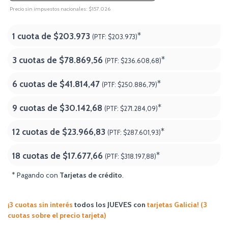
Precio sin impuestos nacionales: $157.026
1 cuota de
$203.973
*
(PTF:
$203.973)
3 cuotas de
$78.869,56
*
(PTF:
$236.608,68)
6 cuotas de
$41.814,47
*
(PTF:
$250.886,79)
9 cuotas de
$30.142,68
*
(PTF:
$271.284,09)
12 cuotas de
$23.966,83
*
(PTF:
$287.601,93)
18 cuotas de
$17.677,66
*
(PTF:
$318.197,88
)
* Pagando con
Tarjetas de crédito
.
¡3 cuotas sin interés
todos los JUEVES
con
tarjetas Galicia! (3
cuotas sobre el precio tarjeta)