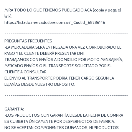
MIRA TODO LO QUE TENEMOS PUBLICADO ACÁ (copia y pega el
link):
https://listado.mercadolibre.com.ar/_CustId_68286146
¯¯¯¯¯¯¯¯¯¯¯¯¯¯¯¯¯¯¯¯¯¯¯¯¯¯¯¯¯¯¯¯¯¯¯¯¯¯¯¯¯¯¯¯¯¯¯¯¯¯¯¯¯¯¯¯¯¯¯¯¯
PREGUNTAS FRECUENTES
•LA MERCADERÍA SERÁ ENTREGADA UNA VEZ CORROBORADO EL
PAGO Y EL CLIENTE DEBERÁ PRESENTAR DNI.
TRABAJAMOS CON ENVÍOS A DOMICILIO POR MOTO MENSAJERÍA,
MERCADO ENVÍOS O EL TRANSPORTE SOLICITADO POR EL
CLIENTE A CONSULTAR.
EL ENVÍO AL TRANSPORTE PODRÍA TENER CARGO SEGÚN LA
LEJANÍAS DESDE NUESTRO DEPOSITO.
¯¯¯¯¯¯¯¯¯¯¯¯¯¯¯¯¯¯¯¯¯¯¯¯¯¯¯¯¯¯¯¯¯¯¯¯¯¯¯¯¯¯¯¯¯¯¯¯¯¯¯¯¯¯¯¯¯¯¯¯¯
GARANTÍA:
•LOS PRODUCTOS CON GARANTÍA DESDE LA FECHA DE COMPRA
ES CUBIERTA ÚNICAMENTE POR DESPERFECTOS DE FABRICA.
NO SE ACEPTAN COMPONENTES QUEMADOS, NI PRODUCTOS