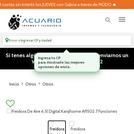
otas sin interés los JUEVES con Galicia a traves de MODO 🔥
Enviar a
Ingresar CP y ciudad
Si tenes algún tipo de consulta podes enviarnos un
WhatsApp! (011) 15 5386 3812
Inicio
Otros
Otros