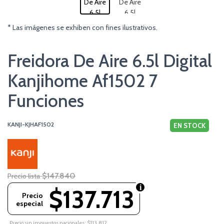
* Las imágenes se exhiben con fines ilustrativos.
Freidora De Aire 6.5l Digital
Kanjihome Af1502 7
Funciones
KANJI-KJHAF1502
EN STOCK
$147.840
Precio lista
$137.713
Precio
especial
Precio sin impuestos nacionales: $113.812