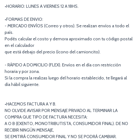
•HORARIO: LUNES A VIERNES 12 A 18HS.
•FORMAS DE ENVIO:
- MERCADO ENVÍOS (Correo y otros). Se realizan envíos a todo el
país.
Podés calcular el costo y demora aproximado con tu código postal
en el calculador
que está debajo del precio (ícono del camioncito).
- RÁPIDO A DOMICILIO (FLEX). Envíos en el día con restricción
horaria y por zona.
Si la compra la realizas luego del horario establecido, te llegará al
día hábil siguiente.
•HACEMOS FACTURA A Y B.
NO OLVIDE AVISAR POR MENSAJE PRIVADO AL TERMINAR LA
COMPRA QUE TIPO DE FACTURA NECESITA:
A O B (EXENTO, MONOTRIBUTISTA, CONSUMIDOR FINAL). DE NO
RECIBIR NINGÚN MENSAJE,
SE EMITIRÁ CONSUMIDOR FINAL Y NO SE PODRÁ CAMBIAR.