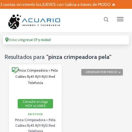
3 cuotas sin interés los JUEVES con Galicia a traves de MODO 🔥
Enviar a
Ingresar CP y ciudad
Resultados para
"pinza crimpeadora pela"
ORDENAR POR PRECIO
Consulte si Llega
HOY o LUNES
EN STOCK
Pinza Crimpeadora + Pela
Cables Rj45 Rj11 Rj12 Red
Telefonia