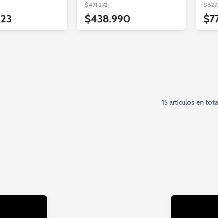
$471.272
$827
823
$438.990
$7
15 artículos en tota