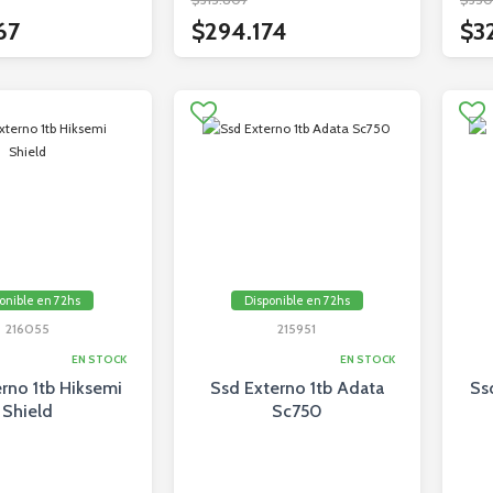
67
$294.174
$3
onible en 72hs
Disponible en 72hs
216055
215951
EN STOCK
EN STOCK
rno 1tb Hiksemi
Ssd Externo 1tb Adata
Ss
Shield
Sc750