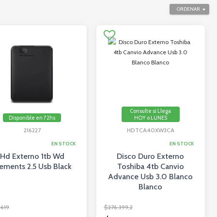
ORDENAR
Consulte si Llega
Disponible en 72hs
HOY o LUNES
216227
HDTCA40XW3CA
EN STOCK
EN STOCK
Hd Externo 1tb Wd
Disco Duro Externo
ements 2.5 Usb Black
Toshiba 4tb Canvio
Advance Usb 3.0 Blanco
Blanco
.619
$276.399,2