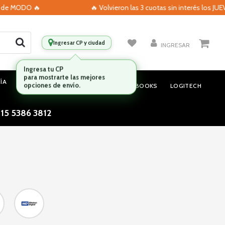
 MODO 🔥
🔥 Volvieron las 3 cuotas sin interés los JUEVES 
Ingresar CP y ciudad
INGRESAR
ÍA
MONITORES
AUDIO
NOTEBOOKS
LOGITECH
 15 5386 3812