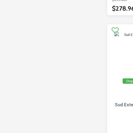
$278.9
Disp
Ssd Exte