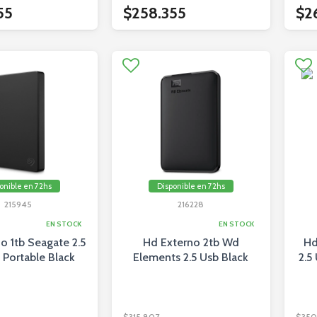
55
$258.355
$2
onible en 72hs
Disponible en 72hs
215945
216228
EN STOCK
EN STOCK
o 1tb Seagate 2.5
Hd Externo 2tb Wd
Hd
 Portable Black
Elements 2.5 Usb Black
2.5
$315.807
$350