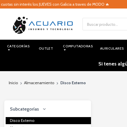
as sin interés los JUEVES con Galicia a traves de MODO 🔥
CATEGORÍAS
COMPUTADORAS
OUTLET
AURICULARES
Si tenes alg
Inicio
Almacenamiento
Disco Externo
Subcategorías
Disco Externo