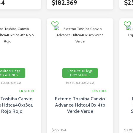
44
$182.369
$2
sulte si Llega
Consulte si Llega
OY o LUNES
HOY o LUNES
TCA40XR3CA
HDTCA40XG3CA
EN STOCK
EN STOCK
 Toshiba Canvio
Externo Toshiba Canvio
 Hdtca40xr3ca
Advance Hdtca40x 4tb
 Rojo Rojo
Verde Verde
$277.354
$279.