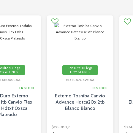
sulte si Llega
Consulte si Llega
OY o LUNES
HOY o LUNES
TX110XSCAA
HDTCA20XW3AA
EN STOCK
EN STOCK
 Duro Externo
Externo Toshiba Canvio
1tb Canvio Flex
Advance Hdtca20x 2tb
El
 Hdtx110xsca
Blanco Blanco
Plateado
$195.780,2
$274