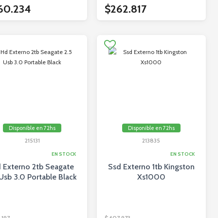
60.234
$262.817
Disponible en 72hs
Disponible en 72hs
215131
213835
EN STOCK
EN STOCK
 Externo 2tb Seagate
Ssd Externo 1tb Kingston
 Usb 3.0 Portable Black
Xs1000
.197
$407.973