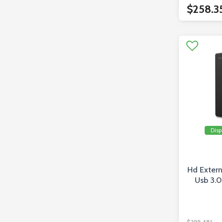
$258.3
Disp
Hd Extern
Usb 3.0
$299.481