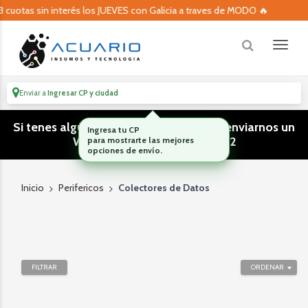
3 cuotas sin interés los JUEVES con Galicia a traves de MODO 🔥
Enviar a
Ingresar CP y ciudad
Si tenes algún tipo de consulta podes enviarnos un
Ingresa tu CP
WhatsApp! (011) 15 5386 3812
para mostrarte las mejores
opciones de envío.
Inicio
Perifericos
Colectores de Datos
FILTRAR
ORDENAR