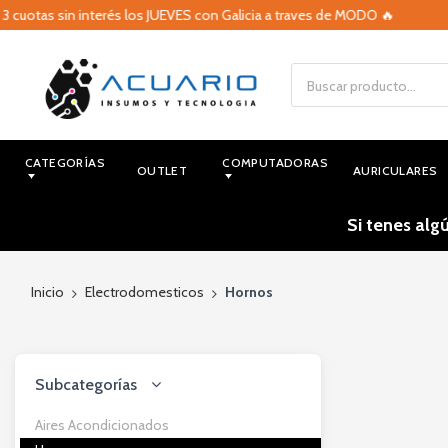
cuotas sin interés los JUEVES con Galicia a traves de MODO 🔥
CATEGORÍAS
COMPUTADORAS
OUTLET
AURICULARES
Si tenes alg
Inicio
Electrodomesticos
Hornos
Subcategorías
Aires Acondicionados