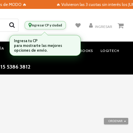
s de MODO 🔥
🔥 Volvieron las 3 cuotas sin interés los JUE
Ingresar CP y ciudad
INGRESAR
ÍA
MONITORES
AUDIO
NOTEBOOKS
LOGITECH
 15 5386 3812
ORDENAR