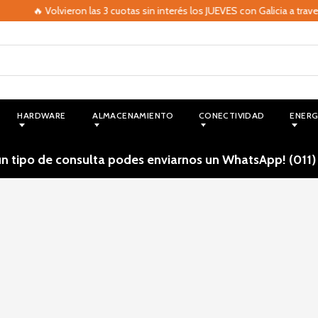
🔥 Volvieron las 3 cuotas sin interés los JUEVES con Galicia a trave
HARDWARE
ALMACENAMIENTO
CONECTIVIDAD
ENERG
ún tipo de consulta podes enviarnos un WhatsApp! (011)