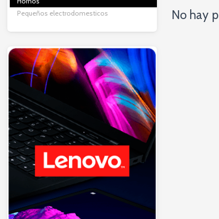
Hornos
No hay p
Pequeños electrodomesticos