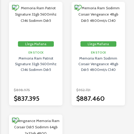
Llega Mañana
Llega Mañana
EN STOCK
EN STOCK
Memoria Ram Patriot
Memoria Ram Sodimm
Signature 32gb 5600mhz
Corsair Vengeance 48gb
Cl46 Sodimm Ddr5
Ddr5 4800mt/s Cl40
$898.975
$952.721
$837.395
$887.460