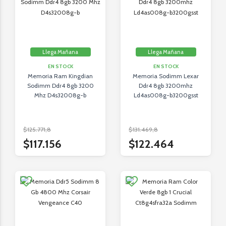
Llega Mañana
Llega Mañana
EN STOCK
EN STOCK
Memoria Ram Kingdian
Memoria Sodimm Lexar
Sodimm Ddr4 8gb 3200
Ddr4 8gb 3200mhz
Mhz D4s32008g-b
Ld4as008g-b3200gsst
$125.771,8
$131.469,8
$117.156
$122.464