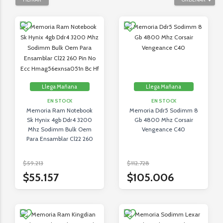
Llega Mañana
Llega Mañana
EN STOCK
EN STOCK
Memoria Ram Notebook
Memoria Ddr5 Sodimm 8
Sk Hynix 4gb Ddr4 3200
Gb 4800 Mhz Corsair
Mhz Sodimm Bulk Oem
Vengeance C40
Para Ensamblar Cl22 260
Pin No Ecc
Hmag56exnsa051n Bc Hf
$59.213
$112.728
$55.157
$105.006