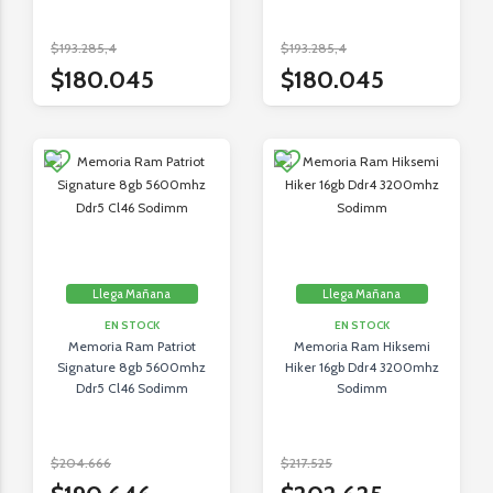
$193.285,4
$193.285,4
$180.045
$180.045
Llega Mañana
Llega Mañana
EN STOCK
EN STOCK
Memoria Ram Patriot
Memoria Ram Hiksemi
Signature 8gb 5600mhz
Hiker 16gb Ddr4 3200mhz
Ddr5 Cl46 Sodimm
Sodimm
$204.666
$217.525