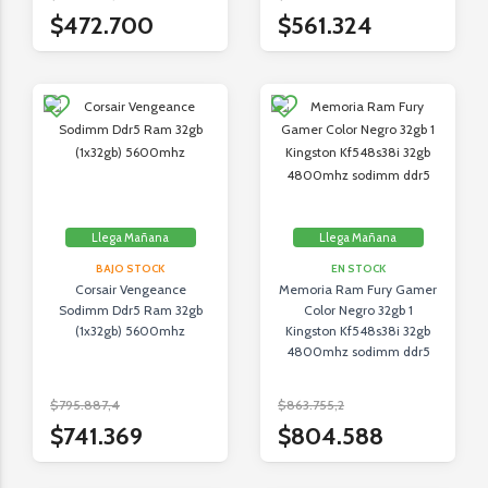
$472.700
$561.324
Llega Mañana
Llega Mañana
BAJO STOCK
EN STOCK
Corsair Vengeance
Memoria Ram Fury Gamer
Sodimm Ddr5 Ram 32gb
Color Negro 32gb 1
(1x32gb) 5600mhz
Kingston Kf548s38i 32gb
4800mhz sodimm ddr5
$795.887,4
$863.755,2
$741.369
$804.588