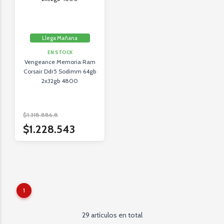
Llega Mañana
EN STOCK
Vengeance Memoria Ram
Corsair Ddr5 Sodimm 64gb
2x32gb 4800
$1.318.886,8
$1.228.543
1
29 artículos en total