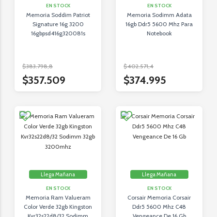
EN STOCK
EN STOCK
Memoria Soddim Patriot
Memoria Sodimm Adata
Signature 16g 3200
16gb Ddr5 5600 Mhz Para
16gbpsd416g320081s
Notebook
$383.798,8
$402.571,4
$357.509
$374.995
Llega Mañana
Llega Mañana
EN STOCK
EN STOCK
Memoria Ram Valueram
Corsair Memoria Corsair
Color Verde 32gb Kingston
Ddr5 5600 Mhz C48
Kvr32s22d8/32 Sodimm
Vengeance De 16 Gb