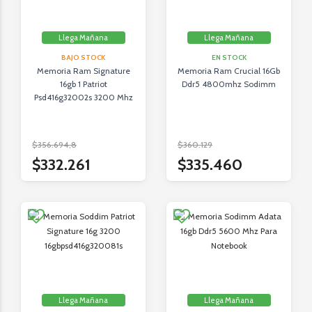
Llega Mañana
Llega Mañana
BAJO STOCK
EN STOCK
Memoria Ram Signature
Memoria Ram Crucial 16Gb
16gb 1 Patriot
Ddr5 4800mhz Sodimm
Psd416g32002s 3200 Mhz
$356.694,8
$360.129
$332.261
$335.460
Llega Mañana
Llega Mañana