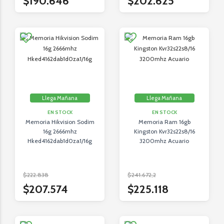
$190.646
$202.625
Llega Mañana
Llega Mañana
EN STOCK
EN STOCK
Memoria Hikvision Sodim
Memoria Ram 16gb
16g 2666mhz
Kingston Kvr32s22s8/16
Hked4162dab1d0za1/16g
3200mhz Acuario
$222.838
$241.672,2
$207.574
$225.118