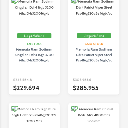
Llega Mañana
Llega Mañana
EN STOCK
BAJO STOCK
Memoria Ram Sodimm
Memoria Ram Sodimm
Kingdian Ddr4 16gb 3200
Ddr4 Patriot Viper Steel
Mhz D4s320016g-b
Pvs416g320c8s 16gb /vc
$246.584,8
$306.983,6
$229.694
$285.955