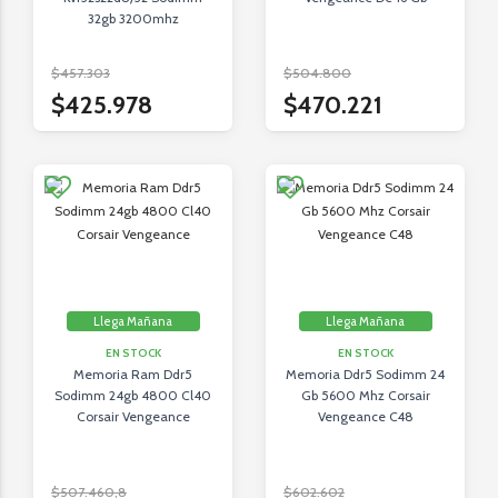
32gb 3200mhz
$457.303
$504.800
$425.978
$470.221
Llega Mañana
Llega Mañana
EN STOCK
EN STOCK
Memoria Ram Ddr5
Memoria Ddr5 Sodimm 24
Sodimm 24gb 4800 Cl40
Gb 5600 Mhz Corsair
Corsair Vengeance
Vengeance C48
$507.460,8
$602.602