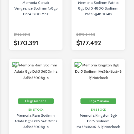
Memoria Corsair
Memoria Sodimm Patriot
Vengeance Sodimm 1x8gb
8gb Ddr5 4800 Sodimm
Ddr4 3200 Mhz
Psd58g480041s
$182.921,2
$190.544,2
$170.391
$177.492
Llega Mañana
Llega Mañana
EN STOCK
EN STOCK
Memoria Ram Sodimm
Memoria Kingston 8gb
Adata 8gb Ddr5 5600mhz
Ddr5 Sodimm
Ad5s56008g-s
Kvr56s46bs6-8 P/ Notebook