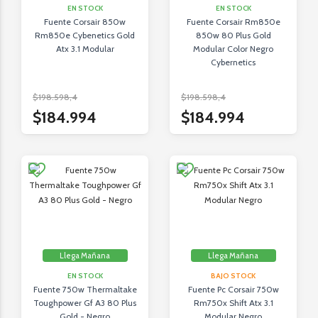
EN STOCK
EN STOCK
Fuente Corsair 850w
Fuente Corsair Rm850e
Rm850e Cybenetics Gold
850w 80 Plus Gold
Atx 3.1 Modular
Modular Color Negro
Cybernetics
$198.598,4
$198.598,4
$184.994
$184.994
Llega Mañana
Llega Mañana
EN STOCK
BAJO STOCK
Fuente 750w Thermaltake
Fuente Pc Corsair 750w
Toughpower Gf A3 80 Plus
Rm750x Shift Atx 3.1
Gold - Negro
Modular Negro