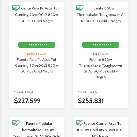
Llega Mañana
Llega Mañana
BAJO STOCK
EN STOCK
Fuente Para Pc Asus Tuf
Fuente 850w
Gaming 90ye00s2 850w
Thermaltake Toughpower
80 Plus Gold Negro
Gf A3 80 Plus Gold -
Negro
$244.336,4
$274.643,6
$227.599
$255.831