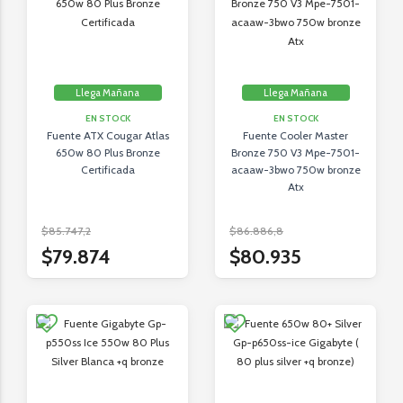
Llega Mañana
Llega Mañana
EN STOCK
EN STOCK
Fuente ATX Cougar Atlas
Fuente Cooler Master
650w 80 Plus Bronze
Bronze 750 V3 Mpe-7501-
Certificada
acaaw-3bwo 750w bronze
Atx
$85.747,2
$86.886,8
$79.874
$80.935