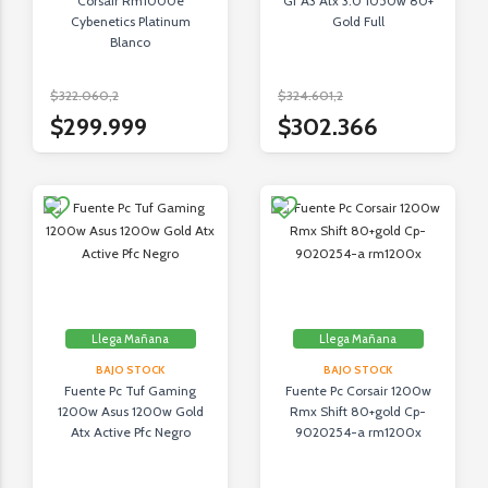
Corsair Rm1000e
Gf A3 Atx 3.0 1050w 80+
Cybenetics Platinum
Gold Full
Blanco
$322.060,2
$324.601,2
$299.999
$302.366
Llega Mañana
Llega Mañana
BAJO STOCK
BAJO STOCK
Fuente Pc Tuf Gaming
Fuente Pc Corsair 1200w
1200w Asus 1200w Gold
Rmx Shift 80+gold Cp-
Atx Active Pfc Negro
9020254-a rm1200x