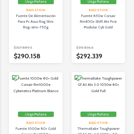
Llega Mañana
Llega Mañana
BAJO STOCK
BAJO STOCK
Fuente De Alimentación
Fuente 850w Corsair
Para Pc Asus Rog Strix
Rm850x Shift Atx Pcie
Rog-strix-750g
Modular Cyb Gold
$327.889,5
$313.836,6
$290.158
$292.339
Llega Mañana
Llega Mañana
BAJO STOCK
BAJO STOCK
Fuente 1000w 80+ Gold
Thermaltake Toughpower