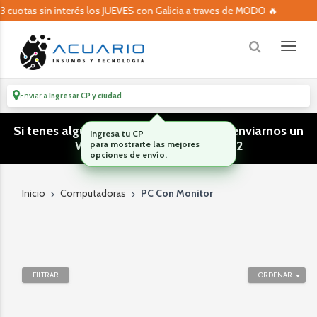
3 cuotas sin interés los JUEVES con Galicia a traves de MODO 🔥
Enviar a
Ingresar CP y ciudad
Si tenes algún tipo de consulta podes enviarnos un
Ingresa tu CP
WhatsApp! (011) 15 5386 3812
para mostrarte las mejores
opciones de envío.
Inicio
Computadoras
PC Con Monitor
FILTRAR
ORDENAR