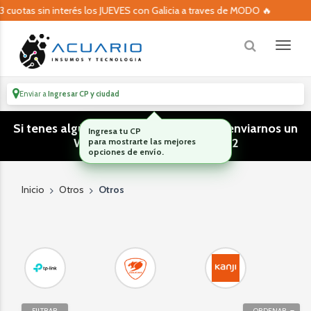
cuotas sin interés los JUEVES con Galicia a traves de MODO 🔥
Enviar a
Ingresar CP y ciudad
Si tenes algún tipo de consulta podes enviarnos un
Ingresa tu CP
WhatsApp! (011) 15 5386 3812
para mostrarte las mejores
opciones de envío.
Inicio
Otros
Otros
FILTRAR
ORDENAR