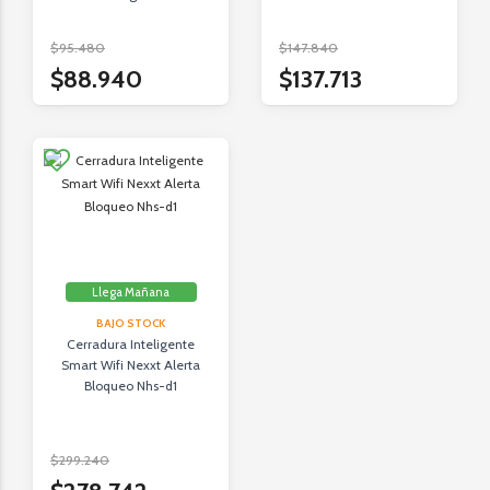
$95.480
$147.840
$88.940
$137.713
Llega Mañana
BAJO STOCK
Cerradura Inteligente
Smart Wifi Nexxt Alerta
Bloqueo Nhs-d1
$299.240