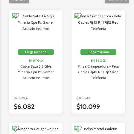
Llega Mañana
Llega Mañana
EN STOCK
EN STOCK
Cable Sata 3 6 Gb/s
Pinza Crimpeadora + Pela
Mineria Cpu Pc Gamer
Cables Rj45 Rj11 Rj12 Red
Acuario Insumos
Telefonia
$6.529,6
$10.842
$6.082
$10.099