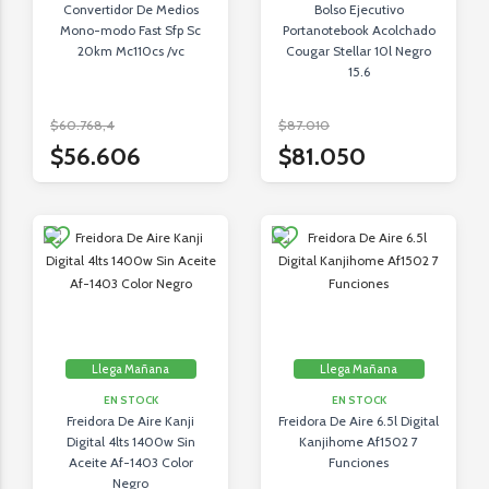
Convertidor De Medios
Bolso Ejecutivo
Mono-modo Fast Sfp Sc
Portanotebook Acolchado
20km Mc110cs /vc
Cougar Stellar 10l Negro
15.6
$60.768,4
$87.010
$56.606
$81.050
Llega Mañana
Llega Mañana
EN STOCK
EN STOCK
Freidora De Aire Kanji
Freidora De Aire 6.5l Digital
Digital 4lts 1400w Sin
Kanjihome Af1502 7
Aceite Af-1403 Color
Funciones
Negro