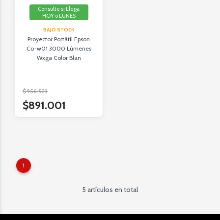
Consulte si Llega
HOY o LUNES
BAJO STOCK
Proyector Portátil Epson
Co-w01 3000 Lúmenes
Wxga Color Blan
$956.523
$891.001
1
5 artículos en total