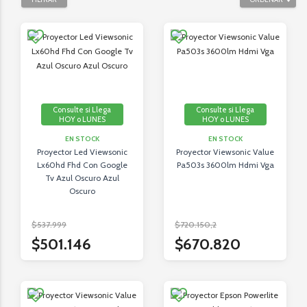
Consulte si Llega
Consulte si Llega
HOY o LUNES
HOY o LUNES
EN STOCK
EN STOCK
Proyector Led Viewsonic
Proyector Viewsonic Value
Lx60hd Fhd Con Google
Pa503s 3600lm Hdmi Vga
Tv Azul Oscuro Azul
Oscuro
$537.999
$720.150,2
$501.146
$670.820