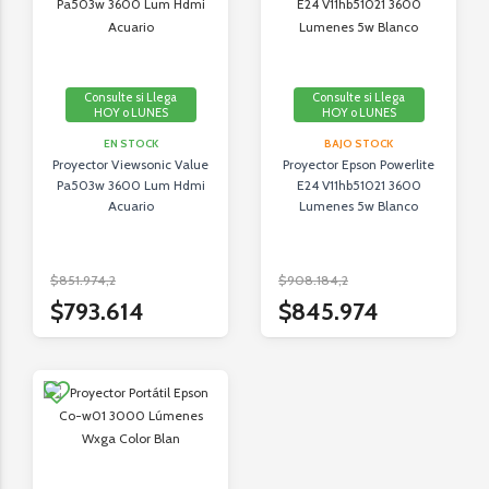
Consulte si Llega
Consulte si Llega
HOY o LUNES
HOY o LUNES
EN STOCK
BAJO STOCK
Proyector Viewsonic Value
Proyector Epson Powerlite
Pa503w 3600 Lum Hdmi
E24 V11hb51021 3600
Acuario
Lumenes 5w Blanco
$851.974,2
$908.184,2
$793.614
$845.974