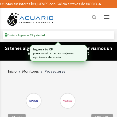
 cuotas sin interés los JUEVES con Galicia a traves de MODO 🔥
Enviar a
Ingresar CP y ciudad
Si tenes algún tipo de consulta podes enviarnos un
Ingresa tu CP
WhatsApp! (011) 15 5386 3812
para mostrarte las mejores
opciones de envío.
Inicio
Monitores
Proyectores
FILTRAR
ORDENAR