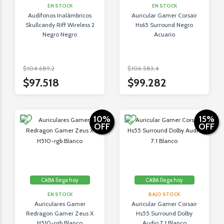
EN STOCK
EN STOCK
Audífonos Inalámbricos
Auricular Gamer Corsair
Skullcandy Riff Wireless 2
Hs65 Surround Negro
Negro Negro
Acuario
$104.689,2
$106.583,4
$97.518
$99.282
10
%
15
%
OFF
OFF
CABA llega hoy
CABA llega hoy
EN STOCK
BAJO STOCK
Auriculares Gamer
Auricular Gamer Corsair
Redragon Gamer Zeus X
Hs55 Surround Dolby
H510-rgb Blanco
Audio 7.1 Blanco