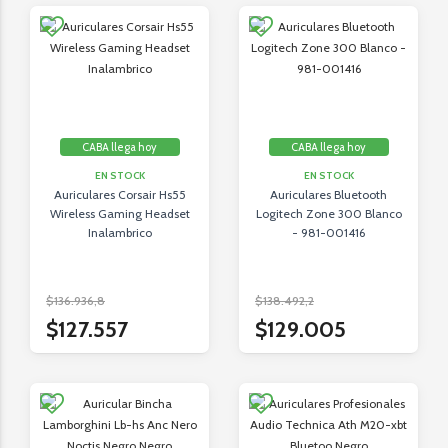
CABA llega hoy
CABA llega hoy
EN STOCK
EN STOCK
Auriculares Corsair Hs55
Auriculares Bluetooth
Wireless Gaming Headset
Logitech Zone 300 Blanco
Inalambrico
- 981-001416
$136.936,8
$138.492,2
$127.557
$129.005