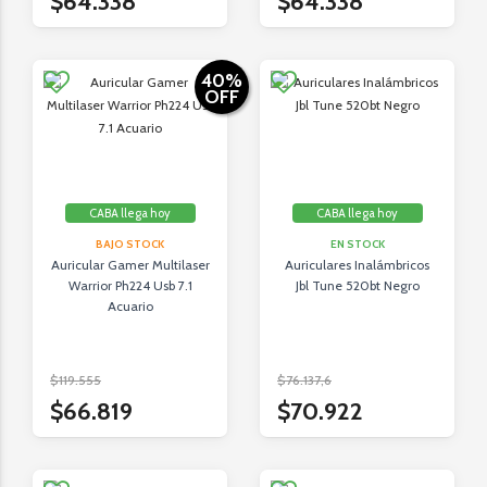
$64.338
$64.338
40
%
OFF
CABA llega hoy
CABA llega hoy
BAJO STOCK
EN STOCK
Auricular Gamer Multilaser
Auriculares Inalámbricos
Warrior Ph224 Usb 7.1
Jbl Tune 520bt Negro
Acuario
$119.555
$76.137,6
$66.819
$70.922