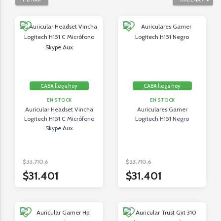
CABA llega hoy
CABA llega hoy
EN STOCK
EN STOCK
Auricular Headset Vincha
Auriculares Gamer
Logitech H151 C Micrófono
Logitech H151 Negro
Skype Aux
$33.710,6
$33.710,6
$31.401
$31.401