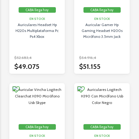
CABA llega hoy
CABA llega hoy
EN STOCK
EN STOCK
Auriculares Headset Hp
Auricular Gamer Hp
H220s Multiplataforma Pc
Gaming Headset H200s
Ps4 Xbox
Micrófono 3.5mm Jack
$52.683,4
$54.916,4
$49.075
$51.155
CABA llega hoy
CABA llega hoy
EN STOCK
EN STOCK