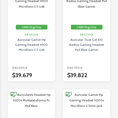
CABA llega hoy
CABA llega hoy
EN STOCK
EN STOCK
Auricular Gamer Hp
Auricular Trust Gxt 310
Gaming Headset H100
Radius Gaming Headset
Microfono 3.5 Usb
Ps4 Xbox Gamer
$42.596,4
$42.750,4
$39.679
$39.822