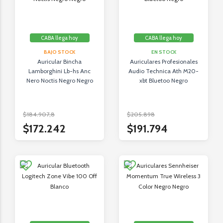
CABA llega hoy
CABA llega hoy
BAJO STOCK
EN STOCK
Auricular Bincha
Auriculares Profesionales
Lamborghini Lb-hs Anc
Audio Technica Ath M20-
Nero Noctis Negro Negro
xbt Bluetoo Negro
$184.907,8
$205.898
$172.242
$191.794