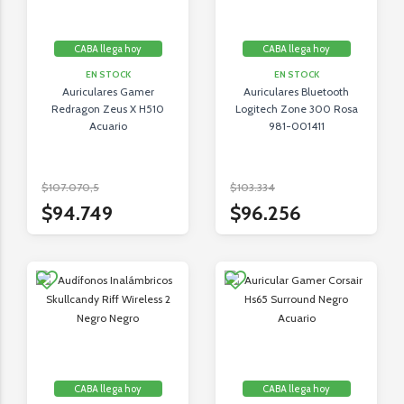
CABA llega hoy
CABA llega hoy
EN STOCK
EN STOCK
Auriculares Gamer
Auriculares Bluetooth
Redragon Zeus X H510
Logitech Zone 300 Rosa
Acuario
981-001411
$107.070,5
$103.334
$94.749
$96.256
CABA llega hoy
CABA llega hoy