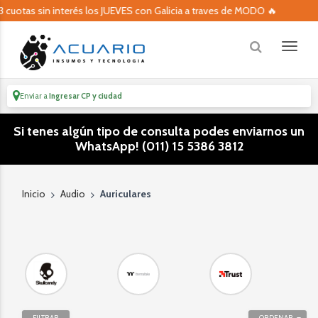
s sin interés los JUEVES con Galicia a traves de MODO 🔥
Enviar a
Ingresar CP y ciudad
Si tenes algún tipo de consulta podes enviarnos un
WhatsApp! (011) 15 5386 3812
Inicio
Audio
Auriculares
FILTRAR
ORDENAR