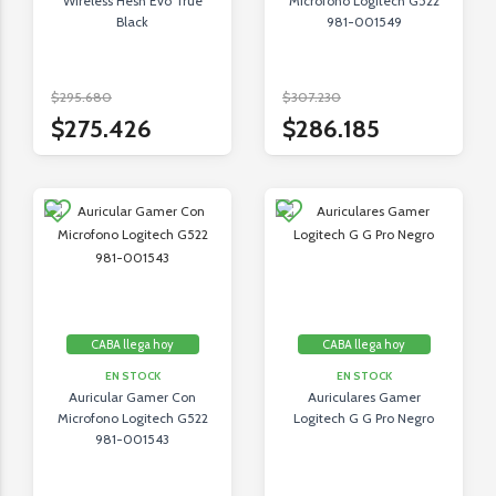
Wireless Hesh Evo True
Microfono Logitech G522
Black
981-001549
$295.680
$307.230
$275.426
$286.185
CABA llega hoy
CABA llega hoy
EN STOCK
EN STOCK
Auricular Gamer Con
Auriculares Gamer
Microfono Logitech G522
Logitech G G Pro Negro
981-001543