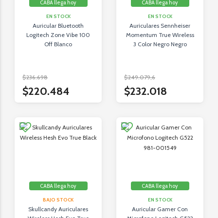
CABA llega hoy
CABA llega hoy
EN STOCK
EN STOCK
Auricular Bluetooth
Auriculares Sennheiser
Logitech Zone Vibe 100
Momentum True Wireless
Off Blanco
3 Color Negro Negro
$236.698
$249.079,6
$220.484
$232.018
CABA llega hoy
CABA llega hoy
BAJO STOCK
EN STOCK
Skullcandy Auriculares
Auricular Gamer Con