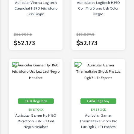
Auricular Vincha Logitech
Auriculares Logitech H390
Clearchat H390 Micrófono
Con Micrófono Usb Color
Usb Skype
Negro
$56.009,8
$56.009,8
$52.173
$52.173
CABA llega hoy
CABA llega hoy
EN STOCK
EN STOCK
Auricular Gamer Hp H160
Auricular Gamer
Micrófono Usb Luz Led
Thermaltake Shock Pro
Negro Headset
Luz Rgb 7.1 Tt Esports