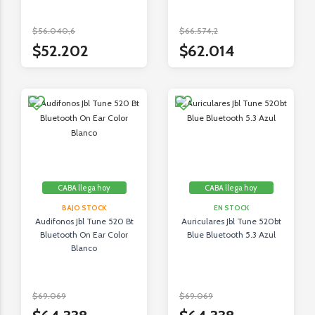
$56.040,6
$66.574,2
$52.202
$62.014
CABA llega hoy
CABA llega hoy
BAJO STOCK
EN STOCK
Audifonos Jbl Tune 520 Bt
Auriculares Jbl Tune 520bt
Bluetooth On Ear Color
Blue Bluetooth 5.3 Azul
Blanco
$69.069
$69.069