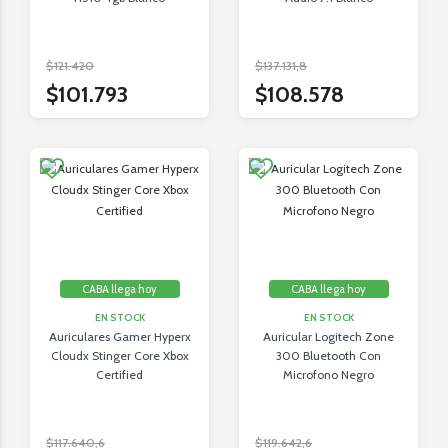
$121.420
$137.131,8
$101.793
$108.578
CABA llega hoy
CABA llega hoy
EN STOCK
EN STOCK
Auriculares Gamer Hyperx
Auricular Logitech Zone
Cloudx Stinger Core Xbox
300 Bluetooth Con
Certified
Microfono Negro
$117.640,6
$119.642,6