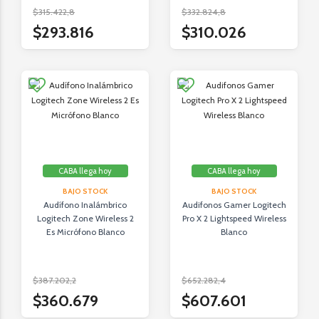
$315.422,8
$332.824,8
$293.816
$310.026
CABA llega hoy
CABA llega hoy
BAJO STOCK
BAJO STOCK
Audífono Inalámbrico
Audifonos Gamer Logitech
Logitech Zone Wireless 2
Pro X 2 Lightspeed Wireless
Es Micrófono Blanco
Blanco
$387.202,2
$652.282,4
$360.679
$607.601