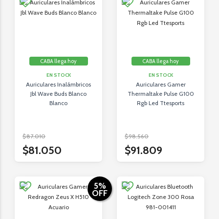
CABA llega hoy
CABA llega hoy
EN STOCK
EN STOCK
Auriculares Inalámbricos
Auriculares Gamer
Jbl Wave Buds Blanco
Thermaltake Pulse G100
Blanco
Rgb Led Ttesports
$87.010
$98.560
$81.050
$91.809
5
%
OFF