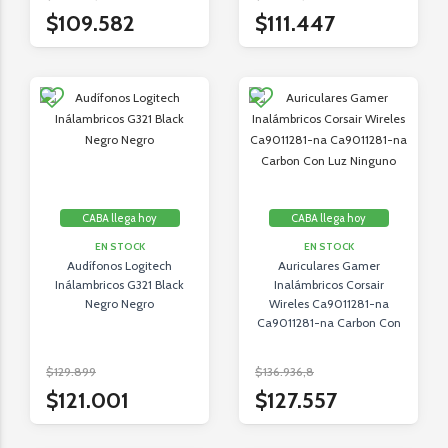
$109.582
$111.447
CABA llega hoy
CABA llega hoy
EN STOCK
EN STOCK
Audífonos Logitech
Auriculares Gamer
Inálambricos G321 Black
Inalámbricos Corsair
Negro Negro
Wireles Ca9011281-na
Ca9011281-na Carbon Con
Luz Ninguno
$129.899
$136.936,8
$121.001
$127.557