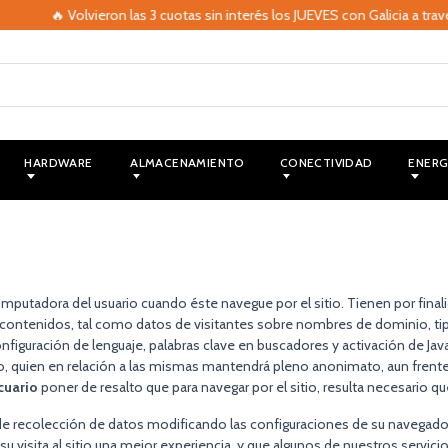
🔥 Volvieron las 3 cuotas sin interés los JUEVES con Galicia a trav
HARDWARE
ALMACENAMIENTO
CONECTIVIDAD
ENERG
mputadora del usuario cuando éste navegue por el sitio. Tienen por finalida
y contenidos, tal como datos de visitantes sobre nombres de dominio, ti
onfiguración de lenguaje, palabras clave en buscadores y activación de JavaS
o, quien en relación a las mismas mantendrá pleno anonimato, aun frent
cuario
poner de resalto que para navegar por el sitio, resulta necesario que
 de recolección de datos modificando las configuraciones de su navegador
u visita al sitio una mejor experiencia, y que algunos de nuestros ser