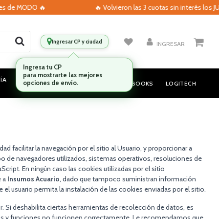
es de MODO 🔥
🔥 Volvieron las 3 cuotas sin interés los J
Ingresar CP y ciudad
INGRESAR
Ingresa tu CP
para mostrarte las mejores
ÍA
MONITORES
AUDIO
opciones de envío.
NOTEBOOKS
LOGITECH
d facilitar la navegación por el sitio al Usuario, y proporcionar a
po de navegadores utilizados, sistemas operativos, resoluciones de
cript. En ningún caso las cookies utilizadas por el sitio
e a
Insumos Acuario
, dado que tampoco suministran información
 el usuario permita la instalación de las cookies enviadas por el sitio.
. Si deshabilita ciertas herramientas de recolección de datos, es
vicios y funciones no funcionen correctamente. Le recomendamos que