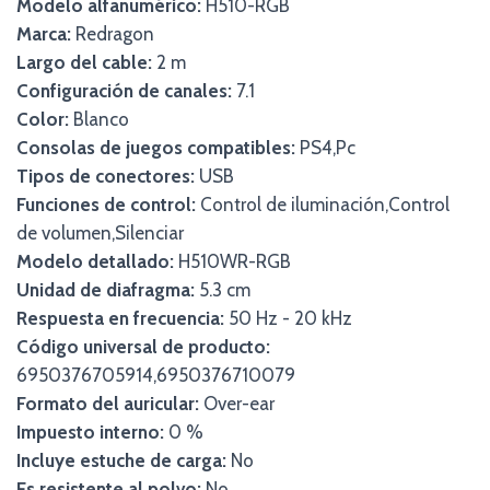
Modelo alfanumérico:
H510-RGB
Marca:
Redragon
Largo del cable:
2 m
Configuración de canales:
7.1
Color:
Blanco
Consolas de juegos compatibles:
PS4,Pc
Tipos de conectores:
USB
Funciones de control:
Control de iluminación,Control
de volumen,Silenciar
Modelo detallado:
H510WR-RGB
Unidad de diafragma:
5.3 cm
Respuesta en frecuencia:
50 Hz - 20 kHz
Código universal de producto:
6950376705914,6950376710079
Formato del auricular:
Over-ear
Impuesto interno:
0 %
Incluye estuche de carga:
No
Es resistente al polvo:
No