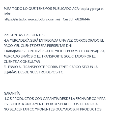
MIRA TODO LO QUE TENEMOS PUBLICADO ACÁ (copia y pega el
link):
https://listado.mercadolibre.com.ar/_CustId_68286146
¯¯¯¯¯¯¯¯¯¯¯¯¯¯¯¯¯¯¯¯¯¯¯¯¯¯¯¯¯¯¯¯¯¯¯¯¯¯¯¯¯¯¯¯¯¯¯¯¯¯¯¯¯¯¯¯¯¯¯¯¯
PREGUNTAS FRECUENTES
•LA MERCADERÍA SERÁ ENTREGADA UNA VEZ CORROBORADO EL
PAGO Y EL CLIENTE DEBERÁ PRESENTAR DNI.
TRABAJAMOS CON ENVÍOS A DOMICILIO POR MOTO MENSAJERÍA,
MERCADO ENVÍOS O EL TRANSPORTE SOLICITADO POR EL
CLIENTE A CONSULTAR.
EL ENVÍO AL TRANSPORTE PODRÍA TENER CARGO SEGÚN LA
LEJANÍAS DESDE NUESTRO DEPOSITO.
¯¯¯¯¯¯¯¯¯¯¯¯¯¯¯¯¯¯¯¯¯¯¯¯¯¯¯¯¯¯¯¯¯¯¯¯¯¯¯¯¯¯¯¯¯¯¯¯¯¯¯¯¯¯¯¯¯¯¯¯¯
GARANTÍA:
•LOS PRODUCTOS CON GARANTÍA DESDE LA FECHA DE COMPRA
ES CUBIERTA ÚNICAMENTE POR DESPERFECTOS DE FABRICA.
NO SE ACEPTAN COMPONENTES QUEMADOS, NI PRODUCTOS