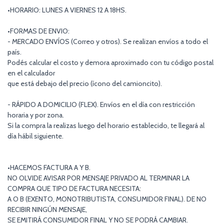
•HORARIO: LUNES A VIERNES 12 A 18HS.
•FORMAS DE ENVIO:
- MERCADO ENVÍOS (Correo y otros). Se realizan envíos a todo el
país.
Podés calcular el costo y demora aproximado con tu código postal
en el calculador
que está debajo del precio (ícono del camioncito).
- RÁPIDO A DOMICILIO (FLEX). Envíos en el día con restricción
horaria y por zona.
Si la compra la realizas luego del horario establecido, te llegará al
día hábil siguiente.
•HACEMOS FACTURA A Y B.
NO OLVIDE AVISAR POR MENSAJE PRIVADO AL TERMINAR LA
COMPRA QUE TIPO DE FACTURA NECESITA:
A O B (EXENTO, MONOTRIBUTISTA, CONSUMIDOR FINAL). DE NO
RECIBIR NINGÚN MENSAJE,
SE EMITIRÁ CONSUMIDOR FINAL Y NO SE PODRÁ CAMBIAR.