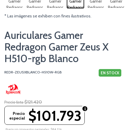
* Las imágenes se exhiben con fines ilustrativos.
Auriculares Gamer
Redragon Gamer Zeus X
H510-rgb Blanco
REDR-ZEUSXBLANCO-H510W-RGB
EN STOCK
$121.420
Precio lista
$101.793
Precio
especial
Precio sin impuestos nacionales: $84.126