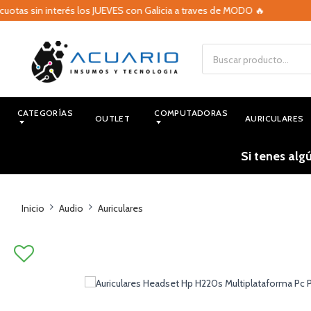
s sin interés los JUEVES con Galicia a traves de MODO 🔥

CATEGORÍAS
COMPUTADORAS
OUTLET
AURICULARES
Si tenes alg
Inicio
Audio
Auriculares