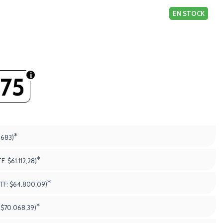
EN STOCK
75
*
.683)
*
TF:
$61.112,28)
*
PTF:
$64.800,09)
*
:
$70.068,39)