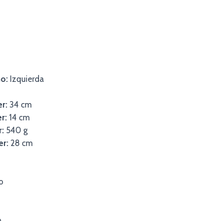
o:
Izquierda
er:
34 cm
r:
14 cm
r:
540 g
er:
28 cm
o
o