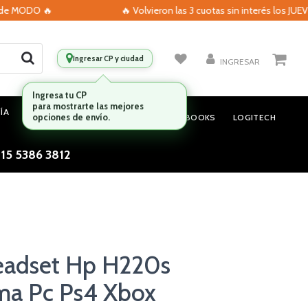
ODO 🔥
🔥 Volvieron las 3 cuotas sin interés los JUEVES c
Ingresar CP y ciudad
INGRESAR
ÍA
MONITORES
AUDIO
NOTEBOOKS
LOGITECH
 15 5386 3812
Headset Hp H220s
rma Pc Ps4 Xbox