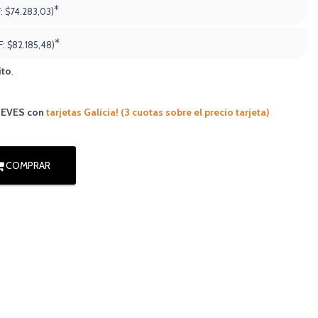
*
F:
$74.283,03)
*
F:
$82.185,48
)
ito
.
JUEVES
con
tarjetas Galicia! (3 cuotas sobre el precio tarjeta)
COMPRAR