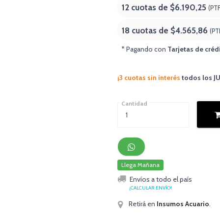
12 cuotas de
$6.190,25
(PT
18 cuotas de
$4.565,86
(PT
* Pagando con
Tarjetas de créd
¡3 cuotas sin interés
todos los 
Cantidad
Llega Mañana
Envíos a todo el país
¡CALCULAR ENVÍO!
Retirá en
Insumos Acuario
.