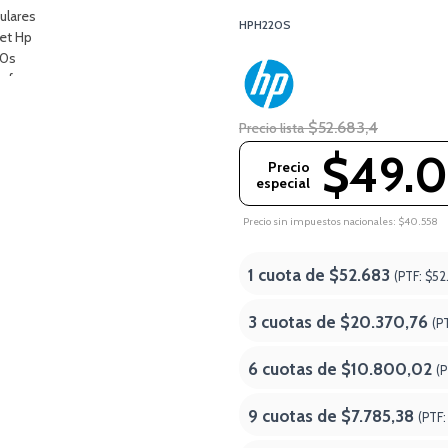
HPH220S
$52.683,4
Precio lista
$49.0
Precio
especial
Precio sin impuestos nacionales: $40.558
1 cuota de
$52.683
(PTF:
$52
3 cuotas de
$20.370,76
(P
6 cuotas de
$10.800,02
(
9 cuotas de
$7.785,38
(PTF