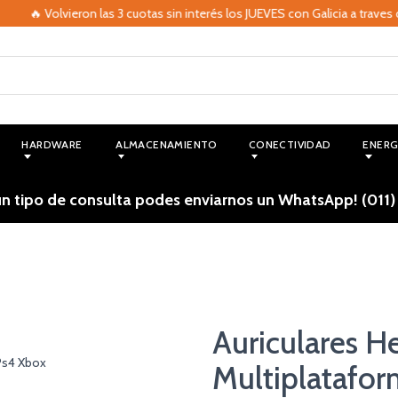
 Volvieron las 3 cuotas sin interés los JUEVES con Galicia a traves de M
HARDWARE
ALMACENAMIENTO
CONECTIVIDAD
ENERG
ún tipo de consulta podes enviarnos un WhatsApp! (011)
Auriculares 
Multiplatafo