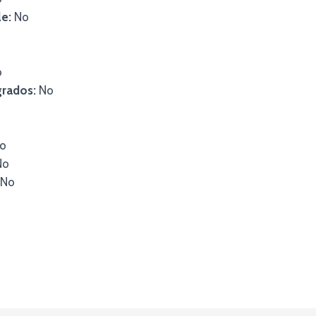
e:
No
o
grados:
No
o
No
No