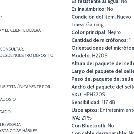
Es resistente al agua:
No
Es inalámbrico:
No
Condición del ítem:
Nuevo
¯¯
Línea:
Gaming
Y EL CLIENTE DEBERÁ
Color principal:
Negro
Cantidad de micrófonos:
1
Orientaciones del micrófon
 CONSULTAR.
S DESDE NUESTRO DEPOSITO.
Modelo:
H220S
Altura del paquete del sell
¯¯
Largo del paquete del selle
Peso del paquete del selle
Ancho del paquete del sell
CUBIERTA ÚNICAMENTE POR
SKU:
HPH220S
EADOS O
Sensibilidad:
117 dB
Usos aptos:
Entretenimient
EGADO,
IVA:
21 %
R REVISADA
Con Bluetooth:
No
TA 7 DÍAS HÁBILES.
Con cable desmontable:
N