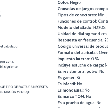
Color:
Negro
Consolas de juegos compat
.
Tipos de conectores:
Mini j
O
Funciones de control:
Contr
Modelo detallado:
H220S
Unidad de diafragma:
4 cm
Respuesta en frecuencia:
20
Código universal de produc
el calculador
Formato del auricular:
Over
Impuesto interno:
0 %
 por zona.
Incluye estuche de carga:
N
bil siguiente.
Es resistente al polvo:
No
Es gamer:
Sí
Es infantil:
No
UE TIPO DE FACTURA NECESITA:
Es monoaural:
No
IR NINGÚN MENSAJE,
Es marca TOM:
No
Es a prueba de agua:
No