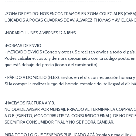
----------------------------------------------------------------
•ZONA DE RETIRO: NOS ENCONTRAMOS EN ZONA COLEGIALES (CABA)
UBICADOS A POCAS CUADRAS DE AV. ALVAREZ THOMAS Y AV. ELCAN
•HORARIO: LUNES A VIERNES 12 A 18HS.
•FORMAS DE ENVIO:
- MERCADO ENVÍOS (Correo y otros). Se realizan envíos a todo el país.
Podés calcular el costo y demora aproximado con tu código postal en 
que está debajo del precio (ícono del camioncito).
- RÁPIDO A DOMICILIO (FLEX). Envíos en el día con restricción horaria y
Si la compra la realizas luego del horario establecido, te llegará al día há
•HACEMOS FACTURA A Y B.
NO OLVIDE AVISAR POR MENSAJE PRIVADO AL TERMINAR LA COMPRA Q
A O B (EXENTO, MONOTRIBUTISTA, CONSUMIDOR FINAL). DE NO RECIB
SE EMITIRÁ CONSUMIDOR FINAL Y NO SE PODRÁ CAMBIAR.
MIRA TODO LO QUE TENEMOS PUBLICADO ACÁ (copia y pega el link):