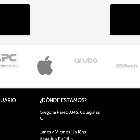
CUARIO
¿DÓNDE ESTAMOS?
Gregoria Perez 3345, Colegiales
Lunes a Viernes 11 a 18hs.
Sábados 11 a 14hs.