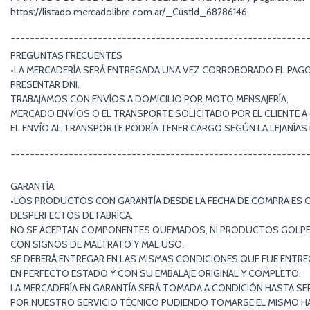
https://listado.mercadolibre.com.ar/_CustId_68286146
¯¯¯¯¯¯¯¯¯¯¯¯¯¯¯¯¯¯¯¯¯¯¯¯¯¯¯¯¯¯¯¯¯¯¯¯¯¯¯¯¯¯¯¯¯¯¯¯¯¯¯¯¯¯¯¯¯¯¯¯¯
PREGUNTAS FRECUENTES
•LA MERCADERÍA SERÁ ENTREGADA UNA VEZ CORROBORADO EL PAGO 
PRESENTAR DNI.
TRABAJAMOS CON ENVÍOS A DOMICILIO POR MOTO MENSAJERÍA,
MERCADO ENVÍOS O EL TRANSPORTE SOLICITADO POR EL CLIENTE A
EL ENVÍO AL TRANSPORTE PODRÍA TENER CARGO SEGÚN LA LEJANÍA
¯¯¯¯¯¯¯¯¯¯¯¯¯¯¯¯¯¯¯¯¯¯¯¯¯¯¯¯¯¯¯¯¯¯¯¯¯¯¯¯¯¯¯¯¯¯¯¯¯¯¯¯¯¯¯¯¯¯¯¯¯
GARANTÍA:
•LOS PRODUCTOS CON GARANTÍA DESDE LA FECHA DE COMPRA ES 
DESPERFECTOS DE FABRICA.
NO SE ACEPTAN COMPONENTES QUEMADOS, NI PRODUCTOS GOLP
CON SIGNOS DE MALTRATO Y MAL USO.
SE DEBERÁ ENTREGAR EN LAS MISMAS CONDICIONES QUE FUE ENTR
EN PERFECTO ESTADO Y CON SU EMBALAJE ORIGINAL Y COMPLETO.
LA MERCADERÍA EN GARANTÍA SERÁ TOMADA A CONDICIÓN HASTA SE
POR NUESTRO SERVICIO TÉCNICO PUDIENDO TOMARSE EL MISMO HAS