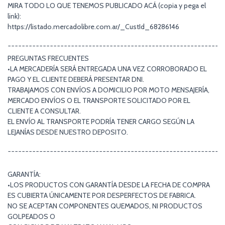
MIRA TODO LO QUE TENEMOS PUBLICADO ACÁ (copia y pega el
link):
https://listado.mercadolibre.com.ar/_CustId_68286146
¯¯¯¯¯¯¯¯¯¯¯¯¯¯¯¯¯¯¯¯¯¯¯¯¯¯¯¯¯¯¯¯¯¯¯¯¯¯¯¯¯¯¯¯¯¯¯¯¯¯¯¯¯¯¯¯¯¯¯¯¯
PREGUNTAS FRECUENTES
•LA MERCADERÍA SERÁ ENTREGADA UNA VEZ CORROBORADO EL
PAGO Y EL CLIENTE DEBERÁ PRESENTAR DNI.
TRABAJAMOS CON ENVÍOS A DOMICILIO POR MOTO MENSAJERÍA,
MERCADO ENVÍOS O EL TRANSPORTE SOLICITADO POR EL
CLIENTE A CONSULTAR.
EL ENVÍO AL TRANSPORTE PODRÍA TENER CARGO SEGÚN LA
LEJANÍAS DESDE NUESTRO DEPOSITO.
¯¯¯¯¯¯¯¯¯¯¯¯¯¯¯¯¯¯¯¯¯¯¯¯¯¯¯¯¯¯¯¯¯¯¯¯¯¯¯¯¯¯¯¯¯¯¯¯¯¯¯¯¯¯¯¯¯¯¯¯¯
GARANTÍA:
•LOS PRODUCTOS CON GARANTÍA DESDE LA FECHA DE COMPRA
ES CUBIERTA ÚNICAMENTE POR DESPERFECTOS DE FABRICA.
NO SE ACEPTAN COMPONENTES QUEMADOS, NI PRODUCTOS
GOLPEADOS O