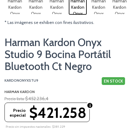
* Las imágenes se exhiben con fines ilustrativos.
Harman Kardon Onyx
Studio 9 Bocina Portátil
Bluetooth Ct Negro
KARDONONYXSTU9
EN STOCK
HARMAN KARDON
$452.236,4
Precio lista
$421.258
Precio
especial
Precio sin impuestos nacionales: $381.229