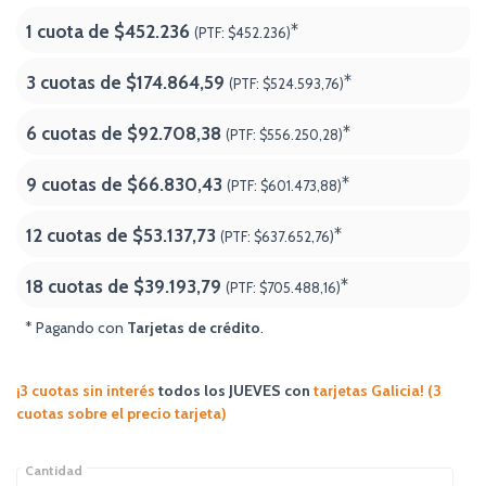
1 cuota de
$452.236
*
(PTF:
$452.236)
3 cuotas de
$174.864,59
*
(PTF:
$524.593,76)
6 cuotas de
$92.708,38
*
(PTF:
$556.250,28)
9 cuotas de
$66.830,43
*
(PTF:
$601.473,88)
12 cuotas de
$53.137,73
*
(PTF:
$637.652,76)
18 cuotas de
$39.193,79
*
(PTF:
$705.488,16
)
* Pagando con
Tarjetas de crédito
.
¡3 cuotas sin interés
todos los JUEVES
con
tarjetas Galicia! (3
cuotas sobre el precio tarjeta)
Cantidad