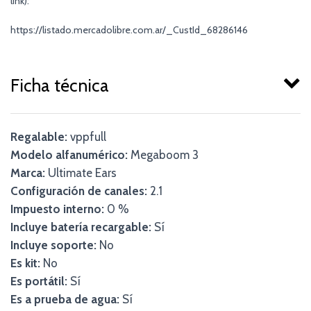
link):
https://listado.mercadolibre.com.ar/_CustId_68286146
Ficha técnica
Regalable:
vppfull
Modelo alfanumérico:
Megaboom 3
Marca:
Ultimate Ears
Configuración de canales:
2.1
Impuesto interno:
0 %
Incluye batería recargable:
Sí
Incluye soporte:
No
Es kit:
No
Es portátil:
Sí
Es a prueba de agua:
Sí