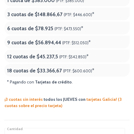
1 cuota de
$385.000
*
(PTF:
$385.000)
3 cuotas de
$148.866,67
*
(PTF:
$446.600)
6 cuotas de
$78.925
*
(PTF:
$473.550)
9 cuotas de
$56.894,44
*
(PTF:
$512.050)
12 cuotas de
$45.237,5
*
(PTF:
$542.850)
18 cuotas de
$33.366,67
*
(PTF:
$600.600
)
* Pagando con
Tarjetas de crédito
.
¡3 cuotas sin interés
todos los JUEVES
con
tarjetas Galicia! (3
cuotas sobre el precio tarjeta)
Cantidad