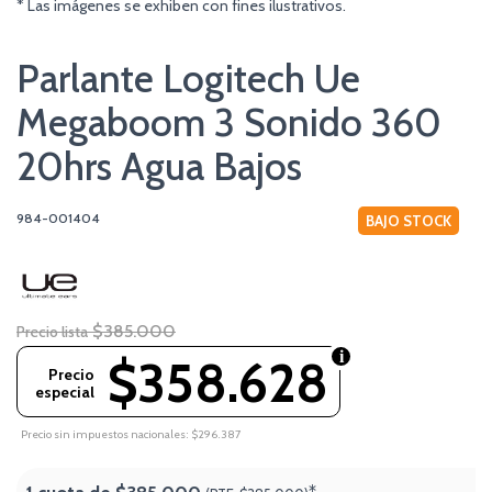
* Las imágenes se exhiben con fines ilustrativos.
Parlante Logitech Ue
Megaboom 3 Sonido 360
20hrs Agua Bajos
984-001404
BAJO STOCK
$385.000
Precio lista
$358.628
Precio
especial
Precio sin impuestos nacionales: $296.387