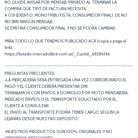
NO OLVIDE AVISAR POR MENSAJE PRIVADO AL TERMINAR LA
COMPRA QUE TIPO DE FACTURA NECESITA:
A O B (EXENTO, MONOTRIBUTISTA, CONSUMIDOR FINAL). DE NO
RECIBIR NINGÚN MENSAJE,
SE EMITIRÁ CONSUMIDOR FINAL Y NO SE PODRÁ CAMBIAR.
MIRA TODO LO QUE TENEMOS PUBLICADO ACÁ (copia y pega el
link):
https://listado.mercadolibre.com.ar/_CustId_68286146
¯¯¯¯¯¯¯¯¯¯¯¯¯¯¯¯¯¯¯¯¯¯¯¯¯¯¯¯¯¯¯¯¯¯¯¯¯¯¯¯¯¯¯¯¯¯¯¯¯¯¯¯¯¯¯¯¯¯¯¯¯
PREGUNTAS FRECUENTES
•LA MERCADERÍA SERÁ ENTREGADA UNA VEZ CORROBORADO EL
PAGO Y EL CLIENTE DEBERÁ PRESENTAR DNI.
TRABAJAMOS CON ENVÍOS A DOMICILIO POR MOTO MENSAJERÍA,
MERCADO ENVÍOS O EL TRANSPORTE SOLICITADO POR EL
CLIENTE A CONSULTAR.
EL ENVÍO AL TRANSPORTE PODRÍA TENER CARGO SEGÚN LA
LEJANÍAS DESDE NUESTRO DEPOSITO.
•NUESTROS PRODUCTOS SON 100% ORIGINALES Y NO