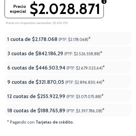
$2.028.871
Precio
especial
Precio sin impuestos nacionales: $1.676.753
1 cuota de
$2.178.068
*
(PTF:
$2.178.068)
3 cuotas de
$842.186,29
*
(PTF:
$2.526.558,88)
6 cuotas de
$446.503,94
*
(PTF:
$2.679.023,64)
9 cuotas de
$321.870,05
*
(PTF:
$2.896.830,44)
12 cuotas de
$255.922,99
*
(PTF:
$3.071.075,88)
18 cuotas de
$188.765,89
*
(PTF:
$3.397.786,08
)
* Pagando con
Tarjetas de crédito
.