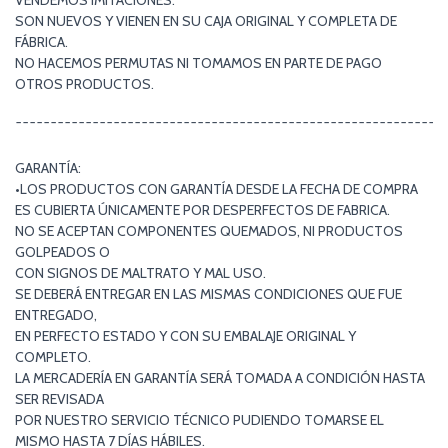
VENDEMOS IMITACIONES.
SON NUEVOS Y VIENEN EN SU CAJA ORIGINAL Y COMPLETA DE
FÁBRICA.
NO HACEMOS PERMUTAS NI TOMAMOS EN PARTE DE PAGO
OTROS PRODUCTOS.
¯¯¯¯¯¯¯¯¯¯¯¯¯¯¯¯¯¯¯¯¯¯¯¯¯¯¯¯¯¯¯¯¯¯¯¯¯¯¯¯¯¯¯¯¯¯¯¯¯¯¯¯¯¯¯¯¯¯¯¯¯
GARANTÍA:
•LOS PRODUCTOS CON GARANTÍA DESDE LA FECHA DE COMPRA
ES CUBIERTA ÚNICAMENTE POR DESPERFECTOS DE FABRICA.
NO SE ACEPTAN COMPONENTES QUEMADOS, NI PRODUCTOS
GOLPEADOS O
CON SIGNOS DE MALTRATO Y MAL USO.
SE DEBERÁ ENTREGAR EN LAS MISMAS CONDICIONES QUE FUE
ENTREGADO,
EN PERFECTO ESTADO Y CON SU EMBALAJE ORIGINAL Y
COMPLETO.
LA MERCADERÍA EN GARANTÍA SERÁ TOMADA A CONDICIÓN HASTA
SER REVISADA
POR NUESTRO SERVICIO TÉCNICO PUDIENDO TOMARSE EL
MISMO HASTA 7 DÍAS HÁBILES.