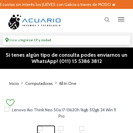
otas sin interés los JUEVES con Galicia a traves de MODO 🔥
Enviar a
Ingresar CP y ciudad
Si tenes algún tipo de consulta podes enviarnos un
WhatsApp! (011) 15 5386 3812
Inicio
Computadoras
All In One