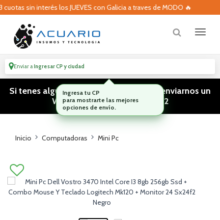
uotas sin interés los JUEVES con Galicia a traves de MODO 🔥
Enviar a
Ingresar CP y ciudad
Si tenes algún tipo de consulta podes enviarnos un
WhatsApp! (011) 15 5386 3812
Inicio
Computadoras
Mini Pc