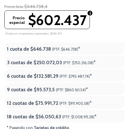
$646.738,4
Precio lista
$602.437
Precio
especial
Precio sin impuestos nacionales: $545.192
1 cuota de
$646.738
*
(PTF:
$646.738)
3 cuotas de
$250.072,03
*
(PTF:
$750.216,08)
6 cuotas de
$132.581,29
*
(PTF:
$795.487,74)
9 cuotas de
$95.573,5
*
(PTF:
$860.161,54)
12 cuotas de
$75.991,72
*
(PTF:
$911.900,58)
18 cuotas de
$56.050,63
*
(PTF:
$1.008.911,28
)
* Pagando con
Tarjetas de crédito
.