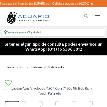
otas sin interés los JUEVES con Galicia a traves de MODO 🔥
Enviar a
Ingresar CP y ciudad
Si tenes algún tipo de consulta podes enviarnos un
WhatsApp! (011) 15 5386 3812
Inicio
Computadoras
Notebooks