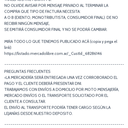
NO OLVIDE AVISAR POR MENSAJE PRIVADO AL TERMINAR LA
COMPRA QUE TIPO DE FACTURA NECESITA:
A O B (EXENTO, MONOTRIBUTISTA, CONSUMIDOR FINAL). DE NO
RECIBIR NINGÚN MENSAJE,
SE EMITIRÁ CONSUMIDOR FINAL Y NO SE PODRÁ CAMBIAR.
MIRA TODO LO QUE TENEMOS PUBLICADO ACÁ (copia y pega el
link):
https://listado.mercadolibre.com.ar/_CustId_68286146
¯¯¯¯¯¯¯¯¯¯¯¯¯¯¯¯¯¯¯¯¯¯¯¯¯¯¯¯¯¯¯¯¯¯¯¯¯¯¯¯¯¯¯¯¯¯¯¯¯¯¯¯¯¯¯¯¯¯¯¯¯
PREGUNTAS FRECUENTES
•LA MERCADERÍA SERÁ ENTREGADA UNA VEZ CORROBORADO EL
PAGO Y EL CLIENTE DEBERÁ PRESENTAR DNI.
TRABAJAMOS CON ENVÍOS A DOMICILIO POR MOTO MENSAJERÍA,
MERCADO ENVÍOS O EL TRANSPORTE SOLICITADO POR EL
CLIENTE A CONSULTAR.
EL ENVÍO AL TRANSPORTE PODRÍA TENER CARGO SEGÚN LA
LEJANÍAS DESDE NUESTRO DEPOSITO.
¯¯¯¯¯¯¯¯¯¯¯¯¯¯¯¯¯¯¯¯¯¯¯¯¯¯¯¯¯¯¯¯¯¯¯¯¯¯¯¯¯¯¯¯¯¯¯¯¯¯¯¯¯¯¯¯¯¯¯¯¯