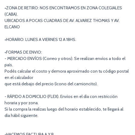
•ZONA DE RETIRO: NOS ENCONTRAMOS EN ZONA COLEGIALES
(CABA).
UBICADOS A POCAS CUADRAS DE AV. ALVAREZ THOMAS Y AV.
ELCANO
•HORARIO: LUNES A VIERNES 12 A 18HS.
•FORMAS DE ENVIO:
- MERCADO ENVÍOS (Correo y otros). Se realizan envíos a todo el
país.
Podés calcular el costo y demora aproximado con tu código postal
en el calculador
que está debajo del precio (ícono del camioncito).
- RÁPIDO A DOMICILIO (FLEX). Envíos en el día con restricción
horaria y por zona.
Si la compra la realizas luego del horario establecido, te llegará al
día hábil siguiente.
•HACEMOS FACTURA A Y B.