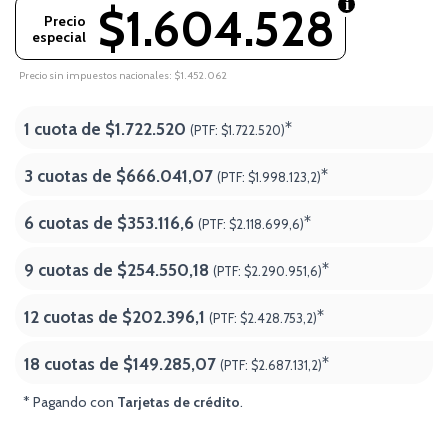
$1.604.528
Precio
especial
Precio sin impuestos nacionales: $1.452.062
1 cuota de
$1.722.520
*
(PTF:
$1.722.520)
3 cuotas de
$666.041,07
*
(PTF:
$1.998.123,2)
6 cuotas de
$353.116,6
*
(PTF:
$2.118.699,6)
9 cuotas de
$254.550,18
*
(PTF:
$2.290.951,6)
12 cuotas de
$202.396,1
*
(PTF:
$2.428.753,2)
18 cuotas de
$149.285,07
*
(PTF:
$2.687.131,2
)
* Pagando con
Tarjetas de crédito
.