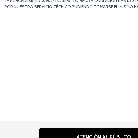
LA MERCADERÍA EN GARANTÍA SERÁ TOMADA A CONDICIÓN HASTA SE
POR NUESTRO SERVICIO TÉCNICO PUDIENDO TOMARSE EL MISMO HAS
ATENCIÓN AL PÚBLICO