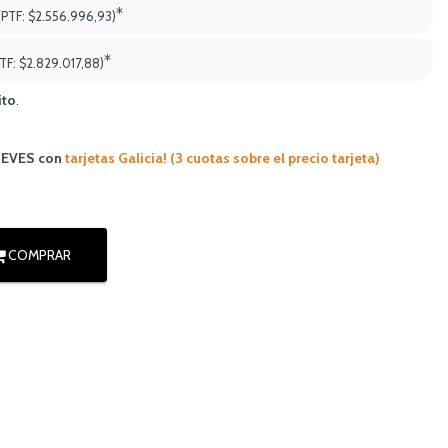
*
(PTF:
$2.556.996,93)
*
PTF:
$2.829.017,88
)
ito
.
JUEVES
con
tarjetas Galicia! (3 cuotas sobre el precio tarjeta)
COMPRAR