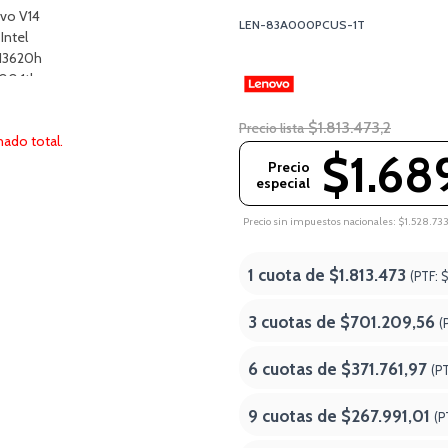
LEN-83A000PCUS-1T
$1.813.473,2
Precio lista
ado total.
$1.68
Precio
especial
Precio sin impuestos nacionales: $1.528.73
1 cuota de
$1.813.473
(PTF:
$
3 cuotas de
$701.209,56
(
6 cuotas de
$371.761,97
(P
9 cuotas de
$267.991,01
(P