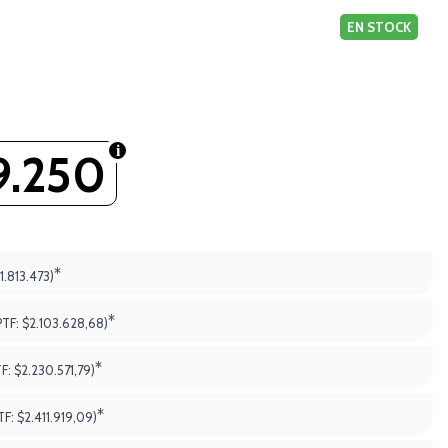
EN STOCK
9.250
3
*
1.813.473)
*
PTF:
$2.103.628,68)
*
TF:
$2.230.571,79)
*
TF:
$2.411.919,09)