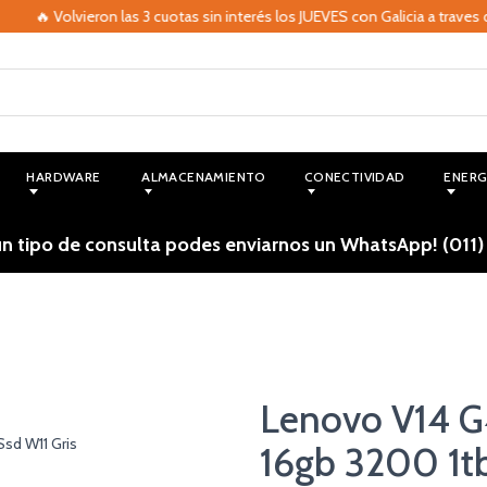
 Volvieron las 3 cuotas sin interés los JUEVES con Galicia a traves de M
HARDWARE
ALMACENAMIENTO
CONECTIVIDAD
ENERG
ún tipo de consulta podes enviarnos un WhatsApp! (011)
Lenovo V14 G4
16gb 3200 1tb