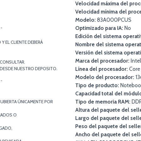
Velocidad máxima del proc
Velocidad mínima del proc
Modelo:
83A000PCUS
Optimizado para IA:
No
¯¯
Edición del sistema operati
Y EL CLIENTE DEBERÁ
Nombre del sistema operat
Versión del sistema operat
Marca del procesador:
Intel
 CONSULTAR.
S DESDE NUESTRO DEPOSITO.
Línea del procesador:
Core 
Modelo del procesador:
13
¯¯
Tipo de producto:
Noteboo
Capacidad total del módu
Tipo de memoria RAM:
DD
CUBIERTA ÚNICAMENTE POR
Altura del paquete del sell
EADOS O
Largo del paquete del selle
Peso del paquete del selle
EGADO,
Ancho del paquete del sell