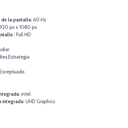
 de la pantalla:
60 Hz
920 px x 1080 px
talla :
Full HD
udiar
ies,Estrategia
Exceptuado
integrada:
intel
a integrada:
UHD Graphics