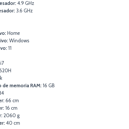
esador:
4.9 GHz
esador:
3.6 GHz
vo:
Home
ivo:
Windows
ivo:
11
i7
620H
k
lo de memoria RAM:
16 GB
R4
er:
66 cm
r:
16 cm
r:
2060 g
er:
40 cm