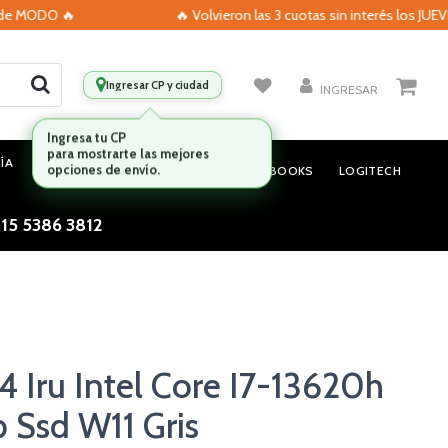
ODO 🔥
🔥 Volvieron las 3 cuotas sin interés los JUEVES co
Ingresar CP y ciudad
INGRESAR
ÍA
MONITORES
AUDIO
NOTEBOOKS
LOGITECH
 15 5386 3812
 Iru Intel Core I7-13620h
 Ssd W11 Gris