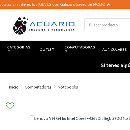
s sin interés los JUEVES con Galicia a traves de MODO 🔥

CATEGORÍAS
COMPUTADORAS
OUTLET
AURICULARES
Si tenes alg
Inicio
Computadoras
Notebooks