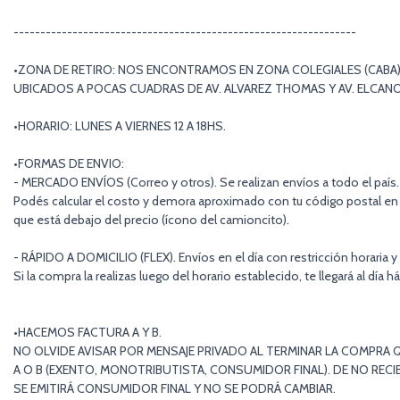
----------------------------------------------------------------
•ZONA DE RETIRO: NOS ENCONTRAMOS EN ZONA COLEGIALES (CABA)
UBICADOS A POCAS CUADRAS DE AV. ALVAREZ THOMAS Y AV. ELCAN
•HORARIO: LUNES A VIERNES 12 A 18HS.
•FORMAS DE ENVIO:
- MERCADO ENVÍOS (Correo y otros). Se realizan envíos a todo el país.
Podés calcular el costo y demora aproximado con tu código postal en 
que está debajo del precio (ícono del camioncito).
- RÁPIDO A DOMICILIO (FLEX). Envíos en el día con restricción horaria y
Si la compra la realizas luego del horario establecido, te llegará al día há
•HACEMOS FACTURA A Y B.
NO OLVIDE AVISAR POR MENSAJE PRIVADO AL TERMINAR LA COMPRA Q
A O B (EXENTO, MONOTRIBUTISTA, CONSUMIDOR FINAL). DE NO RECIB
SE EMITIRÁ CONSUMIDOR FINAL Y NO SE PODRÁ CAMBIAR.