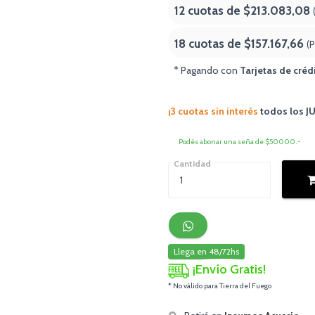
12 cuotas de
$213.083,08
18 cuotas de
$157.167,66
(
* Pagando con
Tarjetas de créd
¡3 cuotas sin interés
todos los 
Podés abonar una seña de $50000.-
Cantidad
Llega en 48/72hs
¡Envío Gratis!
* No válido para Tierra del Fuego