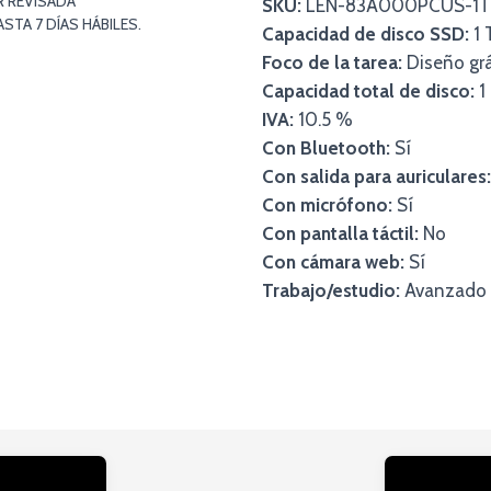
R REVISADA
SKU:
LEN-83A000PCUS-1T
TA 7 DÍAS HÁBILES.
Capacidad de disco SSD:
1 
Foco de la tarea:
Diseño grá
Capacidad total de disco:
1
IVA:
10.5 %
Con Bluetooth:
Sí
Con salida para auriculares:
Con micrófono:
Sí
Con pantalla táctil:
No
Con cámara web:
Sí
Trabajo/estudio:
Avanzado