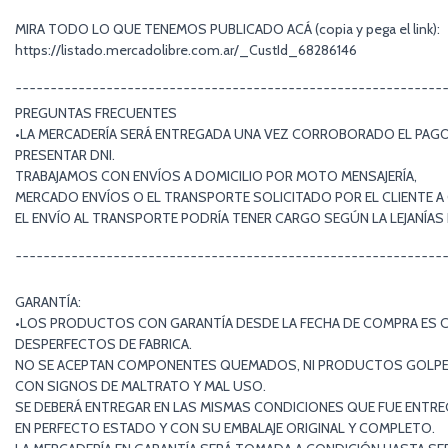
MIRA TODO LO QUE TENEMOS PUBLICADO ACÁ (copia y pega el link):
https://listado.mercadolibre.com.ar/_CustId_68286146
¯¯¯¯¯¯¯¯¯¯¯¯¯¯¯¯¯¯¯¯¯¯¯¯¯¯¯¯¯¯¯¯¯¯¯¯¯¯¯¯¯¯¯¯¯¯¯¯¯¯¯¯¯¯¯¯¯¯¯¯¯
PREGUNTAS FRECUENTES
•LA MERCADERÍA SERÁ ENTREGADA UNA VEZ CORROBORADO EL PAGO 
PRESENTAR DNI.
TRABAJAMOS CON ENVÍOS A DOMICILIO POR MOTO MENSAJERÍA,
MERCADO ENVÍOS O EL TRANSPORTE SOLICITADO POR EL CLIENTE A
EL ENVÍO AL TRANSPORTE PODRÍA TENER CARGO SEGÚN LA LEJANÍA
¯¯¯¯¯¯¯¯¯¯¯¯¯¯¯¯¯¯¯¯¯¯¯¯¯¯¯¯¯¯¯¯¯¯¯¯¯¯¯¯¯¯¯¯¯¯¯¯¯¯¯¯¯¯¯¯¯¯¯¯¯
GARANTÍA:
•LOS PRODUCTOS CON GARANTÍA DESDE LA FECHA DE COMPRA ES 
DESPERFECTOS DE FABRICA.
NO SE ACEPTAN COMPONENTES QUEMADOS, NI PRODUCTOS GOLP
CON SIGNOS DE MALTRATO Y MAL USO.
SE DEBERÁ ENTREGAR EN LAS MISMAS CONDICIONES QUE FUE ENTR
EN PERFECTO ESTADO Y CON SU EMBALAJE ORIGINAL Y COMPLETO.