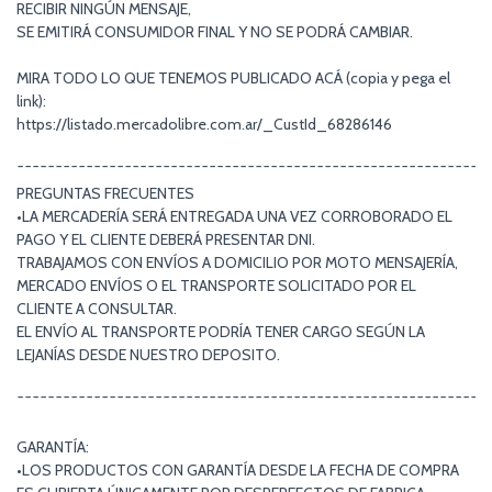
RECIBIR NINGÚN MENSAJE,
SE EMITIRÁ CONSUMIDOR FINAL Y NO SE PODRÁ CAMBIAR.
MIRA TODO LO QUE TENEMOS PUBLICADO ACÁ (copia y pega el
link):
https://listado.mercadolibre.com.ar/_CustId_68286146
¯¯¯¯¯¯¯¯¯¯¯¯¯¯¯¯¯¯¯¯¯¯¯¯¯¯¯¯¯¯¯¯¯¯¯¯¯¯¯¯¯¯¯¯¯¯¯¯¯¯¯¯¯¯¯¯¯¯¯¯¯
PREGUNTAS FRECUENTES
•LA MERCADERÍA SERÁ ENTREGADA UNA VEZ CORROBORADO EL
PAGO Y EL CLIENTE DEBERÁ PRESENTAR DNI.
TRABAJAMOS CON ENVÍOS A DOMICILIO POR MOTO MENSAJERÍA,
MERCADO ENVÍOS O EL TRANSPORTE SOLICITADO POR EL
CLIENTE A CONSULTAR.
EL ENVÍO AL TRANSPORTE PODRÍA TENER CARGO SEGÚN LA
LEJANÍAS DESDE NUESTRO DEPOSITO.
¯¯¯¯¯¯¯¯¯¯¯¯¯¯¯¯¯¯¯¯¯¯¯¯¯¯¯¯¯¯¯¯¯¯¯¯¯¯¯¯¯¯¯¯¯¯¯¯¯¯¯¯¯¯¯¯¯¯¯¯¯
GARANTÍA:
•LOS PRODUCTOS CON GARANTÍA DESDE LA FECHA DE COMPRA