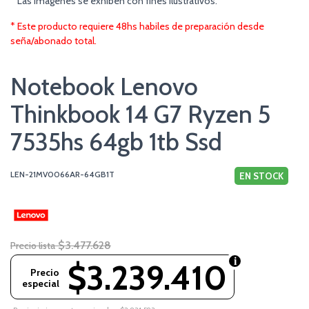
* Las imágenes se exhiben con fines ilustrativos.
* Este producto requiere 48hs habiles de preparación desde
seña/abonado total.
Notebook Lenovo
Thinkbook 14 G7 Ryzen 5
7535hs 64gb 1tb Ssd
LEN-21MV0066AR-64GB1T
EN STOCK
$3.477.628
Precio lista
$3.239.410
Precio
especial