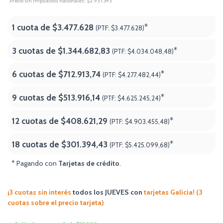
Precio sin impuestos nacionales: $2.931.593
1 cuota de
$3.477.628
*
(PTF:
$3.477.628)
3 cuotas de
$1.344.682,83
*
(PTF:
$4.034.048,48)
6 cuotas de
$712.913,74
*
(PTF:
$4.277.482,44)
9 cuotas de
$513.916,14
*
(PTF:
$4.625.245,24)
12 cuotas de
$408.621,29
*
(PTF:
$4.903.455,48)
18 cuotas de
$301.394,43
*
(PTF:
$5.425.099,68
)
* Pagando con
Tarjetas de crédito
.
¡3 cuotas sin interés
todos los JUEVES
con
tarjetas Galicia! (3
cuotas sobre el precio tarjeta)