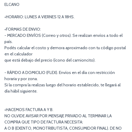
ELCANO
•HORARIO: LUNES A VIERNES 12 A 18HS.
•FORMAS DE ENVIO:
- MERCADO ENVÍOS (Correo y otros). Se realizan envíos a todo el
país.
Podés calcular el costo y demora aproximado con tu código postal
en el calculador
que está debajo del precio (ícono del camioncito).
- RÁPIDO A DOMICILIO (FLEX). Envíos en el día con restricción
horaria y por zona.
Si la compra la realizas luego del horario establecido, te llegará al
día hábil siguiente.
•HACEMOS FACTURA A Y B.
NO OLVIDE AVISAR POR MENSAJE PRIVADO AL TERMINAR LA
COMPRA QUE TIPO DE FACTURA NECESITA:
A O B (EXENTO, MONOTRIBUTISTA, CONSUMIDOR FINAL). DE NO