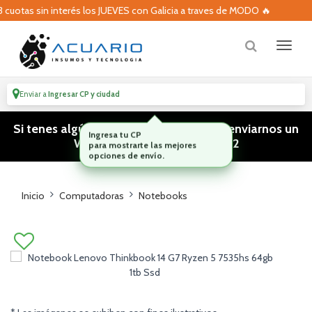
otas sin interés los JUEVES con Galicia a traves de MODO 🔥
Enviar a
Ingresar CP y ciudad
Si tenes algún tipo de consulta podes enviarnos un
WhatsApp! (011) 15 5386 3812
Inicio
Computadoras
Notebooks