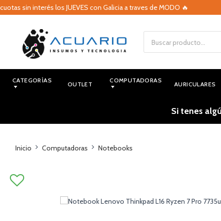
s sin interés los JUEVES con Galicia a traves de MODO 🔥

CATEGORÍAS
COMPUTADORAS
OUTLET
AURICULARES
Si tenes alg
Inicio
Computadoras
Notebooks