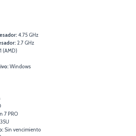
esador:
4.75 GHz
esador:
2.7 GHz
1 (AMD)
ivo:
Windows
m
D
n 7 PRO
35U
o:
Sin vencimiento