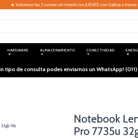
 Volvieron las 3 cuotas sin interés los JUEVES con Galicia a traves de M
HARDWARE
ALMACENAMIENTO
CONECTIVIDAD
ENERG
ún tipo de consulta podes enviarnos un WhatsApp! (011)
Notebook Len
Pro 7735u 32g