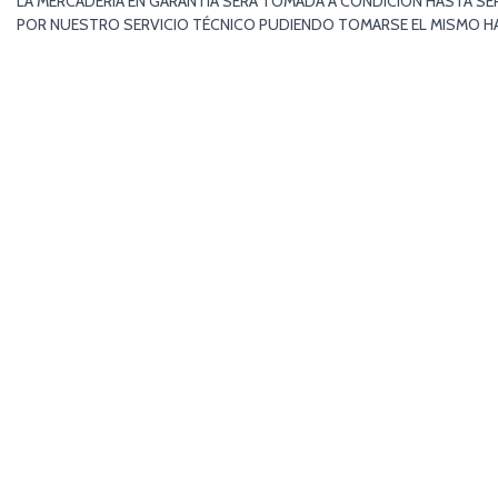
LA MERCADERÍA EN GARANTÍA SERÁ TOMADA A CONDICIÓN HASTA SE
POR NUESTRO SERVICIO TÉCNICO PUDIENDO TOMARSE EL MISMO HAS