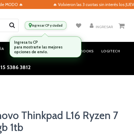
ODO 🔥
🔥 Volvieron las 3 cuotas sin interés los JUEVES c
Ingresar CP y ciudad
INGRESAR
ÍA
MONITORES
AUDIO
NOTEBOOKS
LOGITECH
 15 5386 3812
ovo Thinkpad L16 Ryzen 7
b 1tb