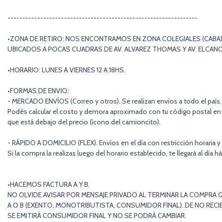
----------------------------------------------------------------
•ZONA DE RETIRO: NOS ENCONTRAMOS EN ZONA COLEGIALES (CABA)
UBICADOS A POCAS CUADRAS DE AV. ALVAREZ THOMAS Y AV. ELCAN
•HORARIO: LUNES A VIERNES 12 A 18HS.
•FORMAS DE ENVIO:
- MERCADO ENVÍOS (Correo y otros). Se realizan envíos a todo el país.
Podés calcular el costo y demora aproximado con tu código postal en 
que está debajo del precio (ícono del camioncito).
- RÁPIDO A DOMICILIO (FLEX). Envíos en el día con restricción horaria y
Si la compra la realizas luego del horario establecido, te llegará al día há
•HACEMOS FACTURA A Y B.
NO OLVIDE AVISAR POR MENSAJE PRIVADO AL TERMINAR LA COMPRA Q
A O B (EXENTO, MONOTRIBUTISTA, CONSUMIDOR FINAL). DE NO RECIB
SE EMITIRÁ CONSUMIDOR FINAL Y NO SE PODRÁ CAMBIAR.