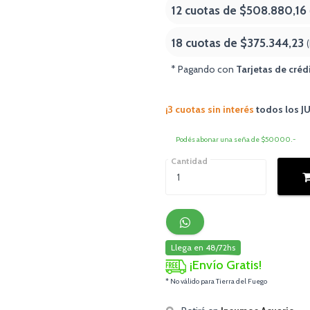
12 cuotas de
$508.880,16
18 cuotas de
$375.344,23
* Pagando con
Tarjetas de créd
¡3 cuotas sin interés
todos los 
Podés abonar una seña de $50000.-
Cantidad
Llega en 48/72hs
¡Envío Gratis!
* No válido para Tierra del Fuego