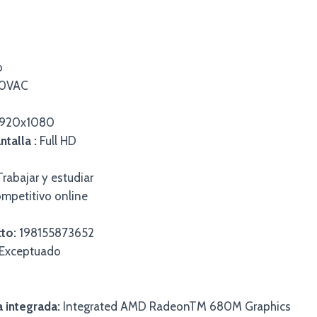
o
0VAC
920x1080
talla :
Full HD
Trabajar y estudiar
mpetitivo online
to:
198155873652
Exceptuado
a integrada:
Integrated AMD RadeonTM 680M Graphics