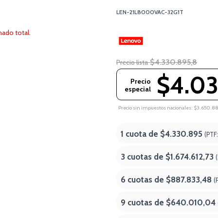
LEN-21L8000VAC-32G1T
ado total.
$4.330.895,8
Precio lista
$4.03
Precio
especial
Precio sin impuestos nacionales: $3.650.8
1 cuota de
$4.330.895
(PTF
3 cuotas de
$1.674.612,73
6 cuotas de
$887.833,48
(
9 cuotas de
$640.010,04