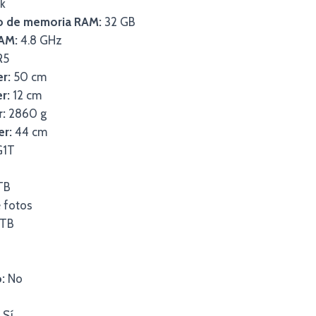
k
lo de memoria RAM:
32 GB
AM:
4.8 GHz
R5
er:
50 cm
r:
12 cm
r:
2860 g
er:
44 cm
G1T
TB
 fotos
 TB
:
No
Sí