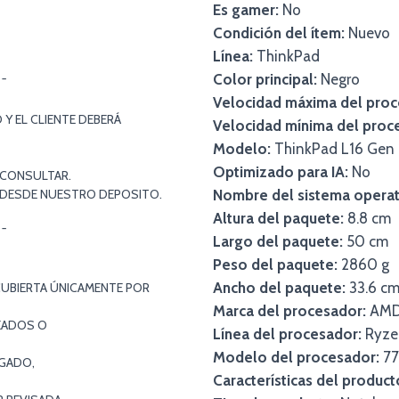
Es gamer:
No
Condición del ítem:
Nuevo
Línea:
ThinkPad
Color principal:
Negro
¯¯
Velocidad máxima del proc
Y EL CLIENTE DEBERÁ
Velocidad mínima del proc
Modelo:
ThinkPad L16 Gen 
Optimizado para IA:
No
 CONSULTAR.
S DESDE NUESTRO DEPOSITO.
Nombre del sistema operat
Altura del paquete:
8.8 cm
¯¯
Largo del paquete:
50 cm
Peso del paquete:
2860 g
Ancho del paquete:
33.6 c
CUBIERTA ÚNICAMENTE POR
Marca del procesador:
AM
EADOS O
Línea del procesador:
Ryze
Modelo del procesador:
77
EGADO,
Características del product