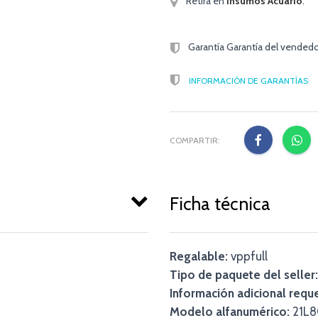
Retirá en
Insumos Acuario
.
Garantía Garantía del vended
INFORMACIÓN DE GARANTÍAS
COMPARTIR:
Ficha técnica
Regalable:
vppfull
Tipo de paquete del seller:
Información adicional reque
Modelo alfanumérico:
21L