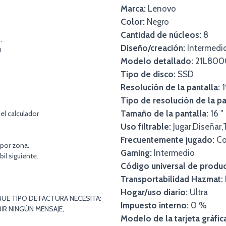
Marca:
Lenovo
Color:
Negro
Cantidad de núcleos:
8
.
Diseño/creación:
Intermedi
O
Modelo detallado:
21L800
Tipo de disco:
SSD
Resolución de la pantalla:
1
Tipo de resolución de la pan
Tamaño de la pantalla:
16 "
el calculador
Uso filtrable:
Jugar,Diseñar,
Frecuentemente jugado:
Co
 por zona.
Gaming:
Intermedio
bil siguiente.
Código universal de produc
Transportabilidad Hazmat:
Hogar/uso diario:
Ultra
UE TIPO DE FACTURA NECESITA:
Impuesto interno:
0 %
IR NINGÚN MENSAJE,
Modelo de la tarjeta gráfic