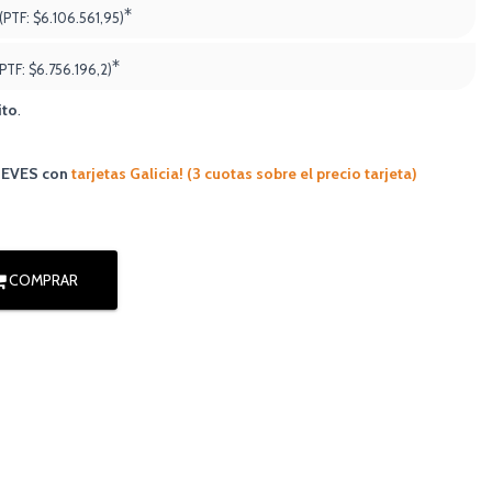
*
(PTF:
$6.106.561,95)
*
(PTF:
$6.756.196,2
)
ito
.
JUEVES
con
tarjetas Galicia! (3 cuotas sobre el precio tarjeta)
COMPRAR