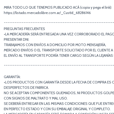
MIRA TODO LO QUE TENEMOS PUBLICADO ACÁ (copia y pega el link):
https://listado.mercadolibre.com.ar/_CustId_68286146
¯¯¯¯¯¯¯¯¯¯¯¯¯¯¯¯¯¯¯¯¯¯¯¯¯¯¯¯¯¯¯¯¯¯¯¯¯¯¯¯¯¯¯¯¯¯¯¯¯¯¯¯¯¯¯¯¯¯¯¯¯
PREGUNTAS FRECUENTES
•LA MERCADERÍA SERÁ ENTREGADA UNA VEZ CORROBORADO EL PAGO 
PRESENTAR DNI.
TRABAJAMOS CON ENVÍOS A DOMICILIO POR MOTO MENSAJERÍA,
MERCADO ENVÍOS O EL TRANSPORTE SOLICITADO POR EL CLIENTE A
EL ENVÍO AL TRANSPORTE PODRÍA TENER CARGO SEGÚN LA LEJANÍA
¯¯¯¯¯¯¯¯¯¯¯¯¯¯¯¯¯¯¯¯¯¯¯¯¯¯¯¯¯¯¯¯¯¯¯¯¯¯¯¯¯¯¯¯¯¯¯¯¯¯¯¯¯¯¯¯¯¯¯¯¯
GARANTÍA:
•LOS PRODUCTOS CON GARANTÍA DESDE LA FECHA DE COMPRA ES 
DESPERFECTOS DE FABRICA.
NO SE ACEPTAN COMPONENTES QUEMADOS, NI PRODUCTOS GOLP
CON SIGNOS DE MALTRATO Y MAL USO.
SE DEBERÁ ENTREGAR EN LAS MISMAS CONDICIONES QUE FUE ENTR
EN PERFECTO ESTADO Y CON SU EMBALAJE ORIGINAL Y COMPLETO.