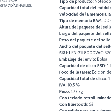
R REVISADA
Tipo de producto:
Noteboo
TA 7 DÍAS HÁBILES.
Capacidad total del módu
Velocidad de la memoria R
Tipo de memoria RAM:
DD
Altura del paquete del sell
Largo del paquete del selle
Peso del paquete del selle
Ancho del paquete del sell
SKU:
LEN-21L8000VAC-32
Embalaje del envío:
Bolsa
Capacidad de disco SSD:
1 
Foco de la tarea:
Edición de
Capacidad total de disco:
1
IVA:
10.5 %
Peso:
1.77 kg
Con teclado retroiluminado
Con Bluetooth:
Sí
Con salida para auriculares: