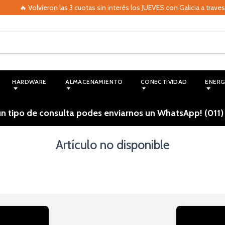
🔥 Volvieron las 3 cuotas sin interés los JUEVES con Galicia a trave
HARDWARE
ALMACENAMIENTO
CONECTIVIDAD
ENERG
ún tipo de consulta podes enviarnos un WhatsApp! (011)
Artículo no disponible