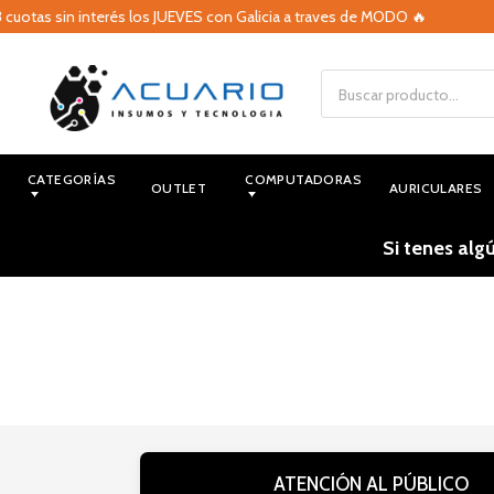
cuotas sin interés los JUEVES con Galicia a traves de MODO 🔥
CATEGORÍAS
COMPUTADORAS
OUTLET
AURICULARES
Si tenes alg
ATENCIÓN AL PÚBLICO