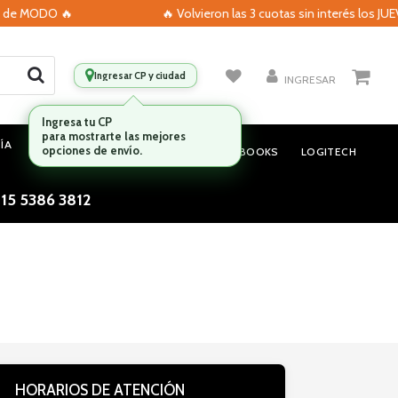
s de MODO 🔥
🔥 Volvieron las 3 cuotas sin interés los JUE
Ingresar CP y ciudad
INGRESAR
ÍA
MONITORES
AUDIO
NOTEBOOKS
LOGITECH
 15 5386 3812
HORARIOS DE ATENCIÓN