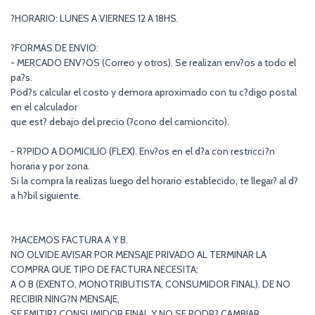
?HORARIO: LUNES A VIERNES 12 A 18HS.
?FORMAS DE ENVIO:
- MERCADO ENV?OS (Correo y otros). Se realizan env?os a todo el
pa?s.
Pod?s calcular el costo y demora aproximado con tu c?digo postal
en el calculador
que est? debajo del precio (?cono del camioncito).
- R?PIDO A DOMICILIO (FLEX). Env?os en el d?a con restricci?n
horaria y por zona.
Si la compra la realizas luego del horario establecido, te llegar? al d?
a h?bil siguiente.
?HACEMOS FACTURA A Y B.
NO OLVIDE AVISAR POR MENSAJE PRIVADO AL TERMINAR LA
COMPRA QUE TIPO DE FACTURA NECESITA:
A O B (EXENTO, MONOTRIBUTISTA, CONSUMIDOR FINAL). DE NO
RECIBIR NING?N MENSAJE,
SE EMITIR? CONSUMIDOR FINAL Y NO SE PODR? CAMBIAR.