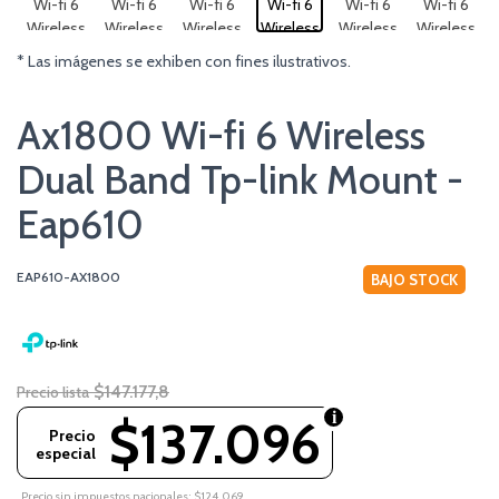
* Las imágenes se exhiben con fines ilustrativos.
Ax1800 Wi-fi 6 Wireless
Dual Band Tp-link Mount -
Eap610
EAP610-AX1800
BAJO STOCK
$147.177,8
Precio lista
$137.096
Precio
especial
Precio sin impuestos nacionales: $124.069