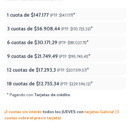
1 cuota de
$147.177
*
(PTF:
$147.177)
3 cuotas de
$56.908,44
*
(PTF:
$170.725,32)
6 cuotas de
$30.171,29
*
(PTF:
$181.027,71)
9 cuotas de
$21.749,49
*
(PTF:
$195.745,41)
12 cuotas de
$17.293,3
*
(PTF:
$207.519,57)
18 cuotas de
$12.755,34
*
(PTF:
$229.596,12
)
* Pagando con
Tarjetas de crédito
.
¡3 cuotas sin interés
todos los JUEVES
con
tarjetas Galicia! (3
cuotas sobre el precio tarjeta)