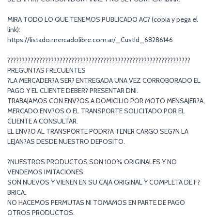
MIRA TODO LO QUE TENEMOS PUBLICADO AC? (copia y pega el
link):
https://listado.mercadolibre.com.ar/_CustId_68286146
???????????????????????????????????????????????????????????????
PREGUNTAS FRECUENTES
?LA MERCADER?A SER? ENTREGADA UNA VEZ CORROBORADO EL
PAGO Y EL CLIENTE DEBER? PRESENTAR DNI.
TRABAJAMOS CON ENV?OS A DOMICILIO POR MOTO MENSAJER?A,
MERCADO ENV?OS O EL TRANSPORTE SOLICITADO POR EL
CLIENTE A CONSULTAR.
EL ENV?O AL TRANSPORTE PODR?A TENER CARGO SEG?N LA
LEJAN?AS DESDE NUESTRO DEPOSITO.
?NUESTROS PRODUCTOS SON 100% ORIGINALES Y NO
VENDEMOS IMITACIONES.
SON NUEVOS Y VIENEN EN SU CAJA ORIGINAL Y COMPLETA DE F?
BRICA.
NO HACEMOS PERMUTAS NI TOMAMOS EN PARTE DE PAGO
OTROS PRODUCTOS.