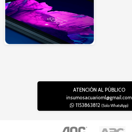
ATENCIÓN AL PÚBLICO
insumosacuarioml@gmail.com
1153863812
(Solo WhatsApp)