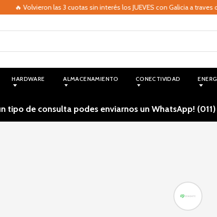
🔥 Volvieron las 3 cuotas sin interés los JUEVES con Galicia a traves de
HARDWARE
ALMACENAMIENTO
CONECTIVIDAD
ENERG
ún tipo de consulta podes enviarnos un WhatsApp! (011)