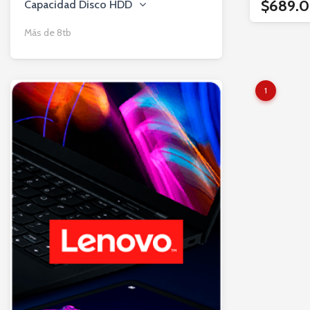
$689.0
Capacidad Disco HDD
Más de 8tb
1