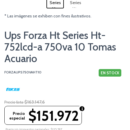
* Las imágenes se exhiben con fines ilustrativos.
Ups Forza Ht Series Ht-
752lcd-a 750va 10 Tomas
Acuario
FORZAUPS750VAHT10
EN STOCK
$163.147,6
Precio lista
$151.972
Precio
especial
Precio sin impuestos nacionales: $125.597