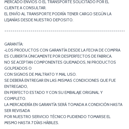
MERCADO ENVÍOS O EL TRANSPORTE SOLICITADO POR EL
CLIENTE A CONSULTAR.
EL ENVÍO AL TRANSPORTE PODRÍA TENER CARGO SEGÚN LA
LEJANÍAS DESDE NUESTRO DEPOSITO.
¯¯¯¯¯¯¯¯¯¯¯¯¯¯¯¯¯¯¯¯¯¯¯¯¯¯¯¯¯¯¯¯¯¯¯¯¯¯¯¯¯¯¯¯¯¯¯¯¯¯¯¯¯¯¯¯¯¯¯¯¯
GARANTÍA:
•LOS PRODUCTOS CON GARANTÍA DESDE LA FECHA DE COMPRA
ES CUBIERTA ÚNICAMENTE POR DESPERFECTOS DE FABRICA.
NO SE ACEPTAN COMPONENTES QUEMADOS, NI PRODUCTOS
GOLPEADOS O
CON SIGNOS DE MALTRATO Y MAL USO.
SE DEBERÁ ENTREGAR EN LAS MISMAS CONDICIONES QUE FUE
ENTREGADO,
EN PERFECTO ESTADO Y CON SU EMBALAJE ORIGINAL Y
COMPLETO.
LA MERCADERÍA EN GARANTÍA SERÁ TOMADA A CONDICIÓN HASTA
SER REVISADA
POR NUESTRO SERVICIO TÉCNICO PUDIENDO TOMARSE EL
MISMO HASTA 7 DÍAS HÁBILES.