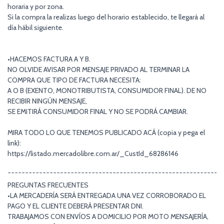
horaria y por zona.
Si la compra la realizas luego del horario establecido, te llegará al
día hábil siguiente.
•HACEMOS FACTURA A Y B.
NO OLVIDE AVISAR POR MENSAJE PRIVADO AL TERMINAR LA
COMPRA QUE TIPO DE FACTURA NECESITA:
A O B (EXENTO, MONOTRIBUTISTA, CONSUMIDOR FINAL). DE NO
RECIBIR NINGÚN MENSAJE,
SE EMITIRÁ CONSUMIDOR FINAL Y NO SE PODRÁ CAMBIAR.
MIRA TODO LO QUE TENEMOS PUBLICADO ACÁ (copia y pega el
link):
https://listado.mercadolibre.com.ar/_CustId_68286146
¯¯¯¯¯¯¯¯¯¯¯¯¯¯¯¯¯¯¯¯¯¯¯¯¯¯¯¯¯¯¯¯¯¯¯¯¯¯¯¯¯¯¯¯¯¯¯¯¯¯¯¯¯¯¯¯¯¯¯¯¯
PREGUNTAS FRECUENTES
•LA MERCADERÍA SERÁ ENTREGADA UNA VEZ CORROBORADO EL
PAGO Y EL CLIENTE DEBERÁ PRESENTAR DNI.
TRABAJAMOS CON ENVÍOS A DOMICILIO POR MOTO MENSAJERÍA,