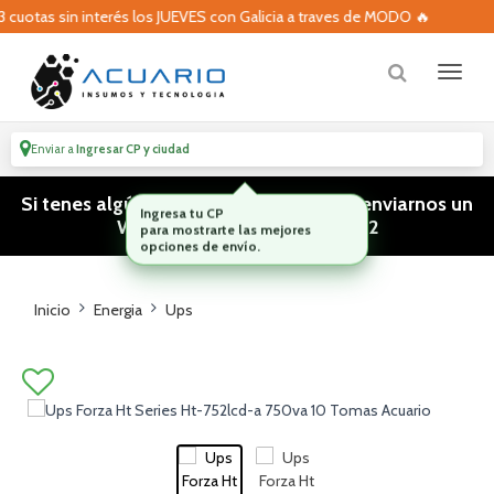
otas sin interés los JUEVES con Galicia a traves de MODO 🔥
Enviar a
Ingresar CP y ciudad
Si tenes algún tipo de consulta podes enviarnos un
WhatsApp! (011) 15 5386 3812
Inicio
Energia
Ups