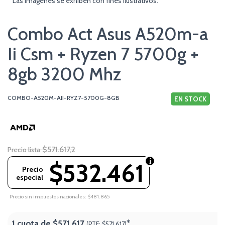
* Las imágenes se exhiben con fines ilustrativos.
Combo Act Asus A520m-a
Ii Csm + Ryzen 7 5700g +
8gb 3200 Mhz
COMBO-A520M-AII-RYZ7-5700G-8GB
EN STOCK
$571.617,2
Precio lista
$532.461
Precio
especial
Precio sin impuestos nacionales: $481.865
1 cuota de
$571.617
*
(PTF:
$571.617)