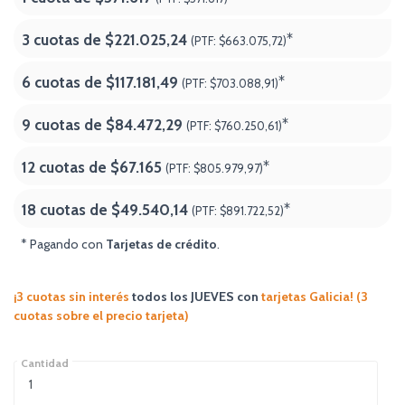
3 cuotas de
$221.025,24
*
(PTF:
$663.075,72)
6 cuotas de
$117.181,49
*
(PTF:
$703.088,91)
9 cuotas de
$84.472,29
*
(PTF:
$760.250,61)
12 cuotas de
$67.165
*
(PTF:
$805.979,97)
18 cuotas de
$49.540,14
*
(PTF:
$891.722,52
)
* Pagando con
Tarjetas de crédito
.
¡3 cuotas sin interés
todos los JUEVES
con
tarjetas Galicia! (3
cuotas sobre el precio tarjeta)
Cantidad