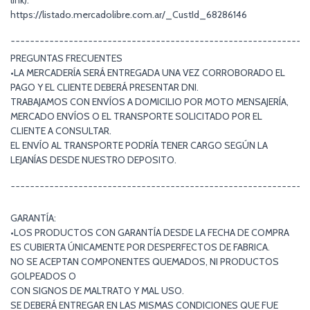
link):
https://listado.mercadolibre.com.ar/_CustId_68286146
¯¯¯¯¯¯¯¯¯¯¯¯¯¯¯¯¯¯¯¯¯¯¯¯¯¯¯¯¯¯¯¯¯¯¯¯¯¯¯¯¯¯¯¯¯¯¯¯¯¯¯¯¯¯¯¯¯¯¯¯¯
PREGUNTAS FRECUENTES
•LA MERCADERÍA SERÁ ENTREGADA UNA VEZ CORROBORADO EL
PAGO Y EL CLIENTE DEBERÁ PRESENTAR DNI.
TRABAJAMOS CON ENVÍOS A DOMICILIO POR MOTO MENSAJERÍA,
MERCADO ENVÍOS O EL TRANSPORTE SOLICITADO POR EL
CLIENTE A CONSULTAR.
EL ENVÍO AL TRANSPORTE PODRÍA TENER CARGO SEGÚN LA
LEJANÍAS DESDE NUESTRO DEPOSITO.
¯¯¯¯¯¯¯¯¯¯¯¯¯¯¯¯¯¯¯¯¯¯¯¯¯¯¯¯¯¯¯¯¯¯¯¯¯¯¯¯¯¯¯¯¯¯¯¯¯¯¯¯¯¯¯¯¯¯¯¯¯
GARANTÍA:
•LOS PRODUCTOS CON GARANTÍA DESDE LA FECHA DE COMPRA
ES CUBIERTA ÚNICAMENTE POR DESPERFECTOS DE FABRICA.
NO SE ACEPTAN COMPONENTES QUEMADOS, NI PRODUCTOS
GOLPEADOS O
CON SIGNOS DE MALTRATO Y MAL USO.
SE DEBERÁ ENTREGAR EN LAS MISMAS CONDICIONES QUE FUE