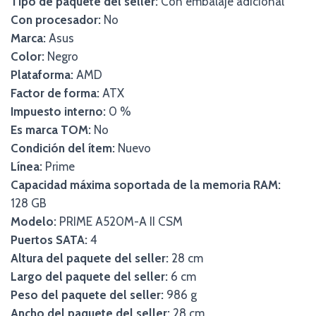
Tipo de paquete del seller:
Con embalaje adicional
Con procesador:
No
Marca:
Asus
Color:
Negro
Plataforma:
AMD
Factor de forma:
ATX
Impuesto interno:
0 %
Es marca TOM:
No
Condición del ítem:
Nuevo
Línea:
Prime
Capacidad máxima soportada de la memoria RAM:
128 GB
Modelo:
PRIME A520M-A II CSM
Puertos SATA:
4
Altura del paquete del seller:
28 cm
Largo del paquete del seller:
6 cm
Peso del paquete del seller:
986 g
Ancho del paquete del seller:
28 cm