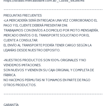
https://listado.mercadolibre.com.ar/_CustId_68286146
¯¯¯¯¯¯¯¯¯¯¯¯¯¯¯¯¯¯¯¯¯¯¯¯¯¯¯¯¯¯¯¯¯¯¯¯¯¯¯¯¯¯¯¯¯¯¯¯¯¯¯¯¯¯¯¯¯¯¯¯¯
PREGUNTAS FRECUENTES
•LA MERCADERÍA SERÁ ENTREGADA UNA VEZ CORROBORADO EL
PAGO Y EL CLIENTE DEBERÁ PRESENTAR DNI.
TRABAJAMOS CON ENVÍOS A DOMICILIO POR MOTO MENSAJERÍA,
MERCADO ENVÍOS O EL TRANSPORTE SOLICITADO POR EL
CLIENTE A CONSULTAR.
EL ENVÍO AL TRANSPORTE PODRÍA TENER CARGO SEGÚN LA
LEJANÍAS DESDE NUESTRO DEPOSITO.
•NUESTROS PRODUCTOS SON 100% ORIGINALES Y NO
VENDEMOS IMITACIONES.
SON NUEVOS Y VIENEN EN SU CAJA ORIGINAL Y COMPLETA DE
FÁBRICA.
NO HACEMOS PERMUTAS NI TOMAMOS EN PARTE DE PAGO
OTROS PRODUCTOS.
¯¯¯¯¯¯¯¯¯¯¯¯¯¯¯¯¯¯¯¯¯¯¯¯¯¯¯¯¯¯¯¯¯¯¯¯¯¯¯¯¯¯¯¯¯¯¯¯¯¯¯¯¯¯¯¯¯¯¯¯¯
GARANTÍA: