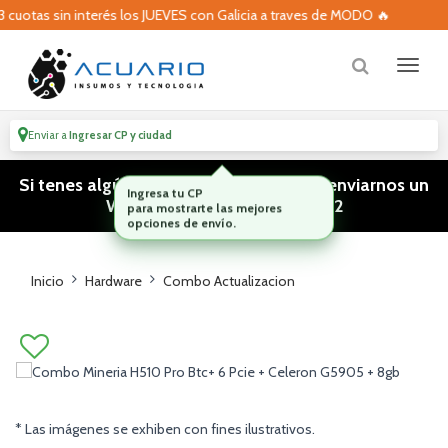
uotas sin interés los JUEVES con Galicia a traves de MODO 🔥
Enviar a
Ingresar CP y ciudad
Si tenes algún tipo de consulta podes enviarnos un
WhatsApp! (011) 15 5386 3812
Inicio
Hardware
Combo Actualizacion
* Las imágenes se exhiben con fines ilustrativos.