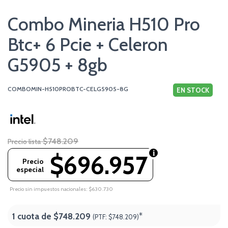
Combo Mineria H510 Pro
Btc+ 6 Pcie + Celeron
G5905 + 8gb
COMBOMIN-H510PROBTC-CELG5905-8G
EN STOCK
$748.209
Precio lista
$696.957
Precio
especial
Precio sin impuestos nacionales: $630.730
1 cuota de
$748.209
*
(PTF:
$748.209)