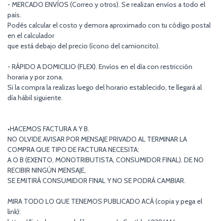
- MERCADO ENVÍOS (Correo y otros). Se realizan envíos a todo el
país.
Podés calcular el costo y demora aproximado con tu código postal
en el calculador
que está debajo del precio (ícono del camioncito).
- RÁPIDO A DOMICILIO (FLEX). Envíos en el día con restricción
horaria y por zona.
Si la compra la realizas luego del horario establecido, te llegará al
día hábil siguiente.
•HACEMOS FACTURA A Y B.
NO OLVIDE AVISAR POR MENSAJE PRIVADO AL TERMINAR LA
COMPRA QUE TIPO DE FACTURA NECESITA:
A O B (EXENTO, MONOTRIBUTISTA, CONSUMIDOR FINAL). DE NO
RECIBIR NINGÚN MENSAJE,
SE EMITIRÁ CONSUMIDOR FINAL Y NO SE PODRÁ CAMBIAR.
MIRA TODO LO QUE TENEMOS PUBLICADO ACÁ (copia y pega el
link):