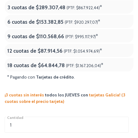
3 cuotas de
$289.307,48
*
(PTF:
$867.922,44)
6 cuotas de
$153.382,85
*
(PTF:
$920.297,07)
9 cuotas de
$110.568,66
*
(PTF:
$995.117,97)
12 cuotas de
$87.914,56
*
(PTF:
$1.054.974,69)
18 cuotas de
$64.844,78
*
(PTF:
$1.167.206,04
)
* Pagando con
Tarjetas de crédito
.
¡3 cuotas sin interés
todos los JUEVES
con
tarjetas Galicia! (3
cuotas sobre el precio tarjeta)
Cantidad