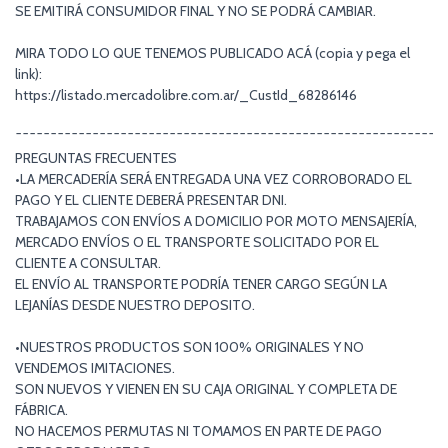
SE EMITIRÁ CONSUMIDOR FINAL Y NO SE PODRÁ CAMBIAR.
MIRA TODO LO QUE TENEMOS PUBLICADO ACÁ (copia y pega el
link):
https://listado.mercadolibre.com.ar/_CustId_68286146
¯¯¯¯¯¯¯¯¯¯¯¯¯¯¯¯¯¯¯¯¯¯¯¯¯¯¯¯¯¯¯¯¯¯¯¯¯¯¯¯¯¯¯¯¯¯¯¯¯¯¯¯¯¯¯¯¯¯¯¯¯
PREGUNTAS FRECUENTES
•LA MERCADERÍA SERÁ ENTREGADA UNA VEZ CORROBORADO EL
PAGO Y EL CLIENTE DEBERÁ PRESENTAR DNI.
TRABAJAMOS CON ENVÍOS A DOMICILIO POR MOTO MENSAJERÍA,
MERCADO ENVÍOS O EL TRANSPORTE SOLICITADO POR EL
CLIENTE A CONSULTAR.
EL ENVÍO AL TRANSPORTE PODRÍA TENER CARGO SEGÚN LA
LEJANÍAS DESDE NUESTRO DEPOSITO.
•NUESTROS PRODUCTOS SON 100% ORIGINALES Y NO
VENDEMOS IMITACIONES.
SON NUEVOS Y VIENEN EN SU CAJA ORIGINAL Y COMPLETA DE
FÁBRICA.
NO HACEMOS PERMUTAS NI TOMAMOS EN PARTE DE PAGO