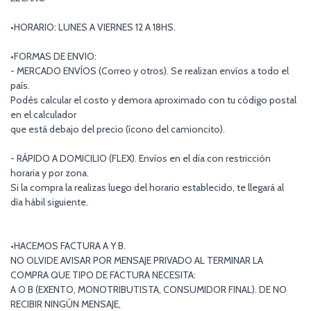
•HORARIO: LUNES A VIERNES 12 A 18HS.
•FORMAS DE ENVIO:
- MERCADO ENVÍOS (Correo y otros). Se realizan envíos a todo el
país.
Podés calcular el costo y demora aproximado con tu código postal
en el calculador
que está debajo del precio (ícono del camioncito).
- RÁPIDO A DOMICILIO (FLEX). Envíos en el día con restricción
horaria y por zona.
Si la compra la realizas luego del horario establecido, te llegará al
día hábil siguiente.
•HACEMOS FACTURA A Y B.
NO OLVIDE AVISAR POR MENSAJE PRIVADO AL TERMINAR LA
COMPRA QUE TIPO DE FACTURA NECESITA:
A O B (EXENTO, MONOTRIBUTISTA, CONSUMIDOR FINAL). DE NO
RECIBIR NINGÚN MENSAJE,