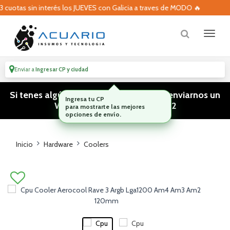
uotas sin interés los JUEVES con Galicia a traves de MODO 🔥
Enviar a
Ingresar CP y ciudad
Si tenes algún tipo de consulta podes enviarnos un
WhatsApp! (011) 15 5386 3812
Inicio
Hardware
Coolers