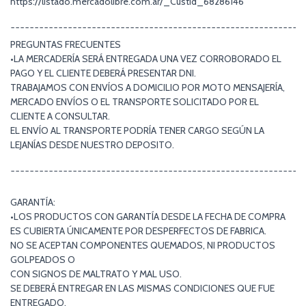
https://listado.mercadolibre.com.ar/_CustId_68286146
¯¯¯¯¯¯¯¯¯¯¯¯¯¯¯¯¯¯¯¯¯¯¯¯¯¯¯¯¯¯¯¯¯¯¯¯¯¯¯¯¯¯¯¯¯¯¯¯¯¯¯¯¯¯¯¯¯¯¯¯¯
PREGUNTAS FRECUENTES
•LA MERCADERÍA SERÁ ENTREGADA UNA VEZ CORROBORADO EL
PAGO Y EL CLIENTE DEBERÁ PRESENTAR DNI.
TRABAJAMOS CON ENVÍOS A DOMICILIO POR MOTO MENSAJERÍA,
MERCADO ENVÍOS O EL TRANSPORTE SOLICITADO POR EL
CLIENTE A CONSULTAR.
EL ENVÍO AL TRANSPORTE PODRÍA TENER CARGO SEGÚN LA
LEJANÍAS DESDE NUESTRO DEPOSITO.
¯¯¯¯¯¯¯¯¯¯¯¯¯¯¯¯¯¯¯¯¯¯¯¯¯¯¯¯¯¯¯¯¯¯¯¯¯¯¯¯¯¯¯¯¯¯¯¯¯¯¯¯¯¯¯¯¯¯¯¯¯
GARANTÍA:
•LOS PRODUCTOS CON GARANTÍA DESDE LA FECHA DE COMPRA
ES CUBIERTA ÚNICAMENTE POR DESPERFECTOS DE FABRICA.
NO SE ACEPTAN COMPONENTES QUEMADOS, NI PRODUCTOS
GOLPEADOS O
CON SIGNOS DE MALTRATO Y MAL USO.
SE DEBERÁ ENTREGAR EN LAS MISMAS CONDICIONES QUE FUE
ENTREGADO,