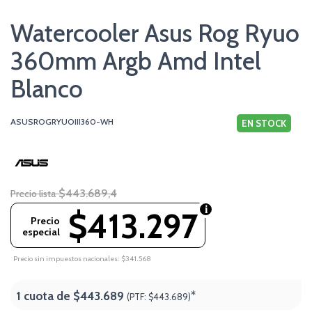
Watercooler Asus Rog Ryuo
360mm Argb Amd Intel
Blanco
ASUSROGRYUOIII360-WH
EN STOCK
$443.689,4
Precio lista
$413.297
Precio
especial
Precio sin impuestos nacionales: $341.568
1 cuota de
$443.689
*
(PTF:
$443.689)