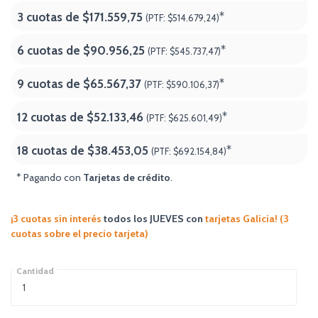
3 cuotas de
$171.559,75
*
(PTF:
$514.679,24)
6 cuotas de
$90.956,25
*
(PTF:
$545.737,47)
9 cuotas de
$65.567,37
*
(PTF:
$590.106,37)
12 cuotas de
$52.133,46
*
(PTF:
$625.601,49)
18 cuotas de
$38.453,05
*
(PTF:
$692.154,84
)
* Pagando con
Tarjetas de crédito
.
¡3 cuotas sin interés
todos los JUEVES
con
tarjetas Galicia! (3
cuotas sobre el precio tarjeta)
Cantidad