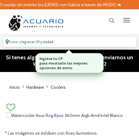
uotas sin interés los JUEVES con Galicia a traves de MODO 🔥
Enviar a
Ingresar CP y ciudad
Si tenes algún tipo de consulta podes enviarnos un
WhatsApp! (011) 15 5386 3812
Inicio
Hardware
Coolers
* Las imágenes se exhiben con fines ilustrativos.