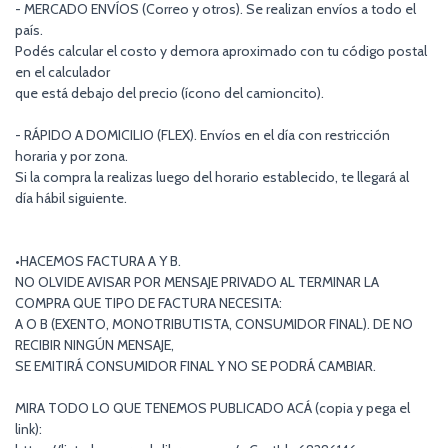
- MERCADO ENVÍOS (Correo y otros). Se realizan envíos a todo el
país.
Podés calcular el costo y demora aproximado con tu código postal
en el calculador
que está debajo del precio (ícono del camioncito).
- RÁPIDO A DOMICILIO (FLEX). Envíos en el día con restricción
horaria y por zona.
Si la compra la realizas luego del horario establecido, te llegará al
día hábil siguiente.
•HACEMOS FACTURA A Y B.
NO OLVIDE AVISAR POR MENSAJE PRIVADO AL TERMINAR LA
COMPRA QUE TIPO DE FACTURA NECESITA:
A O B (EXENTO, MONOTRIBUTISTA, CONSUMIDOR FINAL). DE NO
RECIBIR NINGÚN MENSAJE,
SE EMITIRÁ CONSUMIDOR FINAL Y NO SE PODRÁ CAMBIAR.
MIRA TODO LO QUE TENEMOS PUBLICADO ACÁ (copia y pega el
link):