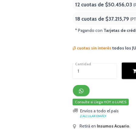
12 cuotas de
$50.456,03
(
18 cuotas de
$37.215,79
(PT
* Pagando con
Tarjetas de créd
¡3 cuotas sin interés
todos los 
Cantidad
Consulte si Llega HOY o LUNES
Envíos a todo el país
¡CALCULAR ENVÍO!
Retirá en
Insumos Acuario
.