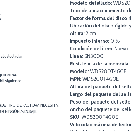
Modelo detallado:
WDS20
Tipo de almacenamiento de
.
Factor de forma del disco r
O
Ubicación del disco rígido 
Altura:
2 cm
Impuesto interno:
0 %
Condición del ítem:
Nuevo
Línea:
SN3000
el calculador
Resistencia de la memoria:
Modelo:
WDS200T4G0E
 por zona.
MPN:
WDS200T4G0E
bil siguiente.
Altura del paquete del sell
Largo del paquete del selle
Peso del paquete del selle
UE TIPO DE FACTURA NECESITA:
Ancho del paquete del sell
IR NINGÚN MENSAJE,
SKU:
WDS200T4G0E
Velocidad máxima de lectu