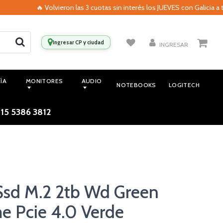
🔥 Volvieron las 3 cuotas sin interés los JUEVES con Galicia a tra
Ingresar CP y ciudad
INGRESAR
ÍA
MONITORES
AUDIO
NOTEBOOKS
LOGITECH
 15 5386 3812
Ssd M.2 2tb Wd Green
 Pcie 4.0 Verde