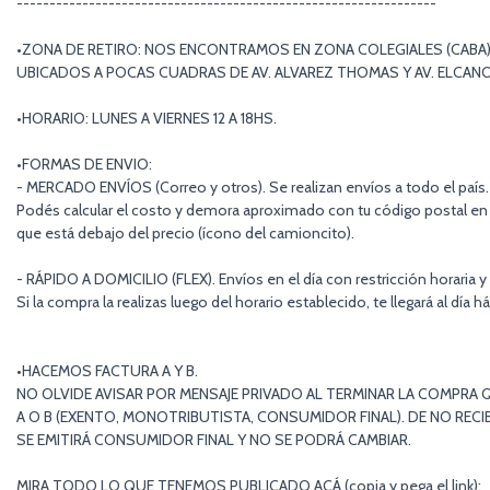
----------------------------------------------------------------
•ZONA DE RETIRO: NOS ENCONTRAMOS EN ZONA COLEGIALES (CABA)
UBICADOS A POCAS CUADRAS DE AV. ALVAREZ THOMAS Y AV. ELCAN
•HORARIO: LUNES A VIERNES 12 A 18HS.
•FORMAS DE ENVIO:
- MERCADO ENVÍOS (Correo y otros). Se realizan envíos a todo el país.
Podés calcular el costo y demora aproximado con tu código postal en 
que está debajo del precio (ícono del camioncito).
- RÁPIDO A DOMICILIO (FLEX). Envíos en el día con restricción horaria y
Si la compra la realizas luego del horario establecido, te llegará al día há
•HACEMOS FACTURA A Y B.
NO OLVIDE AVISAR POR MENSAJE PRIVADO AL TERMINAR LA COMPRA Q
A O B (EXENTO, MONOTRIBUTISTA, CONSUMIDOR FINAL). DE NO RECIB
SE EMITIRÁ CONSUMIDOR FINAL Y NO SE PODRÁ CAMBIAR.
MIRA TODO LO QUE TENEMOS PUBLICADO ACÁ (copia y pega el link):