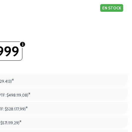
EN STOCK
999
*
29.413)
*
PTF:
$498.119,08)
*
TF:
$528.177,99)
*
:
$571.119,29)