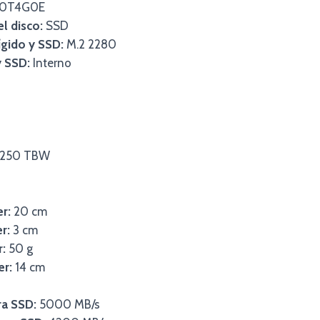
0T4G0E
l disco:
SSD
ígido y SSD:
M.2 2280
y SSD:
Interno
250 TBW
er:
20 cm
r:
3 cm
r:
50 g
er:
14 cm
ra SSD:
5000 MB/s