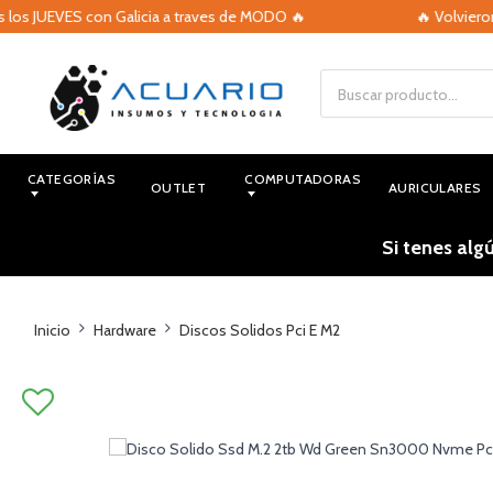
s JUEVES con Galicia a traves de MODO 🔥
🔥 Volvieron las
CATEGORÍAS
COMPUTADORAS
OUTLET
AURICULARES
Si tenes alg
Inicio
Hardware
Discos Solidos Pci E M2