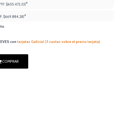
*
PTF:
$605.472,33)
*
F:
$669.884,28
)
ito
.
JUEVES
con
tarjetas Galicia! (3 cuotas sobre el precio tarjeta)
COMPRAR