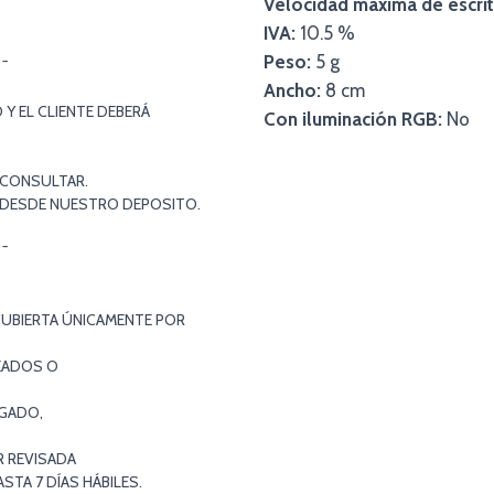
Velocidad máxima de escrit
IVA:
10.5 %
Peso:
5 g
¯¯
Ancho:
8 cm
Y EL CLIENTE DEBERÁ
Con iluminación RGB:
No
 CONSULTAR.
S DESDE NUESTRO DEPOSITO.
¯¯
CUBIERTA ÚNICAMENTE POR
EADOS O
EGADO,
R REVISADA
TA 7 DÍAS HÁBILES.