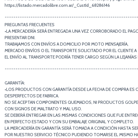
https://listado.mercadolibre.com.ar/_CustId_68286146
¯¯¯¯¯¯¯¯¯¯¯¯¯¯¯¯¯¯¯¯¯¯¯¯¯¯¯¯¯¯¯¯¯¯¯¯¯¯¯¯¯¯¯¯¯¯¯¯¯¯¯¯¯¯¯¯¯¯¯¯¯
PREGUNTAS FRECUENTES
•LA MERCADERÍA SERÁ ENTREGADA UNA VEZ CORROBORADO EL PAGO 
PRESENTAR DNI.
TRABAJAMOS CON ENVÍOS A DOMICILIO POR MOTO MENSAJERÍA,
MERCADO ENVÍOS O EL TRANSPORTE SOLICITADO POR EL CLIENTE A
EL ENVÍO AL TRANSPORTE PODRÍA TENER CARGO SEGÚN LA LEJANÍA
¯¯¯¯¯¯¯¯¯¯¯¯¯¯¯¯¯¯¯¯¯¯¯¯¯¯¯¯¯¯¯¯¯¯¯¯¯¯¯¯¯¯¯¯¯¯¯¯¯¯¯¯¯¯¯¯¯¯¯¯¯
GARANTÍA:
•LOS PRODUCTOS CON GARANTÍA DESDE LA FECHA DE COMPRA ES 
DESPERFECTOS DE FABRICA.
NO SE ACEPTAN COMPONENTES QUEMADOS, NI PRODUCTOS GOLP
CON SIGNOS DE MALTRATO Y MAL USO.
SE DEBERÁ ENTREGAR EN LAS MISMAS CONDICIONES QUE FUE ENTR
EN PERFECTO ESTADO Y CON SU EMBALAJE ORIGINAL Y COMPLETO.
LA MERCADERÍA EN GARANTÍA SERÁ TOMADA A CONDICIÓN HASTA SE
POR NUESTRO SERVICIO TÉCNICO PUDIENDO TOMARSE EL MISMO HAS