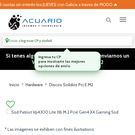
uotas sin interés los JUEVES con Galicia a traves de MODO 🔥
Enviar a
Ingresar CP y ciudad
Si tenes algún tipo de consulta podes enviarnos un
WhatsApp! (011) 15 5386 3812
Inicio
Hardware
Discos Solidos Pci E M2
* Las imágenes se exhiben con fines ilustrativos.