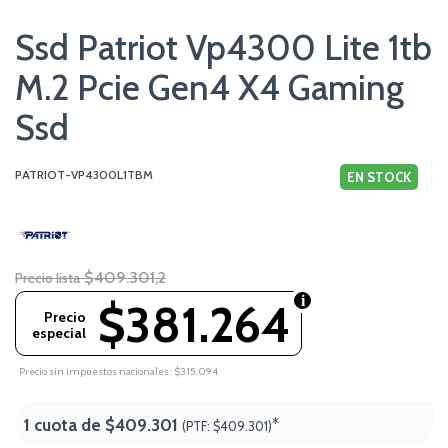
Ssd Patriot Vp4300 Lite 1tb
M.2 Pcie Gen4 X4 Gaming
Ssd
PATRIOT-VP4300L1TBM
EN STOCK
$409.301,2
Precio lista
$381.264
Precio
especial
Precio sin impuestos nacionales: $315.094
1 cuota de
$409.301
*
(PTF:
$409.301)