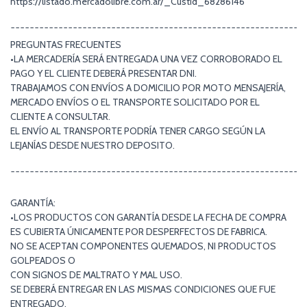
https://listado.mercadolibre.com.ar/_CustId_68286146
¯¯¯¯¯¯¯¯¯¯¯¯¯¯¯¯¯¯¯¯¯¯¯¯¯¯¯¯¯¯¯¯¯¯¯¯¯¯¯¯¯¯¯¯¯¯¯¯¯¯¯¯¯¯¯¯¯¯¯¯¯
PREGUNTAS FRECUENTES
•LA MERCADERÍA SERÁ ENTREGADA UNA VEZ CORROBORADO EL
PAGO Y EL CLIENTE DEBERÁ PRESENTAR DNI.
TRABAJAMOS CON ENVÍOS A DOMICILIO POR MOTO MENSAJERÍA,
MERCADO ENVÍOS O EL TRANSPORTE SOLICITADO POR EL
CLIENTE A CONSULTAR.
EL ENVÍO AL TRANSPORTE PODRÍA TENER CARGO SEGÚN LA
LEJANÍAS DESDE NUESTRO DEPOSITO.
¯¯¯¯¯¯¯¯¯¯¯¯¯¯¯¯¯¯¯¯¯¯¯¯¯¯¯¯¯¯¯¯¯¯¯¯¯¯¯¯¯¯¯¯¯¯¯¯¯¯¯¯¯¯¯¯¯¯¯¯¯
GARANTÍA:
•LOS PRODUCTOS CON GARANTÍA DESDE LA FECHA DE COMPRA
ES CUBIERTA ÚNICAMENTE POR DESPERFECTOS DE FABRICA.
NO SE ACEPTAN COMPONENTES QUEMADOS, NI PRODUCTOS
GOLPEADOS O
CON SIGNOS DE MALTRATO Y MAL USO.
SE DEBERÁ ENTREGAR EN LAS MISMAS CONDICIONES QUE FUE
ENTREGADO,