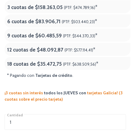
3 cuotas de
$158.263,05
*
(PTF:
$474.789,16)
6 cuotas de
$83.906,71
*
(PTF:
$503.440,23)
9 cuotas de
$60.485,59
*
(PTF:
$544.370,33)
12 cuotas de
$48.092,87
*
(PTF:
$577.114,41)
18 cuotas de
$35.472,75
*
(PTF:
$638.509,56
)
* Pagando con
Tarjetas de crédito
.
¡3 cuotas sin interés
todos los JUEVES
con
tarjetas Galicia! (3
cuotas sobre el precio tarjeta)
Cantidad