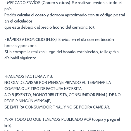
- MERCADO ENVÍOS (Correo y otros). Se realizan envíos a todo el
país.
Podés calcular el costo y demora aproximado con tu código postal
en el calculador
que está debajo del precio (ícono del camioncito).
- RÁPIDO A DOMICILIO (FLEX). Envíos en el día con restricción
horaria y por zona.
Si la compra la realizas luego del horario establecido, te llegará al
día hábil siguiente.
•HACEMOS FACTURA A Y B.
NO OLVIDE AVISAR POR MENSAJE PRIVADO AL TERMINAR LA
COMPRA QUE TIPO DE FACTURA NECESITA:
A O B (EXENTO, MONOTRIBUTISTA, CONSUMIDOR FINAL). DE NO
RECIBIR NINGÚN MENSAJE,
SE EMITIRÁ CONSUMIDOR FINAL Y NO SE PODRÁ CAMBIAR.
MIRA TODO LO QUE TENEMOS PUBLICADO ACÁ (copia y pega el
link):