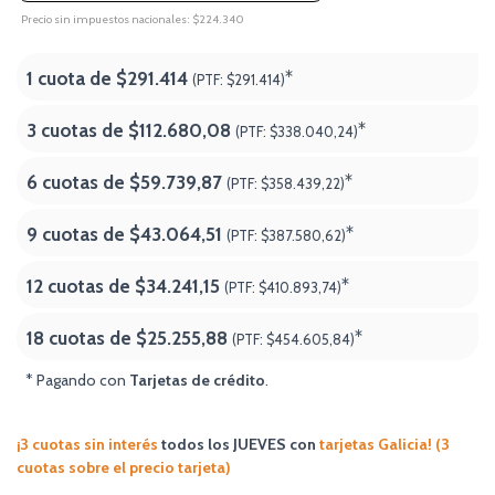
Precio sin impuestos nacionales: $224.340
1 cuota de
$291.414
*
(PTF:
$291.414)
3 cuotas de
$112.680,08
*
(PTF:
$338.040,24)
6 cuotas de
$59.739,87
*
(PTF:
$358.439,22)
9 cuotas de
$43.064,51
*
(PTF:
$387.580,62)
12 cuotas de
$34.241,15
*
(PTF:
$410.893,74)
18 cuotas de
$25.255,88
*
(PTF:
$454.605,84
)
* Pagando con
Tarjetas de crédito
.
¡3 cuotas sin interés
todos los JUEVES
con
tarjetas Galicia! (3
cuotas sobre el precio tarjeta)