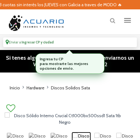
uotas sin interés los JUEVES con Galicia a traves de MODO 🔥
Enviar a
Ingresar CP y ciudad
Si tenes algún tipo de consulta podes enviarnos un
WhatsApp! (011) 15 5386 3812
Inicio
Hardware
Discos Solidos Sata