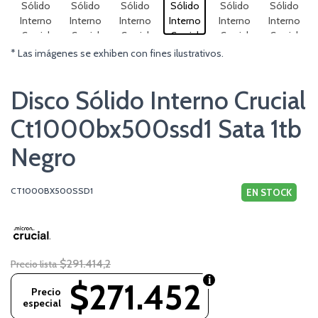
* Las imágenes se exhiben con fines ilustrativos.
Disco Sólido Interno Crucial
Ct1000bx500ssd1 Sata 1tb
Negro
CT1000BX500SSD1
EN STOCK
$291.414,2
Precio lista
$271.452
Precio
especial