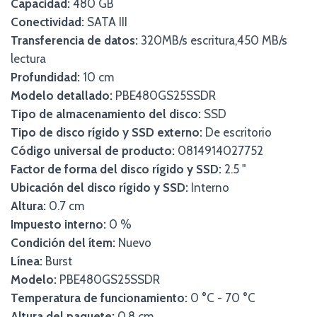
Capacidad:
480 GB
Conectividad:
SATA III
Transferencia de datos:
320MB/s escritura,450 MB/s
lectura
Profundidad:
10 cm
Modelo detallado:
PBE480GS25SSDR
Tipo de almacenamiento del disco:
SSD
Tipo de disco rígido y SSD externo:
De escritorio
Código universal de producto:
0814914027752
Factor de forma del disco rígido y SSD:
2.5 "
Ubicación del disco rígido y SSD:
Interno
Altura:
0.7 cm
Impuesto interno:
0 %
Condición del ítem:
Nuevo
Línea:
Burst
Modelo:
PBE480GS25SSDR
Temperatura de funcionamiento:
0 °C - 70 °C
Altura del paquete:
0.8 cm