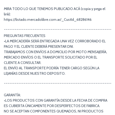
MIRA TODO LO QUE TENEMOS PUBLICADO ACÁ (copia y pega el
link):
https://listado.mercadolibre.com.ar/_CustId_68286146
¯¯¯¯¯¯¯¯¯¯¯¯¯¯¯¯¯¯¯¯¯¯¯¯¯¯¯¯¯¯¯¯¯¯¯¯¯¯¯¯¯¯¯¯¯¯¯¯¯¯¯¯¯¯¯¯¯¯¯¯¯
PREGUNTAS FRECUENTES
•LA MERCADERÍA SERÁ ENTREGADA UNA VEZ CORROBORADO EL
PAGO Y EL CLIENTE DEBERÁ PRESENTAR DNI.
TRABAJAMOS CON ENVÍOS A DOMICILIO POR MOTO MENSAJERÍA,
MERCADO ENVÍOS O EL TRANSPORTE SOLICITADO POR EL
CLIENTE A CONSULTAR.
EL ENVÍO AL TRANSPORTE PODRÍA TENER CARGO SEGÚN LA
LEJANÍAS DESDE NUESTRO DEPOSITO.
¯¯¯¯¯¯¯¯¯¯¯¯¯¯¯¯¯¯¯¯¯¯¯¯¯¯¯¯¯¯¯¯¯¯¯¯¯¯¯¯¯¯¯¯¯¯¯¯¯¯¯¯¯¯¯¯¯¯¯¯¯
GARANTÍA:
•LOS PRODUCTOS CON GARANTÍA DESDE LA FECHA DE COMPRA
ES CUBIERTA ÚNICAMENTE POR DESPERFECTOS DE FABRICA.
NO SE ACEPTAN COMPONENTES QUEMADOS, NI PRODUCTOS