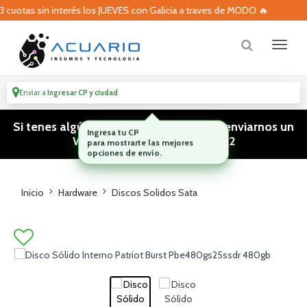
uotas sin interés los JUEVES con Galicia a traves de MODO 🔥
Enviar a
Ingresar CP y ciudad
Si tenes algún tipo de consulta podes enviarnos un
WhatsApp! (011) 15 5386 3812
Inicio
Hardware
Discos Solidos Sata