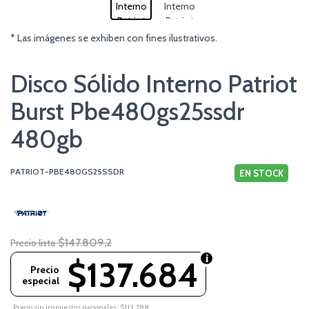
* Las imágenes se exhiben con fines ilustrativos.
Disco Sólido Interno Patriot
Burst Pbe480gs25ssdr
480gb
PATRIOT-PBE480GS25SSDR
EN STOCK
$147.809,2
Precio lista
$137.684
Precio
especial
Precio sin impuestos nacionales: $113.788