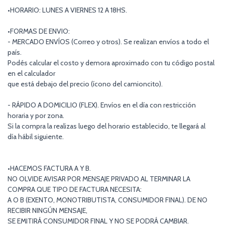
•HORARIO: LUNES A VIERNES 12 A 18HS.
•FORMAS DE ENVIO:
- MERCADO ENVÍOS (Correo y otros). Se realizan envíos a todo el
país.
Podés calcular el costo y demora aproximado con tu código postal
en el calculador
que está debajo del precio (ícono del camioncito).
- RÁPIDO A DOMICILIO (FLEX). Envíos en el día con restricción
horaria y por zona.
Si la compra la realizas luego del horario establecido, te llegará al
día hábil siguiente.
•HACEMOS FACTURA A Y B.
NO OLVIDE AVISAR POR MENSAJE PRIVADO AL TERMINAR LA
COMPRA QUE TIPO DE FACTURA NECESITA:
A O B (EXENTO, MONOTRIBUTISTA, CONSUMIDOR FINAL). DE NO
RECIBIR NINGÚN MENSAJE,
SE EMITIRÁ CONSUMIDOR FINAL Y NO SE PODRÁ CAMBIAR.