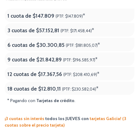
1 cuota de
$147.809
*
(PTF:
$147.809)
3 cuotas de
$57.152,81
*
(PTF:
$171.458,44)
6 cuotas de
$30.300,85
*
(PTF:
$181.805,07)
9 cuotas de
$21.842,89
*
(PTF:
$196.585,97)
12 cuotas de
$17.367,56
*
(PTF:
$208.410,69)
18 cuotas de
$12.810,11
*
(PTF:
$230.582,04
)
* Pagando con
Tarjetas de crédito
.
¡3 cuotas sin interés
todos los JUEVES
con
tarjetas Galicia! (3
cuotas sobre el precio tarjeta)