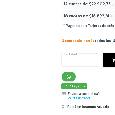
12 cuotas de
$22.902,75
(P
18 cuotas de
$16.892,81
(P
* Pagando con
Tarjetas de créd
¡3 cuotas sin interés
todos los 
Cantidad
CABA llega hoy
Envíos a todo el país
¡CALCULAR ENVÍO!
Retirá en
Insumos Acuario
.