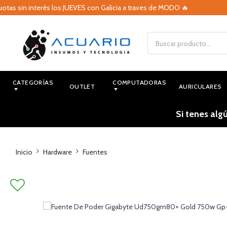
 sin interés los JUEVES con Galicia a traves de MODO 🔥
🔥
CATEGORÍAS
COMPUTADORAS
OUTLET
AURICULARES
Si tenes alg
Inicio
Hardware
Fuentes