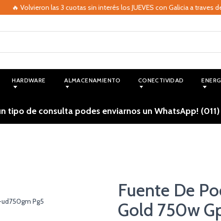
 Volvieron las 3 cuotas sin interés los JUEVES con Galicia a traves de MO
HARDWARE
ALMACENAMIENTO
CONECTIVIDAD
ENERG
ún tipo de consulta podes enviarnos un WhatsApp! (011)
Fuente De P
Gold 750w G