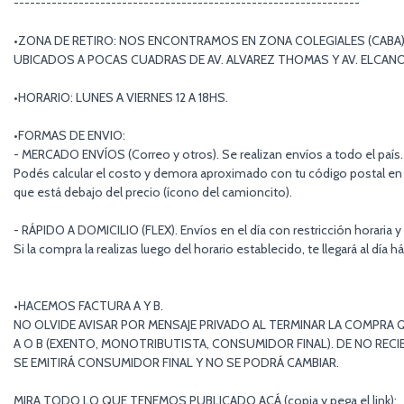
----------------------------------------------------------------
•ZONA DE RETIRO: NOS ENCONTRAMOS EN ZONA COLEGIALES (CABA)
UBICADOS A POCAS CUADRAS DE AV. ALVAREZ THOMAS Y AV. ELCAN
•HORARIO: LUNES A VIERNES 12 A 18HS.
•FORMAS DE ENVIO:
- MERCADO ENVÍOS (Correo y otros). Se realizan envíos a todo el país.
Podés calcular el costo y demora aproximado con tu código postal en 
que está debajo del precio (ícono del camioncito).
- RÁPIDO A DOMICILIO (FLEX). Envíos en el día con restricción horaria y
Si la compra la realizas luego del horario establecido, te llegará al día há
•HACEMOS FACTURA A Y B.
NO OLVIDE AVISAR POR MENSAJE PRIVADO AL TERMINAR LA COMPRA Q
A O B (EXENTO, MONOTRIBUTISTA, CONSUMIDOR FINAL). DE NO RECIB
SE EMITIRÁ CONSUMIDOR FINAL Y NO SE PODRÁ CAMBIAR.
MIRA TODO LO QUE TENEMOS PUBLICADO ACÁ (copia y pega el link):