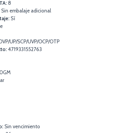
TA:
8
Sin embalaje adicional
taje:
Sí
e
OVP/UP/SCP/UVP/OCP/OTP
to:
4719331552763
0GM
ar
o:
Sin vencimiento