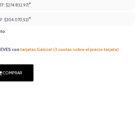
*
TF:
$274.832,97)
*
TF:
$304.070,52
)
ito
.
JUEVES
con
tarjetas Galicia! (3 cuotas sobre el precio tarjeta)
COMPRAR