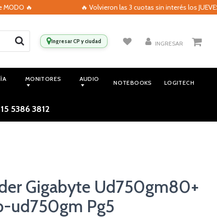
DO 🔥
🔥 Volvieron las 3 cuotas sin interés los JUEVES con
Ingresar CP y ciudad
INGRESAR
ÍA
MONITORES
AUDIO
NOTEBOOKS
LOGITECH
 15 5386 3812
oder Gigabyte Ud750gm80+
p-ud750gm Pg5