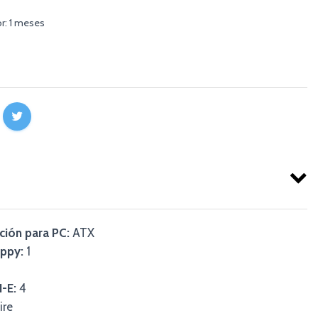
r: 1 meses
ción para PC:
ATX
oppy:
1
-E:
4
ire