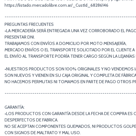
https://listado.mercadolibre.com.ar/_CustId_68286146
¯¯¯¯¯¯¯¯¯¯¯¯¯¯¯¯¯¯¯¯¯¯¯¯¯¯¯¯¯¯¯¯¯¯¯¯¯¯¯¯¯¯¯¯¯¯¯¯¯¯¯¯¯¯¯¯¯¯¯¯¯
PREGUNTAS FRECUENTES
•LA MERCADERÍA SERÁ ENTREGADA UNA VEZ CORROBORADO EL PAGO 
PRESENTAR DNI.
TRABAJAMOS CON ENVÍOS A DOMICILIO POR MOTO MENSAJERÍA,
MERCADO ENVÍOS O EL TRANSPORTE SOLICITADO POR EL CLIENTE A
EL ENVÍO AL TRANSPORTE PODRÍA TENER CARGO SEGÚN LA LEJANÍA
•NUESTROS PRODUCTOS SON 100% ORIGINALES Y NO VENDEMOS I
SON NUEVOS Y VIENEN EN SU CAJA ORIGINAL Y COMPLETA DE FÁBRICA
NO HACEMOS PERMUTAS NI TOMAMOS EN PARTE DE PAGO OTROS 
¯¯¯¯¯¯¯¯¯¯¯¯¯¯¯¯¯¯¯¯¯¯¯¯¯¯¯¯¯¯¯¯¯¯¯¯¯¯¯¯¯¯¯¯¯¯¯¯¯¯¯¯¯¯¯¯¯¯¯¯¯
GARANTÍA:
•LOS PRODUCTOS CON GARANTÍA DESDE LA FECHA DE COMPRA ES 
DESPERFECTOS DE FABRICA.
NO SE ACEPTAN COMPONENTES QUEMADOS, NI PRODUCTOS GOLP
CON SIGNOS DE MALTRATO Y MAL USO.