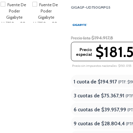
GIGAGP-UD750GMPG5
$194.917,8
Precio lista
$181.
Precio
especial
Precio sin impuestos nacionales: $150.055
1 cuota de
$194.917
(PTF:
$19
3 cuotas de
$75.367,91
(PTF
6 cuotas de
$39.957,99
(PT
9 cuotas de
$28.804,4
(PT