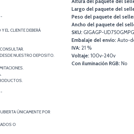
Altura del paquete del sell
Largo del paquete del selle
Peso del paquete del selle
¯¯
Ancho del paquete del sell
Y EL CLIENTE DEBERÁ
SKU:
GIGAGP-UD750GMPG
Embalaje del envío:
Auto-d
IVA:
21 %
 CONSULTAR.
S DESDE NUESTRO DEPOSITO.
Voltaje:
100v-240v
Con iluminación RGB:
No
MITACIONES.
.
PRODUCTOS.
¯¯
CUBIERTA ÚNICAMENTE POR
EADOS O