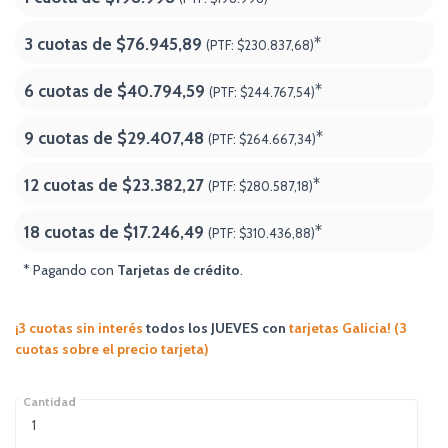
3 cuotas de
$76.945,89
*
(PTF:
$230.837,68)
6 cuotas de
$40.794,59
*
(PTF:
$244.767,54)
9 cuotas de
$29.407,48
*
(PTF:
$264.667,34)
12 cuotas de
$23.382,27
*
(PTF:
$280.587,18)
18 cuotas de
$17.246,49
*
(PTF:
$310.436,88
)
* Pagando con
Tarjetas de crédito
.
¡3 cuotas sin interés
todos los JUEVES
con
tarjetas Galicia! (3
cuotas sobre el precio tarjeta)
Cantidad