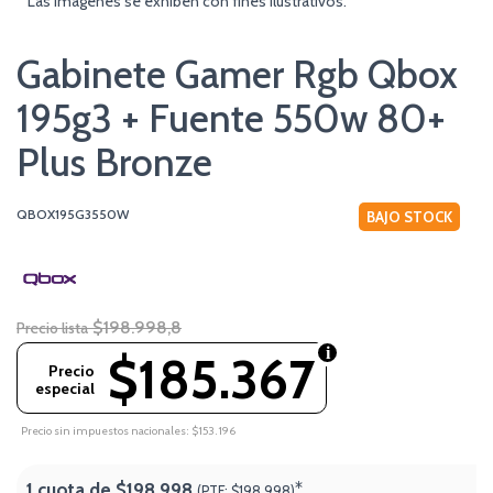
* Las imágenes se exhiben con fines ilustrativos.
Gabinete Gamer Rgb Qbox
195g3 + Fuente 550w 80+
Plus Bronze
QBOX195G3550W
BAJO STOCK
$198.998,8
Precio lista
$185.367
Precio
especial
Precio sin impuestos nacionales: $153.196
1 cuota de
$198.998
*
(PTF:
$198.998)