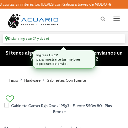
uotas sin interés los JUEVES con Galicia a traves de MODO 🔥
Enviar a
Ingresar CP y ciudad
Si tenes algún tipo de consulta podes enviarnos un
WhatsApp! (011) 15 5386 3812
Inicio
Hardware
Gabinetes Con Fuente