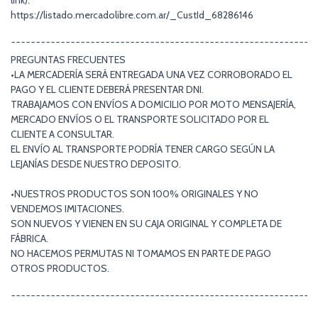
link):
https://listado.mercadolibre.com.ar/_CustId_68286146
¯¯¯¯¯¯¯¯¯¯¯¯¯¯¯¯¯¯¯¯¯¯¯¯¯¯¯¯¯¯¯¯¯¯¯¯¯¯¯¯¯¯¯¯¯¯¯¯¯¯¯¯¯¯¯¯¯¯¯¯¯
PREGUNTAS FRECUENTES
•LA MERCADERÍA SERÁ ENTREGADA UNA VEZ CORROBORADO EL
PAGO Y EL CLIENTE DEBERÁ PRESENTAR DNI.
TRABAJAMOS CON ENVÍOS A DOMICILIO POR MOTO MENSAJERÍA,
MERCADO ENVÍOS O EL TRANSPORTE SOLICITADO POR EL
CLIENTE A CONSULTAR.
EL ENVÍO AL TRANSPORTE PODRÍA TENER CARGO SEGÚN LA
LEJANÍAS DESDE NUESTRO DEPOSITO.
•NUESTROS PRODUCTOS SON 100% ORIGINALES Y NO
VENDEMOS IMITACIONES.
SON NUEVOS Y VIENEN EN SU CAJA ORIGINAL Y COMPLETA DE
FÁBRICA.
NO HACEMOS PERMUTAS NI TOMAMOS EN PARTE DE PAGO
OTROS PRODUCTOS.
¯¯¯¯¯¯¯¯¯¯¯¯¯¯¯¯¯¯¯¯¯¯¯¯¯¯¯¯¯¯¯¯¯¯¯¯¯¯¯¯¯¯¯¯¯¯¯¯¯¯¯¯¯¯¯¯¯¯¯¯¯