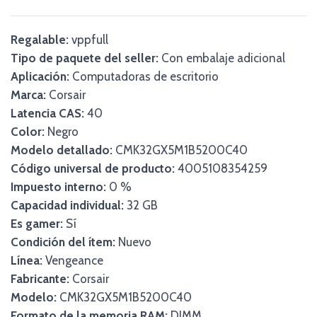
Regalable:
vppfull
Tipo de paquete del seller:
Con embalaje adicional
Aplicación:
Computadoras de escritorio
Marca:
Corsair
Latencia CAS:
40
Color:
Negro
Modelo detallado:
CMK32GX5M1B5200C40
Código universal de producto:
4005108354259
Impuesto interno:
0 %
Capacidad individual:
32 GB
Es gamer:
Sí
Condición del ítem:
Nuevo
Línea:
Vengeance
Fabricante:
Corsair
Modelo:
CMK32GX5M1B5200C40
Formato de la memoria RAM:
DIMM