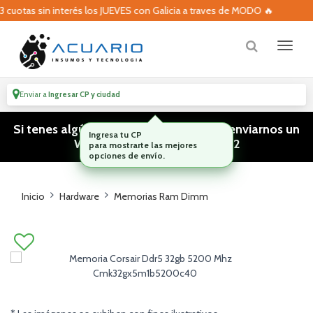
uotas sin interés los JUEVES con Galicia a traves de MODO 🔥
Enviar a
Ingresar CP y ciudad
Si tenes algún tipo de consulta podes enviarnos un
WhatsApp! (011) 15 5386 3812
Inicio
Hardware
Memorias Ram Dimm