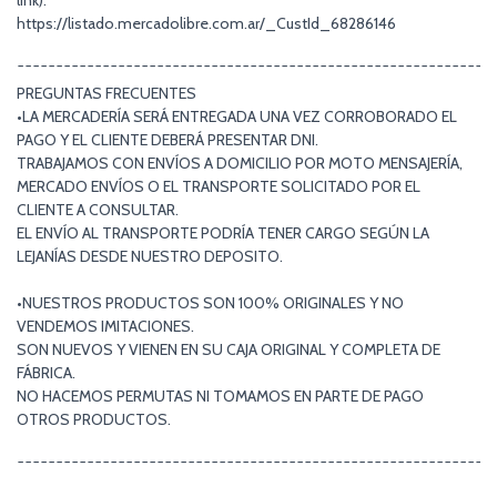
link):
https://listado.mercadolibre.com.ar/_CustId_68286146
¯¯¯¯¯¯¯¯¯¯¯¯¯¯¯¯¯¯¯¯¯¯¯¯¯¯¯¯¯¯¯¯¯¯¯¯¯¯¯¯¯¯¯¯¯¯¯¯¯¯¯¯¯¯¯¯¯¯¯¯¯
PREGUNTAS FRECUENTES
•LA MERCADERÍA SERÁ ENTREGADA UNA VEZ CORROBORADO EL
PAGO Y EL CLIENTE DEBERÁ PRESENTAR DNI.
TRABAJAMOS CON ENVÍOS A DOMICILIO POR MOTO MENSAJERÍA,
MERCADO ENVÍOS O EL TRANSPORTE SOLICITADO POR EL
CLIENTE A CONSULTAR.
EL ENVÍO AL TRANSPORTE PODRÍA TENER CARGO SEGÚN LA
LEJANÍAS DESDE NUESTRO DEPOSITO.
•NUESTROS PRODUCTOS SON 100% ORIGINALES Y NO
VENDEMOS IMITACIONES.
SON NUEVOS Y VIENEN EN SU CAJA ORIGINAL Y COMPLETA DE
FÁBRICA.
NO HACEMOS PERMUTAS NI TOMAMOS EN PARTE DE PAGO
OTROS PRODUCTOS.
¯¯¯¯¯¯¯¯¯¯¯¯¯¯¯¯¯¯¯¯¯¯¯¯¯¯¯¯¯¯¯¯¯¯¯¯¯¯¯¯¯¯¯¯¯¯¯¯¯¯¯¯¯¯¯¯¯¯¯¯¯