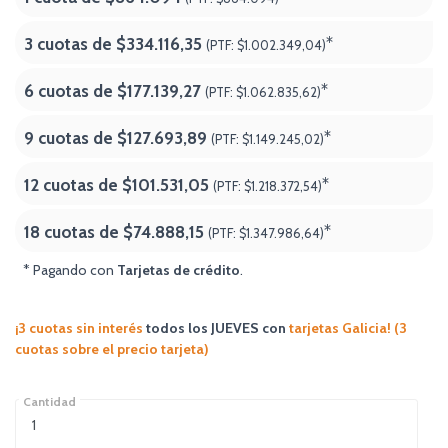
3 cuotas de
$334.116,35
*
(PTF:
$1.002.349,04)
6 cuotas de
$177.139,27
*
(PTF:
$1.062.835,62)
9 cuotas de
$127.693,89
*
(PTF:
$1.149.245,02)
12 cuotas de
$101.531,05
*
(PTF:
$1.218.372,54)
18 cuotas de
$74.888,15
*
(PTF:
$1.347.986,64
)
* Pagando con
Tarjetas de crédito
.
¡3 cuotas sin interés
todos los JUEVES
con
tarjetas Galicia! (3
cuotas sobre el precio tarjeta)
Cantidad