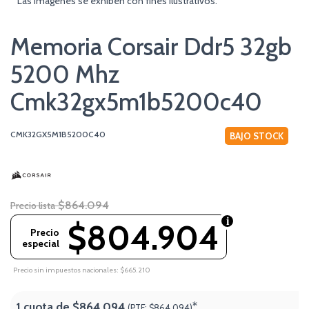
* Las imágenes se exhiben con fines ilustrativos.
Memoria Corsair Ddr5 32gb
5200 Mhz
Cmk32gx5m1b5200c40
CMK32GX5M1B5200C40
BAJO STOCK
$864.094
Precio lista
$804.904
Precio
especial
Precio sin impuestos nacionales: $665.210
1 cuota de
$864.094
*
(PTF:
$864.094)