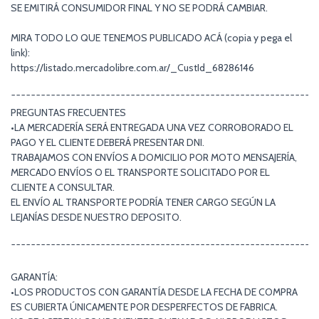
SE EMITIRÁ CONSUMIDOR FINAL Y NO SE PODRÁ CAMBIAR.
MIRA TODO LO QUE TENEMOS PUBLICADO ACÁ (copia y pega el
link):
https://listado.mercadolibre.com.ar/_CustId_68286146
¯¯¯¯¯¯¯¯¯¯¯¯¯¯¯¯¯¯¯¯¯¯¯¯¯¯¯¯¯¯¯¯¯¯¯¯¯¯¯¯¯¯¯¯¯¯¯¯¯¯¯¯¯¯¯¯¯¯¯¯¯
PREGUNTAS FRECUENTES
•LA MERCADERÍA SERÁ ENTREGADA UNA VEZ CORROBORADO EL
PAGO Y EL CLIENTE DEBERÁ PRESENTAR DNI.
TRABAJAMOS CON ENVÍOS A DOMICILIO POR MOTO MENSAJERÍA,
MERCADO ENVÍOS O EL TRANSPORTE SOLICITADO POR EL
CLIENTE A CONSULTAR.
EL ENVÍO AL TRANSPORTE PODRÍA TENER CARGO SEGÚN LA
LEJANÍAS DESDE NUESTRO DEPOSITO.
¯¯¯¯¯¯¯¯¯¯¯¯¯¯¯¯¯¯¯¯¯¯¯¯¯¯¯¯¯¯¯¯¯¯¯¯¯¯¯¯¯¯¯¯¯¯¯¯¯¯¯¯¯¯¯¯¯¯¯¯¯
GARANTÍA:
•LOS PRODUCTOS CON GARANTÍA DESDE LA FECHA DE COMPRA
ES CUBIERTA ÚNICAMENTE POR DESPERFECTOS DE FABRICA.