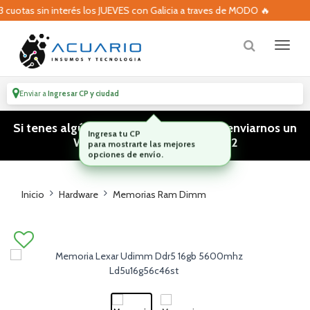
uotas sin interés los JUEVES con Galicia a traves de MODO 🔥
Enviar a
Ingresar CP y ciudad
Si tenes algún tipo de consulta podes enviarnos un
WhatsApp! (011) 15 5386 3812
Inicio
Hardware
Memorias Ram Dimm