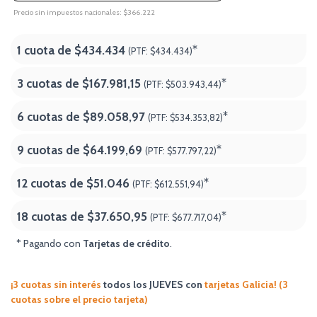
Precio sin impuestos nacionales: $366.222
1 cuota de
$434.434
*
(PTF:
$434.434)
3 cuotas de
$167.981,15
*
(PTF:
$503.943,44)
6 cuotas de
$89.058,97
*
(PTF:
$534.353,82)
9 cuotas de
$64.199,69
*
(PTF:
$577.797,22)
12 cuotas de
$51.046
*
(PTF:
$612.551,94)
18 cuotas de
$37.650,95
*
(PTF:
$677.717,04
)
* Pagando con
Tarjetas de crédito
.
¡3 cuotas sin interés
todos los JUEVES
con
tarjetas Galicia! (3
cuotas sobre el precio tarjeta)