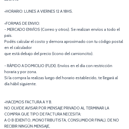
•HORARIO: LUNES A VIERNES 12 A 18HS.
•FORMAS DE ENVIO:
- MERCADO ENVÍOS (Correo y otros). Se realizan envíos a todo el
país.
Podés calcular el costo y demora aproximado con tu código postal
en el calculador
que está debajo del precio (ícono del camioncito).
- RÁPIDO A DOMICILIO (FLEX). Envíos en el día con restricción
horaria y por zona.
Si la compra la realizas luego del horario establecido, te llegará al
día hábil siguiente.
•HACEMOS FACTURA A Y B.
NO OLVIDE AVISAR POR MENSAJE PRIVADO AL TERMINAR LA
COMPRA QUE TIPO DE FACTURA NECESITA:
A O B (EXENTO, MONOTRIBUTISTA, CONSUMIDOR FINAL). DE NO
RECIBIR NINGÚN MENSAJE,