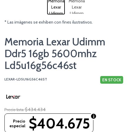
* Las imágenes se exhiben con fines ilustrativos.
Memoria Lexar Udimm
Ddr5 16gb 5600mhz
Ld5u16g56c46st
LEXAR-LD5U16G56C46ST
EN STOCK
$434.434
Precio lista
$404.675
Precio
especial