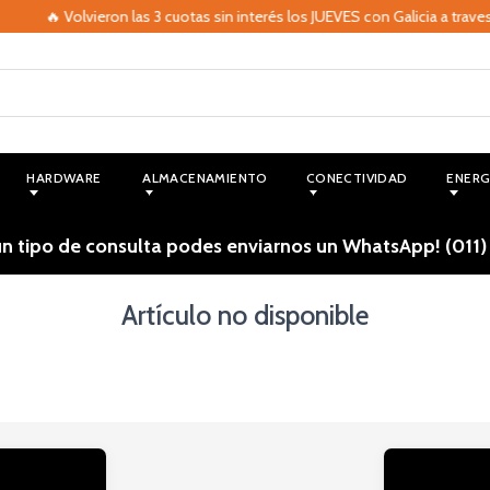
🔥 Volvieron las 3 cuotas sin interés los JUEVES con Galicia a trave
HARDWARE
ALMACENAMIENTO
CONECTIVIDAD
ENERG
ún tipo de consulta podes enviarnos un WhatsApp! (011)
Artículo no disponible