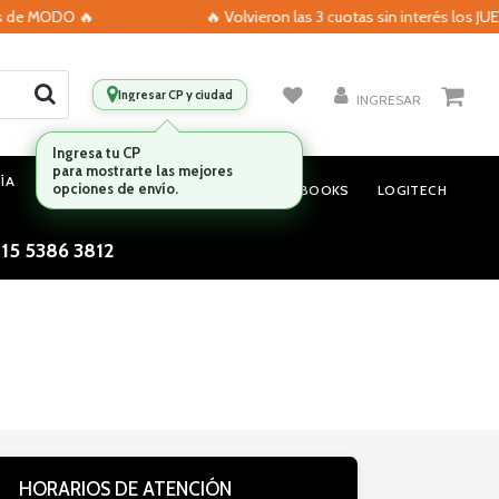
s de MODO 🔥
🔥 Volvieron las 3 cuotas sin interés los JUE
Ingresar CP y ciudad
INGRESAR
Ingresa tu CP
para mostrarte las mejores
ÍA
MONITORES
AUDIO
NOTEBOOKS
LOGITECH
opciones de envío.
 15 5386 3812
HORARIOS DE ATENCIÓN