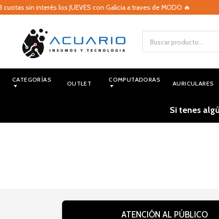
 cuotas sin interés los JUEVES con Galicia a traves de MODO 🔥
CATEGORÍAS
COMPUTADORAS
OUTLET
AURICULARES
Si tenes alg
ATENCIÓN AL PÚBLICO