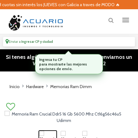
otas sin interés los JUEVES con Galicia a traves de MODO 🔥
Enviar a
Ingresar CP y ciudad
Si tenes algún tipo de consulta podes enviarnos un
WhatsApp! (011) 15 5386 3812
Inicio
Hardware
Memorias Ram Dimm