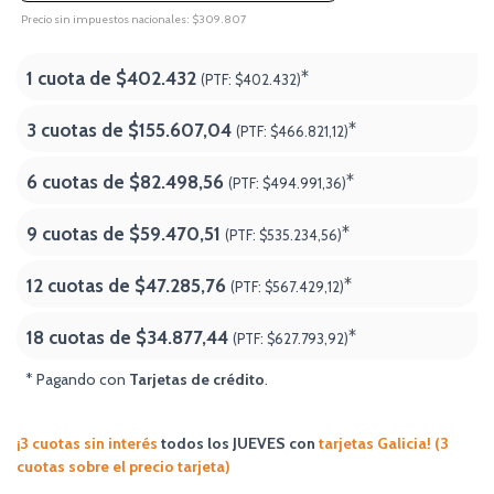
Precio sin impuestos nacionales: $309.807
1 cuota de
$402.432
*
(PTF:
$402.432)
3 cuotas de
$155.607,04
*
(PTF:
$466.821,12)
6 cuotas de
$82.498,56
*
(PTF:
$494.991,36)
9 cuotas de
$59.470,51
*
(PTF:
$535.234,56)
12 cuotas de
$47.285,76
*
(PTF:
$567.429,12)
18 cuotas de
$34.877,44
*
(PTF:
$627.793,92
)
* Pagando con
Tarjetas de crédito
.
¡3 cuotas sin interés
todos los JUEVES
con
tarjetas Galicia! (3
cuotas sobre el precio tarjeta)