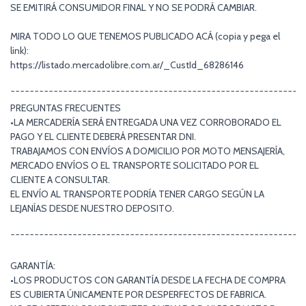
SE EMITIRÁ CONSUMIDOR FINAL Y NO SE PODRÁ CAMBIAR.
MIRA TODO LO QUE TENEMOS PUBLICADO ACÁ (copia y pega el
link):
https://listado.mercadolibre.com.ar/_CustId_68286146
¯¯¯¯¯¯¯¯¯¯¯¯¯¯¯¯¯¯¯¯¯¯¯¯¯¯¯¯¯¯¯¯¯¯¯¯¯¯¯¯¯¯¯¯¯¯¯¯¯¯¯¯¯¯¯¯¯¯¯¯¯
PREGUNTAS FRECUENTES
•LA MERCADERÍA SERÁ ENTREGADA UNA VEZ CORROBORADO EL
PAGO Y EL CLIENTE DEBERÁ PRESENTAR DNI.
TRABAJAMOS CON ENVÍOS A DOMICILIO POR MOTO MENSAJERÍA,
MERCADO ENVÍOS O EL TRANSPORTE SOLICITADO POR EL
CLIENTE A CONSULTAR.
EL ENVÍO AL TRANSPORTE PODRÍA TENER CARGO SEGÚN LA
LEJANÍAS DESDE NUESTRO DEPOSITO.
¯¯¯¯¯¯¯¯¯¯¯¯¯¯¯¯¯¯¯¯¯¯¯¯¯¯¯¯¯¯¯¯¯¯¯¯¯¯¯¯¯¯¯¯¯¯¯¯¯¯¯¯¯¯¯¯¯¯¯¯¯
GARANTÍA:
•LOS PRODUCTOS CON GARANTÍA DESDE LA FECHA DE COMPRA
ES CUBIERTA ÚNICAMENTE POR DESPERFECTOS DE FABRICA.