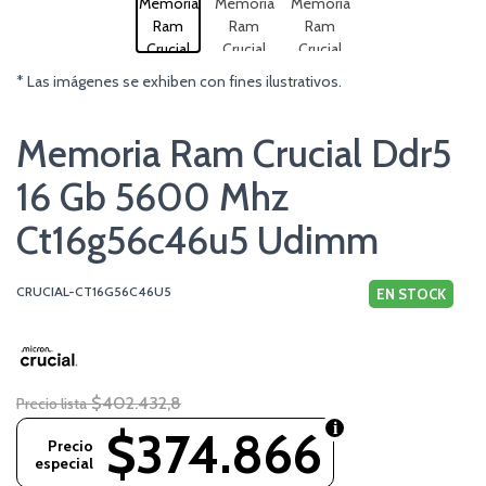
* Las imágenes se exhiben con fines ilustrativos.
Memoria Ram Crucial Ddr5
16 Gb 5600 Mhz
Ct16g56c46u5 Udimm
CRUCIAL-CT16G56C46U5
EN STOCK
$402.432,8
Precio lista
$374.866
Precio
especial