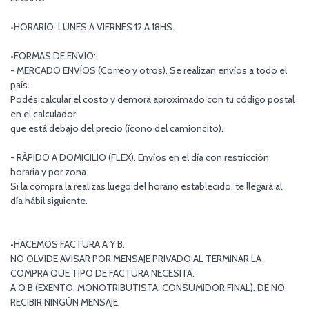
•HORARIO: LUNES A VIERNES 12 A 18HS.
•FORMAS DE ENVIO:
- MERCADO ENVÍOS (Correo y otros). Se realizan envíos a todo el
país.
Podés calcular el costo y demora aproximado con tu código postal
en el calculador
que está debajo del precio (ícono del camioncito).
- RÁPIDO A DOMICILIO (FLEX). Envíos en el día con restricción
horaria y por zona.
Si la compra la realizas luego del horario establecido, te llegará al
día hábil siguiente.
•HACEMOS FACTURA A Y B.
NO OLVIDE AVISAR POR MENSAJE PRIVADO AL TERMINAR LA
COMPRA QUE TIPO DE FACTURA NECESITA:
A O B (EXENTO, MONOTRIBUTISTA, CONSUMIDOR FINAL). DE NO
RECIBIR NINGÚN MENSAJE,