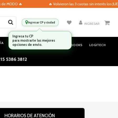
s de MODO 🔥
🔥 Volvieron las 3 cuotas sin interés los JUE
Ingresar CP y ciudad
INGRESAR
Ingresa tu CP
para mostrarte las mejores
ÍA
MONITORES
AUDIO
NOTEBOOKS
LOGITECH
opciones de envío.
 15 5386 3812
HORARIOS DE ATENCIÓN