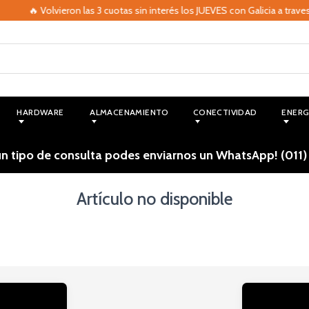
🔥 Volvieron las 3 cuotas sin interés los JUEVES con Galicia a trave
HARDWARE
ALMACENAMIENTO
CONECTIVIDAD
ENERG
ún tipo de consulta podes enviarnos un WhatsApp! (011)
Artículo no disponible