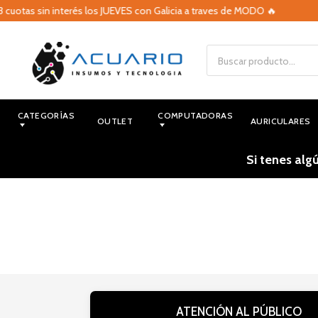
 cuotas sin interés los JUEVES con Galicia a traves de MODO 🔥
CATEGORÍAS
COMPUTADORAS
OUTLET
AURICULARES
Si tenes alg
ATENCIÓN AL PÚBLICO