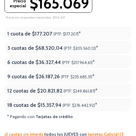
$165.069
Precio
especial
Precio sin impuestos nacionales: $136.421
1 cuota de
$177.207
*
(PTF:
$177.207)
3 cuotas de
$68.520,04
*
(PTF:
$205.560,12)
6 cuotas de
$36.327,44
*
(PTF:
$217.964,61)
9 cuotas de
$26.187,26
*
(PTF:
$235.685,31)
12 cuotas de
$20.821,82
*
(PTF:
$249.861,87)
18 cuotas de
$15.357,94
*
(PTF:
$276.442,92
)
* Pagando con
Tarjetas de crédito
.
¡3 cuotas sin interés
todos los JUEVES
con
tarjetas Galicia! (3