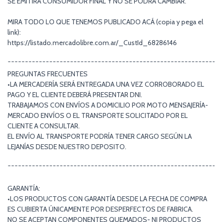
SE EMITIRÁ CONSUMIDOR FINAL Y NO SE PODRÁ CAMBIAR.
MIRA TODO LO QUE TENEMOS PUBLICADO ACÁ (copia y pega el
link):
https://listado.mercadolibre.com.ar/_CustId_68286146
¯¯¯¯¯¯¯¯¯¯¯¯¯¯¯¯¯¯¯¯¯¯¯¯¯¯¯¯¯¯¯¯¯¯¯¯¯¯¯¯¯¯¯¯¯¯¯¯¯¯¯¯¯¯¯¯¯¯¯¯¯
PREGUNTAS FRECUENTES
•LA MERCADERÍA SERÁ ENTREGADA UNA VEZ CORROBORADO EL
PAGO Y EL CLIENTE DEBERÁ PRESENTAR DNI.
TRABAJAMOS CON ENVÍOS A DOMICILIO POR MOTO MENSAJERÍA-
MERCADO ENVÍOS O EL TRANSPORTE SOLICITADO POR EL
CLIENTE A CONSULTAR.
EL ENVÍO AL TRANSPORTE PODRÍA TENER CARGO SEGÚN LA
LEJANÍAS DESDE NUESTRO DEPOSITO.
¯¯¯¯¯¯¯¯¯¯¯¯¯¯¯¯¯¯¯¯¯¯¯¯¯¯¯¯¯¯¯¯¯¯¯¯¯¯¯¯¯¯¯¯¯¯¯¯¯¯¯¯¯¯¯¯¯¯¯¯¯
GARANTÍA:
•LOS PRODUCTOS CON GARANTÍA DESDE LA FECHA DE COMPRA
ES CUBIERTA ÚNICAMENTE POR DESPERFECTOS DE FABRICA.
NO SE ACEPTAN COMPONENTES QUEMADOS- NI PRODUCTOS