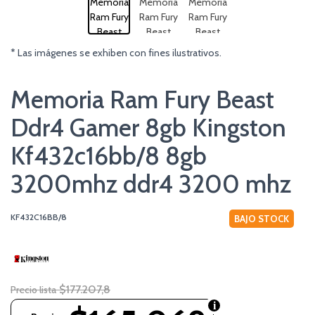
* Las imágenes se exhiben con fines ilustrativos.
Memoria Ram Fury Beast
Ddr4 Gamer 8gb Kingston
Kf432c16bb/8 8gb
3200mhz ddr4 3200 mhz
KF432C16BB/8
BAJO STOCK
$177.207,8
Precio lista