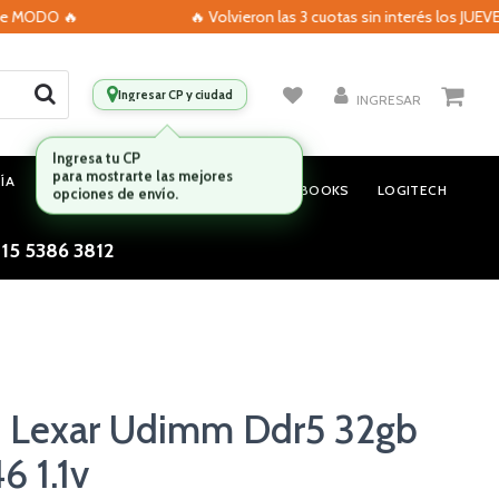
ODO 🔥
🔥 Volvieron las 3 cuotas sin interés los JUEVES co
Ingresar CP y ciudad
INGRESAR
ÍA
MONITORES
AUDIO
NOTEBOOKS
LOGITECH
 15 5386 3812
 Lexar Udimm Ddr5 32gb
 1.1v