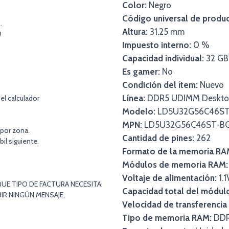
Color:
Negro
Código universal de produc
.
Altura:
31.25 mm
O
Impuesto interno:
0 %
Capacidad individual:
32 GB
Es gamer:
No
Condición del ítem:
Nuevo
Línea:
DDR5 UDIMM Deskto
el calculador
Modelo:
LD5U32G56C46ST
MPN:
LD5U32G56C46ST-B
 por zona.
Cantidad de pines:
262
bil siguiente.
Formato de la memoria RA
Módulos de memoria RAM:
Voltaje de alimentación:
1.1
UE TIPO DE FACTURA NECESITA:
Capacidad total del módu
IR NINGÚN MENSAJE,
Velocidad de transferenci
Tipo de memoria RAM:
DD