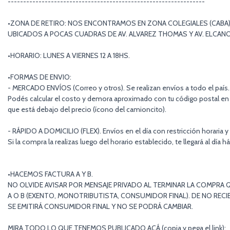
----------------------------------------------------------------
•ZONA DE RETIRO: NOS ENCONTRAMOS EN ZONA COLEGIALES (CABA)
UBICADOS A POCAS CUADRAS DE AV. ALVAREZ THOMAS Y AV. ELCAN
•HORARIO: LUNES A VIERNES 12 A 18HS.
•FORMAS DE ENVIO:
- MERCADO ENVÍOS (Correo y otros). Se realizan envíos a todo el país.
Podés calcular el costo y demora aproximado con tu código postal en 
que está debajo del precio (ícono del camioncito).
- RÁPIDO A DOMICILIO (FLEX). Envíos en el día con restricción horaria y
Si la compra la realizas luego del horario establecido, te llegará al día há
•HACEMOS FACTURA A Y B.
NO OLVIDE AVISAR POR MENSAJE PRIVADO AL TERMINAR LA COMPRA Q
A O B (EXENTO, MONOTRIBUTISTA, CONSUMIDOR FINAL). DE NO RECIB
SE EMITIRÁ CONSUMIDOR FINAL Y NO SE PODRÁ CAMBIAR.
MIRA TODO LO QUE TENEMOS PUBLICADO ACÁ (copia y pega el link):