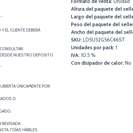
Formato de venta:
Unidad
Altura del paquete del sell
Largo del paquete del selle
¯¯
Peso del paquete del selle
Y EL CLIENTE DEBERÁ
Ancho del paquete del sell
SKU:
LD5U32G56C46ST
Unidades por pack:
1
 CONSULTAR.
S DESDE NUESTRO DEPOSITO.
IVA:
10.5 %
Con disipador de calor:
No
¯¯
CUBIERTA ÚNICAMENTE POR
EADOS O
EGADO,
R REVISADA
TA 7 DÍAS HÁBILES.