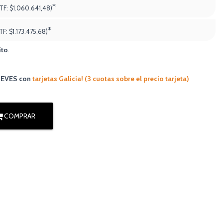
*
PTF:
$1.060.641,48)
*
TF:
$1.173.475,68
)
ito
.
JUEVES
con
tarjetas Galicia! (3 cuotas sobre el precio tarjeta)
COMPRAR