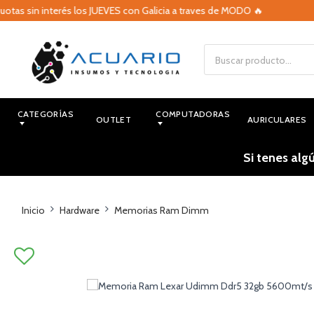
s sin interés los JUEVES con Galicia a traves de MODO 🔥

CATEGORÍAS
COMPUTADORAS
OUTLET
AURICULARES
Si tenes alg
Inicio
Hardware
Memorias Ram Dimm