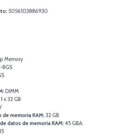
to:
5056103886930
p Memory
-BGS
GS
M:
DIMM
1 x 32 GB
V
lo de memoria RAM:
32 GB
a de datos de memoria RAM:
45 GB/s
R5