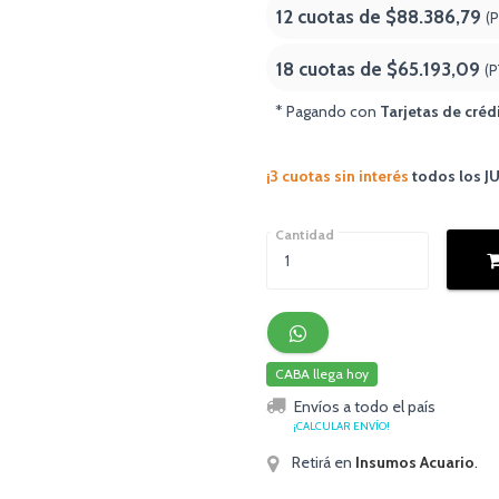
12 cuotas de
$88.386,79
(
18 cuotas de
$65.193,09
(P
* Pagando con
Tarjetas de créd
¡3 cuotas sin interés
todos los 
Cantidad
CABA llega hoy
Envíos a todo el país
¡CALCULAR ENVÍO!
Retirá en
Insumos Acuario
.