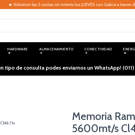
 Volvieron las 3 cuotas sin interés los JUEVES con Galicia a traves de M
HARDWARE
ALMACENAMIENTO
CONECTIVIDAD
ENERG
ún tipo de consulta podes enviarnos un WhatsApp! (011)
Memoria Ram
5600mt/s Cl46