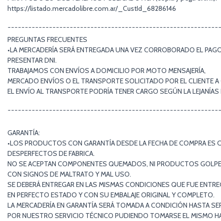
https://listado.mercadolibre.com.ar/_CustId_68286146
¯¯¯¯¯¯¯¯¯¯¯¯¯¯¯¯¯¯¯¯¯¯¯¯¯¯¯¯¯¯¯¯¯¯¯¯¯¯¯¯¯¯¯¯¯¯¯¯¯¯¯¯¯¯¯¯¯¯¯¯¯
PREGUNTAS FRECUENTES
•LA MERCADERÍA SERÁ ENTREGADA UNA VEZ CORROBORADO EL PAGO 
PRESENTAR DNI.
TRABAJAMOS CON ENVÍOS A DOMICILIO POR MOTO MENSAJERÍA,
MERCADO ENVÍOS O EL TRANSPORTE SOLICITADO POR EL CLIENTE A
EL ENVÍO AL TRANSPORTE PODRÍA TENER CARGO SEGÚN LA LEJANÍA
¯¯¯¯¯¯¯¯¯¯¯¯¯¯¯¯¯¯¯¯¯¯¯¯¯¯¯¯¯¯¯¯¯¯¯¯¯¯¯¯¯¯¯¯¯¯¯¯¯¯¯¯¯¯¯¯¯¯¯¯¯
GARANTÍA:
•LOS PRODUCTOS CON GARANTÍA DESDE LA FECHA DE COMPRA ES 
DESPERFECTOS DE FABRICA.
NO SE ACEPTAN COMPONENTES QUEMADOS, NI PRODUCTOS GOLP
CON SIGNOS DE MALTRATO Y MAL USO.
SE DEBERÁ ENTREGAR EN LAS MISMAS CONDICIONES QUE FUE ENTR
EN PERFECTO ESTADO Y CON SU EMBALAJE ORIGINAL Y COMPLETO.
LA MERCADERÍA EN GARANTÍA SERÁ TOMADA A CONDICIÓN HASTA SE
POR NUESTRO SERVICIO TÉCNICO PUDIENDO TOMARSE EL MISMO HAS