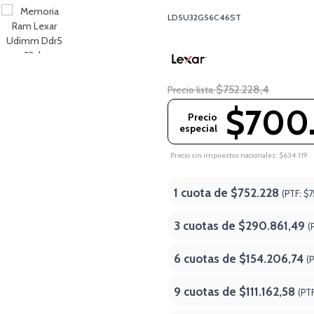
LD5U32G56C46ST
$752.228,4
Precio lista
$700
Precio
especial
Precio sin impuestos nacionales: $634.119
1 cuota de
$752.228
(PTF:
$7
3 cuotas de
$290.861,49
(
6 cuotas de
$154.206,74
(
9 cuotas de
$111.162,58
(PT