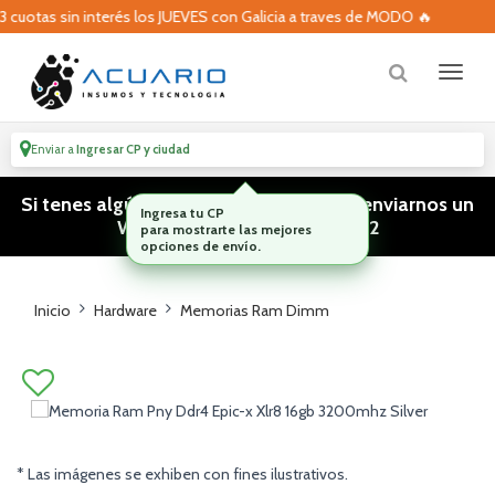
cuotas sin interés los JUEVES con Galicia a traves de MODO 🔥
Enviar a
Ingresar CP y ciudad
Si tenes algún tipo de consulta podes enviarnos un
WhatsApp! (011) 15 5386 3812
Inicio
Hardware
Memorias Ram Dimm
* Las imágenes se exhiben con fines ilustrativos.