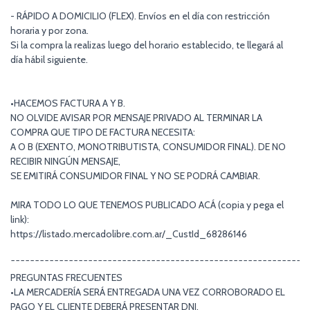
- RÁPIDO A DOMICILIO (FLEX). Envíos en el día con restricción
horaria y por zona.
Si la compra la realizas luego del horario establecido, te llegará al
día hábil siguiente.
•HACEMOS FACTURA A Y B.
NO OLVIDE AVISAR POR MENSAJE PRIVADO AL TERMINAR LA
COMPRA QUE TIPO DE FACTURA NECESITA:
A O B (EXENTO, MONOTRIBUTISTA, CONSUMIDOR FINAL). DE NO
RECIBIR NINGÚN MENSAJE,
SE EMITIRÁ CONSUMIDOR FINAL Y NO SE PODRÁ CAMBIAR.
MIRA TODO LO QUE TENEMOS PUBLICADO ACÁ (copia y pega el
link):
https://listado.mercadolibre.com.ar/_CustId_68286146
¯¯¯¯¯¯¯¯¯¯¯¯¯¯¯¯¯¯¯¯¯¯¯¯¯¯¯¯¯¯¯¯¯¯¯¯¯¯¯¯¯¯¯¯¯¯¯¯¯¯¯¯¯¯¯¯¯¯¯¯¯
PREGUNTAS FRECUENTES
•LA MERCADERÍA SERÁ ENTREGADA UNA VEZ CORROBORADO EL
PAGO Y EL CLIENTE DEBERÁ PRESENTAR DNI.