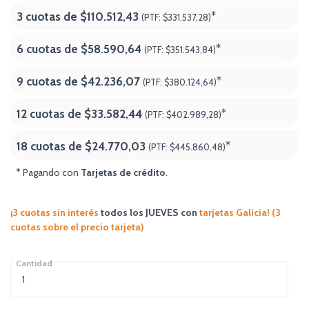
3 cuotas de
$110.512,43
*
(PTF:
$331.537,28)
6 cuotas de
$58.590,64
*
(PTF:
$351.543,84)
9 cuotas de
$42.236,07
*
(PTF:
$380.124,64)
12 cuotas de
$33.582,44
*
(PTF:
$402.989,28)
18 cuotas de
$24.770,03
*
(PTF:
$445.860,48
)
* Pagando con
Tarjetas de crédito
.
¡3 cuotas sin interés
todos los JUEVES
con
tarjetas Galicia! (3
cuotas sobre el precio tarjeta)
Cantidad