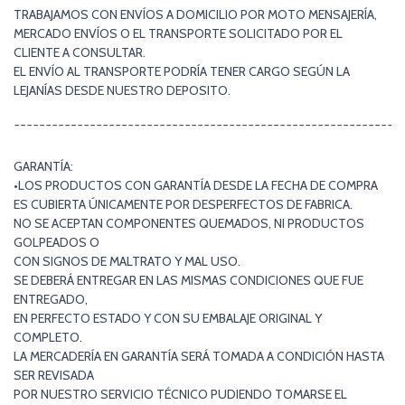
TRABAJAMOS CON ENVÍOS A DOMICILIO POR MOTO MENSAJERÍA,
MERCADO ENVÍOS O EL TRANSPORTE SOLICITADO POR EL
CLIENTE A CONSULTAR.
EL ENVÍO AL TRANSPORTE PODRÍA TENER CARGO SEGÚN LA
LEJANÍAS DESDE NUESTRO DEPOSITO.
¯¯¯¯¯¯¯¯¯¯¯¯¯¯¯¯¯¯¯¯¯¯¯¯¯¯¯¯¯¯¯¯¯¯¯¯¯¯¯¯¯¯¯¯¯¯¯¯¯¯¯¯¯¯¯¯¯¯¯¯¯
GARANTÍA:
•LOS PRODUCTOS CON GARANTÍA DESDE LA FECHA DE COMPRA
ES CUBIERTA ÚNICAMENTE POR DESPERFECTOS DE FABRICA.
NO SE ACEPTAN COMPONENTES QUEMADOS, NI PRODUCTOS
GOLPEADOS O
CON SIGNOS DE MALTRATO Y MAL USO.
SE DEBERÁ ENTREGAR EN LAS MISMAS CONDICIONES QUE FUE
ENTREGADO,
EN PERFECTO ESTADO Y CON SU EMBALAJE ORIGINAL Y
COMPLETO.
LA MERCADERÍA EN GARANTÍA SERÁ TOMADA A CONDICIÓN HASTA
SER REVISADA
POR NUESTRO SERVICIO TÉCNICO PUDIENDO TOMARSE EL