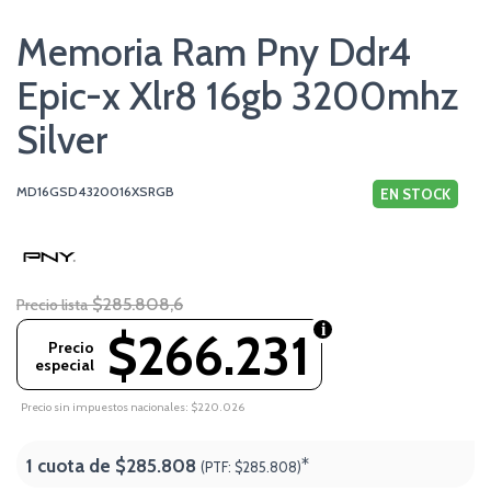
Memoria Ram Pny Ddr4
Epic-x Xlr8 16gb 3200mhz
Silver
MD16GSD4320016XSRGB
EN STOCK
$285.808,6
Precio lista
$266.231
Precio
especial
Precio sin impuestos nacionales: $220.026
1 cuota de
$285.808
*
(PTF:
$285.808)