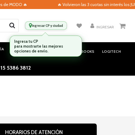
es de MODO 🔥
🔥 Volvieron las 3 cuotas sin interés los J
Ingresar CP y ciudad
INGRESAR
Ingresa tu CP
para mostrarte las mejores
ÍA
MONITORES
AUDIO
opciones de envío.
NOTEBOOKS
LOGITECH
 15 5386 3812
HORARIOS DE ATENCIÓN