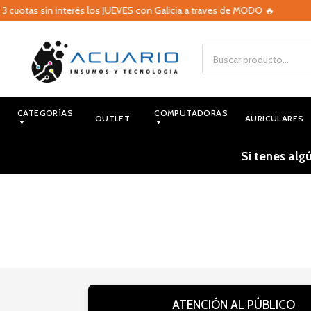
3 cuotas sin interés los JUEVES con Galicia a traves de MODO 🔥
CATEGORÍAS
COMPUTADORAS
OUTLET
AURICULARES
Si tenes alg
ATENCIÓN AL PÚBLICO