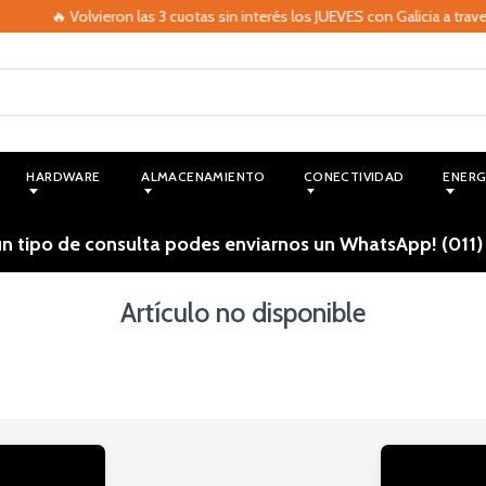
🔥 Volvieron las 3 cuotas sin interés los JUEVES con Galicia a trav
HARDWARE
ALMACENAMIENTO
CONECTIVIDAD
ENERG
ún tipo de consulta podes enviarnos un WhatsApp! (011)
Artículo no disponible