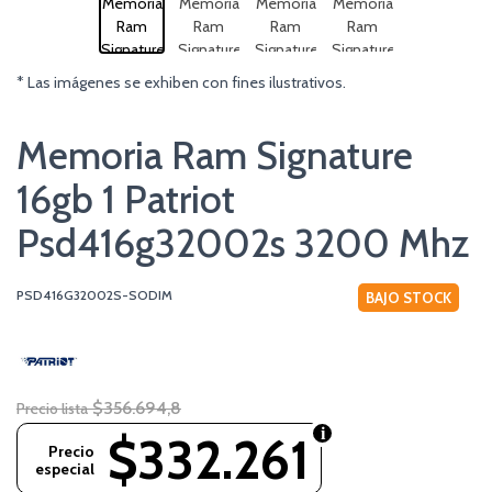
* Las imágenes se exhiben con fines ilustrativos.
Memoria Ram Signature
16gb 1 Patriot
Psd416g32002s 3200 Mhz
PSD416G32002S-SODIM
BAJO STOCK
$356.694,8
Precio lista
$332.261
Precio
especial