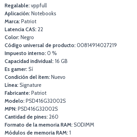
Regalable:
vppfull
Aplicación:
Notebooks
Marca:
Patriot
Latencia CAS:
22
Color:
Negro
Código universal de producto:
00814914027219
Impuesto interno:
0 %
Capacidad individual:
16 GB
Es gamer:
Sí
Condición del ítem:
Nuevo
Línea:
Signature
Fabricante:
Patriot
Modelo:
PSD416G32002S
MPN:
PSD416G32002S
Cantidad de pines:
260
Formato de la memoria RAM:
SODIMM
Módulos de memoria RAM:
1