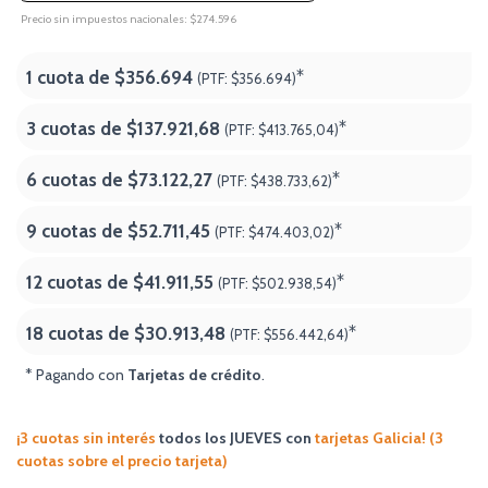
Precio sin impuestos nacionales: $274.596
1 cuota de
$356.694
*
(PTF:
$356.694)
3 cuotas de
$137.921,68
*
(PTF:
$413.765,04)
6 cuotas de
$73.122,27
*
(PTF:
$438.733,62)
9 cuotas de
$52.711,45
*
(PTF:
$474.403,02)
12 cuotas de
$41.911,55
*
(PTF:
$502.938,54)
18 cuotas de
$30.913,48
*
(PTF:
$556.442,64
)
* Pagando con
Tarjetas de crédito
.
¡3 cuotas sin interés
todos los JUEVES
con
tarjetas Galicia! (3
cuotas sobre el precio tarjeta)