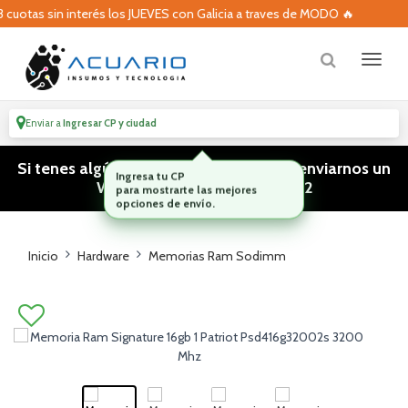
uotas sin interés los JUEVES con Galicia a traves de MODO 🔥
Enviar a
Ingresar CP y ciudad
Si tenes algún tipo de consulta podes enviarnos un
WhatsApp! (011) 15 5386 3812
Inicio
Hardware
Memorias Ram Sodimm