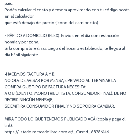
país.
Podés calcular el costo y demora aproximado con tu código postal
en el calculador
que está debajo del precio (ícono del camioncito).
- RÁPIDO A DOMICILIO (FLEX). Envíos en el día con restricción
horaria y por zona.
Si la compra la realizas luego del horario establecido, te llegará al
día hábil siguiente.
•HACEMOS FACTURA A Y B.
NO OLVIDE AVISAR POR MENSAJE PRIVADO AL TERMINAR LA
COMPRA QUE TIPO DE FACTURA NECESITA:
A O B (EXENTO, MONOTRIBUTISTA, CONSUMIDOR FINAL). DE NO
RECIBIR NINGÚN MENSAJE,
SE EMITIRÁ CONSUMIDOR FINAL Y NO SE PODRÁ CAMBIAR.
MIRA TODO LO QUE TENEMOS PUBLICADO ACÁ (copia y pega el
link):
https://listado.mercadolibre.com.ar/_CustId_68286146