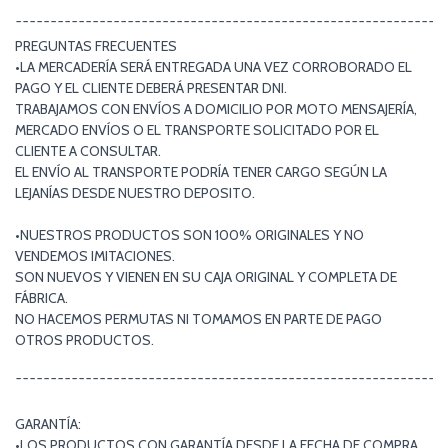
¯¯¯¯¯¯¯¯¯¯¯¯¯¯¯¯¯¯¯¯¯¯¯¯¯¯¯¯¯¯¯¯¯¯¯¯¯¯¯¯¯¯¯¯¯¯¯¯¯¯¯¯¯¯¯¯¯¯¯¯¯
PREGUNTAS FRECUENTES
•LA MERCADERÍA SERÁ ENTREGADA UNA VEZ CORROBORADO EL
PAGO Y EL CLIENTE DEBERÁ PRESENTAR DNI.
TRABAJAMOS CON ENVÍOS A DOMICILIO POR MOTO MENSAJERÍA,
MERCADO ENVÍOS O EL TRANSPORTE SOLICITADO POR EL
CLIENTE A CONSULTAR.
EL ENVÍO AL TRANSPORTE PODRÍA TENER CARGO SEGÚN LA
LEJANÍAS DESDE NUESTRO DEPOSITO.
•NUESTROS PRODUCTOS SON 100% ORIGINALES Y NO
VENDEMOS IMITACIONES.
SON NUEVOS Y VIENEN EN SU CAJA ORIGINAL Y COMPLETA DE
FÁBRICA.
NO HACEMOS PERMUTAS NI TOMAMOS EN PARTE DE PAGO
OTROS PRODUCTOS.
¯¯¯¯¯¯¯¯¯¯¯¯¯¯¯¯¯¯¯¯¯¯¯¯¯¯¯¯¯¯¯¯¯¯¯¯¯¯¯¯¯¯¯¯¯¯¯¯¯¯¯¯¯¯¯¯¯¯¯¯¯
GARANTÍA:
•LOS PRODUCTOS CON GARANTÍA DESDE LA FECHA DE COMPRA